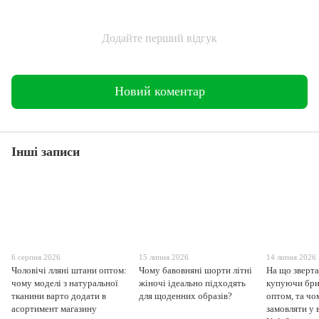
Додайте перший відгук
Новий коментар
Інші записи
6 серпня 2026
15 липня 2026
14 липня 2026
Чоловічі лляні штани оптом:
Чому бавовняні шорти літні
На що зверта
чому моделі з натуральної
жіночі ідеально підходять
купуючи бри
тканини варто додати в
для щоденних образів?
оптом, та чо
асортимент магазину
замовляти у 