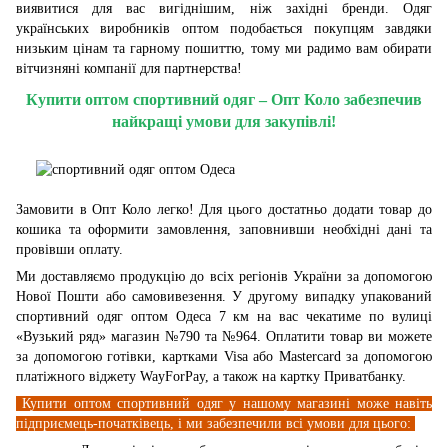
виявитися для вас вигіднішим, ніж західні бренди. Одяг
українських виробників оптом подобається покупцям завдяки
низьким цінам та гарному пошиттю, тому ми радимо вам обирати
вітчизняні компанії для партнерства!
Купити оптом спортивний одяг – Опт Коло забезпечив
найкращі умови для закупівлі!
Замовити в Опт Коло легко! Для цього достатньо додати товар до
кошика та оформити замовлення, заповнивши необхідні дані та
провівши оплату.
Ми доставляємо продукцію до всіх регіонів України за допомогою
Нової Пошти або самовивезення. У другому випадку упакований
спортивний одяг оптом Одеса 7 км на вас чекатиме по вулиці
«Вузький ряд» магазин №790 та №964. Оплатити товар ви можете
за допомогою готівки, картками Visa або Mastercard за допомогою
платіжного віджету WayForPay, а також на картку Приватбанку.
Купити оптом спортивний одяг у нашому магазині може навіть
підприємець-початківець, і ми забезпечили всі умови для цього: