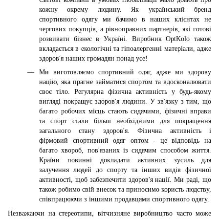
кожну окрему людину. Як український бренд
спортивного одягу ми бачимо в наших клієнтах не
чергових покупців, а рівноправних партнерів, які готові
розвивати бізнес в Україні. Виробник OptKolo також
вкладається в екологічні та гіпоалергенні матеріали, адже
здоров'я наших громадян понад усе!
Ми виготовляємо спортивний одяг, адже ми здорову
націю, яка прагне займатися спортом та вдосконалювати
своє тіло. Регулярна фізична активність у будь-якому
вигляді покращує здоров'я людини. У зв'язку з тим, що
багато робочих місць стають сидячими, фізичні вправи
та спорт стали більш необхідними для покращення
загального стану здоров'я. Фізична активність і
фірмовий спортивний одяг оптом - це відповідь на
багато хвороб, пов'язаних із сидячим способом життя.
Країни повинні докладати активних зусиль для
залучення людей до спорту та інших видів фізичної
активності, щоб забезпечити здоров'я нації. Ми раді, що
також робимо свій внесок та приносимо користь людству,
співпрацюючи з іншими продавцями спортивного одягу.
Незважаючи на стереотипи, вітчизняне виробництво часто може