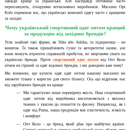
завжди краще за українське. Але насправді оптовики часто
переплачують, ігноруючи вітчизняних виробників. Магазин Opt
Kolo переконає вас, що українські компанії одягу часто є кращими
за західні.
Чому український спортивний одяг оптом кращий
за продукцію від західних брендів?
Усім знайомі такі фірми, як Nike або Adidas, та підприємці – не
виняток. Їх також приваблюють гучні та авторитетні назви, але
вони можуть втратити справжній прибуток, не звертаючи уваги на
українські бренди. Проте
спортивний одяг оптом
від Опт Коло
нічим не гірший за одяг відомих брендів, і ми доведемо вам чому!
Ми впевнені, що купити одяг одяг оптом нашому магазині ви
зможете тільки з користю для свого бізнесу. Ось що відрізняє нас
від зарубіжних брендів на краще:
Ми гарантуємо лише перевірену якість. Наш спортивний
одяг оптом від виробника виготовляється з якісних
тканин з увагою до пошиття та фасону. Наприклад, як і
одяг від Puma, наша продукція має еластичність, м'якість
і комфорт.
Опт Коло – це бренд, який дбає про майбутнє країни.
Світові компанії в умовах глобалізації мало дбають про