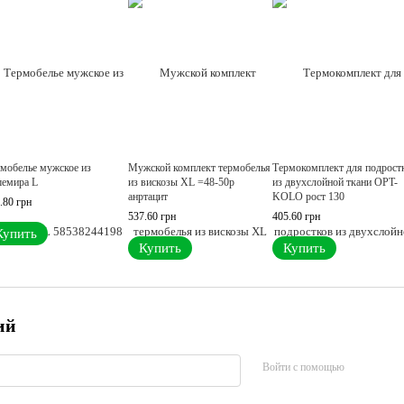
мобелье мужское из
Мужской комплект термобелья
Термокомплект для подрост
емира L
из вискозы XL =48-50р
из двухслойной ткани OPT-
анртацит
KOLO рост 130
.80 грн
537.60 грн
405.60 грн
Купить
Купить
Купить
ий
Войти с помощью