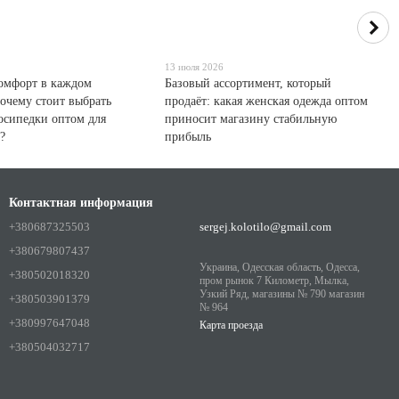
13 июля 2026
комфорт в каждом
Базовый ассортимент, который
очему стоит выбрать
продаёт: какая женская одежда оптом
осипедки оптом для
приносит магазину стабильную
?
прибыль
Контактная информация
+380687325503
sergej.kolotilo@gmail.com
+380679807437
Украина, Одесская область, Одесса,
+380502018320
пром рынок 7 Километр, Мылка,
Узкий Ряд, магазины № 790 магазин
+380503901379
№ 964
+380997647048
Карта проезда
+380504032717