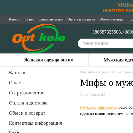
МИНИ
Перейти к основному контенту
ОБРАТИТЕ ВНИМ
Каталог
О нас
Сотрудничество
Оплата и доставка
Обмен и возврат
Ко
+380687325503,
+380
Женская одежда оптом
Мужская оде
Каталог
Спортивная одежда оптом от произв
Мифы о мужск
О нас
Сотрудничество
14 октября 2024
Оплата и доставка
Мужское термобелье
было соз
Обмен и возврат
одежды накопилось немало ми
Контактная информация