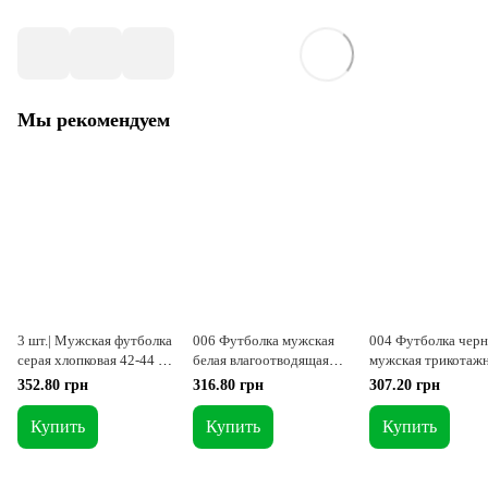
Мы рекомендуем
3 шт.| Мужская футболка
006 Футболка мужская
004 Футболка черн
серая хлопковая 42-44 р.
белая влагоотводящая
мужская трикотажн
артикул 51-XXS
CoolMax L
352.80 грн
316.80 грн
307.20 грн
Купить
Купить
Купить