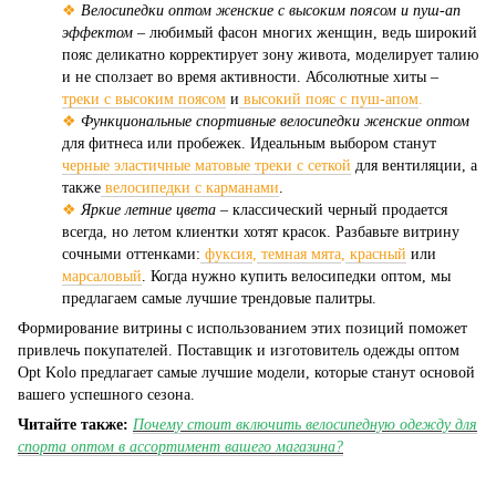
❖
Велосипедки оптом женские с высоким поясом и пуш-ап
эффектом
– любимый фасон многих женщин, ведь широкий
пояс деликатно корректирует зону живота, моделирует талию
и не сползает во время активности. Абсолютные хиты –
треки с высоким поясом
и
высокий пояс с пуш-апом
.
❖
Функциональные спортивные велосипедки женские оптом
для фитнеса или пробежек. Идеальным выбором станут
черные эластичные матовые треки с сеткой
для вентиляции, а
также
велосипедки с карманами
.
❖
Яркие летние цвета
– классический черный продается
всегда, но летом клиентки хотят красок. Разбавьте витрину
сочными оттенками:
фуксия
,
темная мята
,
красный
или
марсаловый
. Когда нужно купить велосипедки оптом, мы
предлагаем самые лучшие трендовые палитры.
Формирование витрины с использованием этих позиций поможет
привлечь покупателей. Поставщик и изготовитель одежды оптом
Opt Kolo предлагает самые лучшие модели, которые станут основой
вашего успешного сезона.
Читайте также:
Почему стоит включить велосипедную одежду для
спорта оптом в ассортимент вашего магазина?