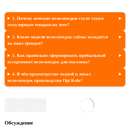
1. Почему женские велосипедки стали таким
популярным товаром на лето?
2. Какие модели велосипедок сейчас находятся
на пике трендов?
3. Как правильно сформировать прибыльный
ассортимент велосипедок для магазина?
4. В чём преимущество тканей и лекал
велосипедок производства Opt Kolo?
Обсуждение