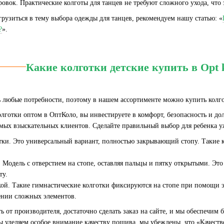
овок. Практические колготы для танцев не требуют сложного ухода, что
огрузиться в тему выбора одежды для танцев, рекомендуем нашу статью: «
?
».
Какие колготки детские купить в Opt k
 любые потребности, поэтому в нашем ассортименте можно купить колгот
лготки оптом в ОптКоло, вы инвестируете в комфорт, безопасность и до
амых взыскательных клиентов. Сделайте правильный выбор для ребенка у
тки. Это универсальный вариант, полностью закрывающий стопу. Такие к
. Модель с отверстием на стопе, оставляя пальцы и пятку открытыми. Это
ту.
ой. Такие гимнастические колготки фиксируются на стопе при помощи 
нии сложных элементов.
ь от производителя, достаточно сделать заказ на сайте, и мы обеспечим
ы уделяем особое внимание качеству пошива, мы убеждены, что «Качеств