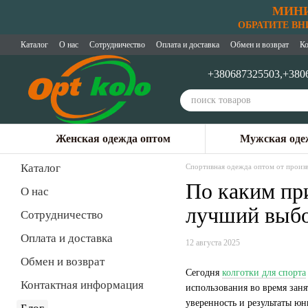
МИНИ
Перейти к основному контенту
ОБРАТИТЕ ВНИМ
Каталог
О нас
Сотрудничество
Оплата и доставка
Обмен и возврат
Ко
+380687325503,
+380
Женская одежда оптом
Мужская оде
Каталог
Спортивная одежда оптом от произв
По каким пр
О нас
лучший выбо
Сотрудничество
Оплата и доставка
12 августа 2025
Обмен и возврат
Сегодня
колготки для спорта
Контактная информация
использования во время заня
уверенность и результаты ю