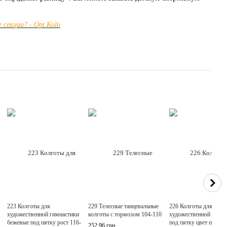
 секции? - Opt Kolo
223 Колготы для
229 Телесные танцевальные
226 Колготы для
художественной гимнастики
колготы с тормозом 104-110
художественной гимна
бежевые под пятку рост 116-
под пятку цвет пудра 
252.96 грн