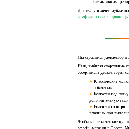
после активных тренир
Для тех, кто хочет глубже п
комфорта юной танцовщицы
Мы стремимся удовлетворить
Итак, выбирая спортивные ко
ассортимент удовлетворит с
➤
Классические колго
или балетках.
➤
Колготки под пятку
дополнительную защи
➤
Колготки со штрипк
штанины при выполне
Чтобы колготы детские купит
офлайн-магазин в Одессе. М