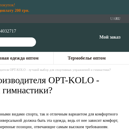
покупок!
плату 200 грн.
UA
RU
4032717
Мой заказ
ная одежда оптом
Термобелье оптом
водителя OPT-KOLO - лучший выбор для спортивных упражнений и гимнастики?
роизводителя OPT-KOLO -
 гимнастики?
вными видами спорта, так и отличным вариантом для комфортного
иверсальной должна быть эта одежда, ведь от нее зависит комфорт,
оверенные позиции, отвечающие самым высоким требованиям.