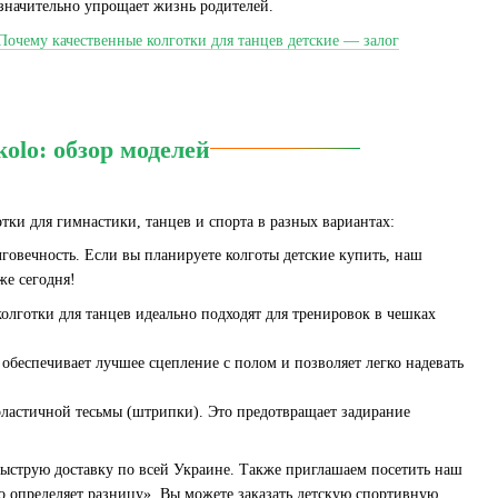
 значительно упрощает жизнь родителей.
Почему качественные колготки для танцев детские — залог
olo: обзор моделей
ки для гимнастики, танцев и спорта в разных вариантах:
лговечность. Если вы планируете колготы детские купить, наш
же сегодня!
олготки для танцев идеально подходят для тренировок в чешках
 обеспечивает лучшее сцепление с полом и позволяет легко надевать
эластичной тесьмы (штрипки). Это предотвращает задирание
 быструю доставку по всей Украине. Также приглашаем посетить наш
о определяет разницу». Вы можете заказать детскую спортивную