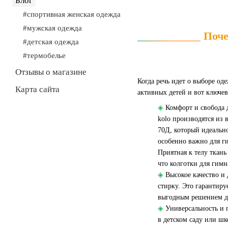
Блог
#спортивная женская одежда
#мужская одежда
Поче
#детская одежда
#термобелье
Отзывы о магазине
Когда речь идет о выборе од
Карта сайта
активных детей и вот ключе
◈
Комфорт и свобода 
kolo производятся из 
70Д, который идеально
особенно важно для ги
Приятная к телу ткан
что колготки для гимн
◈
Высокое качество и
стирку. Это гарантиру
выгодным решением дл
◈
Универсальность и 
в детском саду или ш