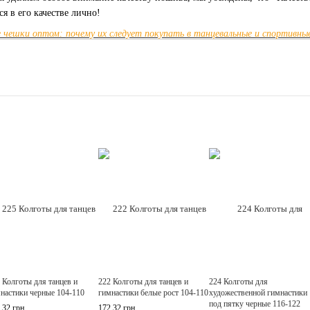
я в его качестве лично!
чешки оптом: почему их следует покупать в танцевальные и спортивные
 Колготы для танцев и
222 Колготы для танцев и
224 Колготы для
настики черные 104-110
гимнастики белые рост 104-110
художественной гимнастики
под пятку черные 116-122
.32 грн
172.32 грн