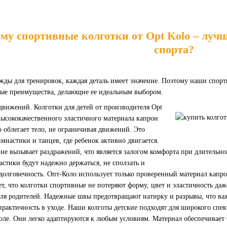
му спортивные колготки от Opt Kolo – луч
спорта?
ежды для тренировок, каждая деталь имеет значение. Поэтому наши спорт
вые преимущества, делающие ее идеальным выбором.
движений. Колготки для детей от производителя Opt
высококачественного эластичного материала капрон
 облегает тело, не ограничивая движений. Это
мнастики и танцев, где ребенок активно двигается.
ь не вызывает раздражений, что является залогом комфорта при длитель
астики будут надежно держаться, не сползать и
 долговечность. Опт-Коло использует только проверенный материал капр
ет, что колготки спортивные не потеряют форму, цвет и эластичность да
я родителей. Надежные швы предотвращают натирку и разрывы, что важ
практичность в уходе. Наши колготы детские подходят для широкого спе
коле. Они легко адаптируются к любым условиям. Материал обеспечивает