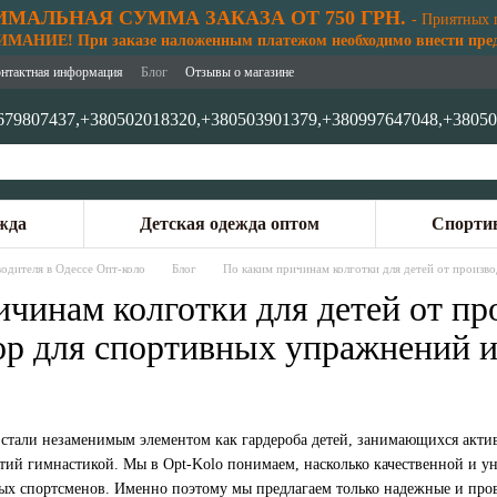
МАЛЬНАЯ СУММА ЗАКАЗА ОТ 750 ГРН.
- Приятных 
АНИЕ! При заказе наложенным платежом необходимо внести предо
нтактная информация
Блог
Отзывы о магазине
679807437,
+380502018320,
+380503901379,
+380997647048,
+38050
жда
Детская одежда оптом
Спортив
одителя в Одессе Опт-коло
Блог
По каким причинам колготки для детей от произ
ичинам колготки для детей от п
р для спортивных упражнений и
стали незаменимым элементом как гардероба детей, занимающихся акти
тий гимнастикой. Мы в Opt-Kolo понимаем, насколько качественной и ун
ных спортсменов. Именно поэтому мы предлагаем только надежные и пр