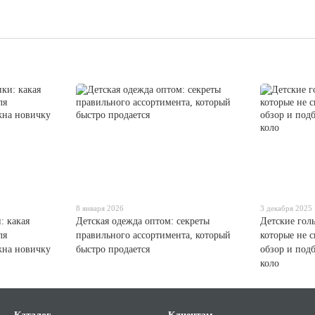
8 января 2026
3 декабря 2025
: какая
Детская одежда оптом: секреты
Детские гол
ля
правильного ассортимента, который
которые не с
жна новичку
быстро продается
обзор и под
коло