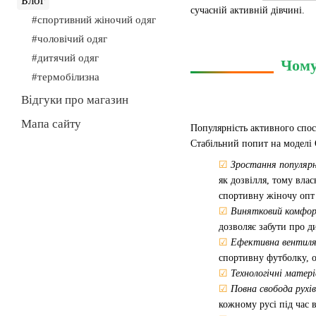
Блог
сучасній активній дівчині.
#спортивний жіночий одяг
#чоловічий одяг
#дитячий одяг
Чому
#термобілизна
Відгуки про магазин
Мапа сайту
Популярність активного спос
Стабільний попит на моделі
☑
Зростання популяр
як дозвілля, тому вла
спортивну жіночу опт 
☑
Винятковий комфор
дозволяє забути про 
☑
Ефективна вентиля
спортивну футболку, о
☑
Технологічні матері
☑
Повна свобода рухів
кожному русі під час 