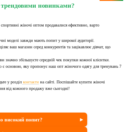
а трендовими новинками?
спортивні жіночі оптом продавалися ефективно, варто
сичні моделі завжди мають попит у широкої аудиторії.
діляє ваш магазин серед конкурентів та зацікавлює дівчат, що
ви значно збільшуєте середній чек покупки кожної клієнтки.
о є основою, яку пропонує наш опт жіночого одягу для тренувань 7
ьте у розділ
контакти
на сайті. Поспішайте купити жіночі
ння від кожного продажу вже сьогодні!
но високий попит?