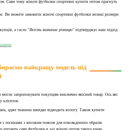
зом. Саме тому жіночі футболки спортивні купити оптом прагнуть
оє. Ви можете замовити жіночі спортивні футболки великі розміри
упців, а гасло "
Якість визначає різницю
" підтверджує наш підхід
озміри
обираємо найкращу модель під
і
и могли запропонувати покупцям виключно якісний товар. Ось які
у клієнток:
вань, адже тканина швидко відводить вологу. Також купити
я з лосинами з високим поясом для повсякденних образів.
то питають саме футболки в зал жіночі оптом такого крою.