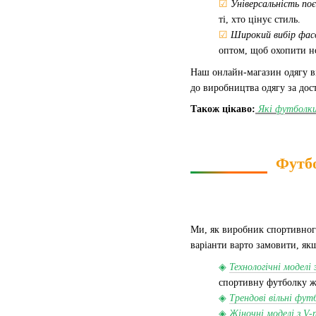
☑
Універсальність по
ті, хто цінує стиль.
☑
Широкий вибір фас
оптом, щоб охопити н
Наш онлайн-магазин одягу ві
до виробництва одягу за до
Також цікаво:
Які футболки
Футбо
Ми, як виробник спортивного
варіанти варто замовити, як
◈
Технологічні модел
спортивну футболку жі
◈
Трендові вільні фут
◈
Жіночні моделі з V-