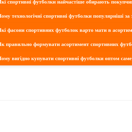
Які спортивні футболки найчастіше обирають покупчи
Чому технологічні спортивні футболки популярніші за 
Які фасони спортивних футболок варто мати в асортим
 Як правильно формувати асортимент спортивних футб
Чому вигідно купувати спортивні футболки оптом саме