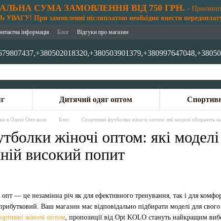
АЛЬНА СУМА ЗАМОВЛЕННЯ ВІД 750 ГРН.
- Приємни
 УВАГУ! При замовленні післяплатою необхідно внести передоплату
онтактна інформація
Блог
Відгуки про магазин
679807437,
+380502018320,
+380503901379,
+380997647048,
+38050
яг
Дитячий одяг оптом
Спортивн
ка в Одесі Опт-коло
Блог
Спортивні футболки жіночі оптом: які моделі обирають на
тболки жіночі оптом: які модел
хній високий попит
 опт — це незамінна річ як для ефективного тренування, так і для комфо
рибутковий. Ваш магазин має відповідально підбирати моделі для свого к
ортивні жіночі оптом
, пропозиції від Opt KOLO стануть найкращим вибо