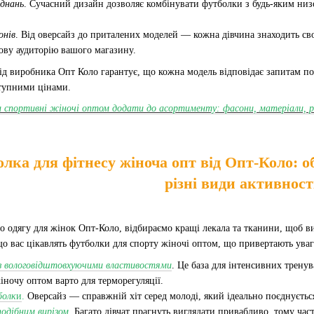
єднань
. Сучасний дизайн дозволяє комбінувати футболки з будь-яким ни
онів
. Від оверсайз до приталених моделей — кожна дівчина знаходить св
ову аудиторію вашого магазину.
д виробника Опт Коло гарантує, що кожна модель відповідає запитам пок
ступними цінами.
 спортивні жіночі оптом додати до асортименту: фасони, матеріали, р
лка для фітнесу жіноча опт від Опт-Коло: 
різні види активност
 одягу для жінок Опт-Коло, відбираємо кращі лекала та тканини, щоб в
що вас цікавлять футболки для спорту жіночі оптом, що привертають уваг
і з вологовідштовхуючими властивостями
. Це база для інтенсивних трену
ночу оптом варто для терморегуляції.
болк
и
.
Оверсайз — справжній хіт серед молоді, який ідеально поєднуєтьс
подібним вирізом
.
Багато дівчат прагнуть виглядати привабливо, тому час