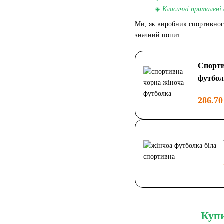
◈
Класичні приталені
Ми, як виробник спортивного
значний попит.
Спорти
футбол
286.70
Купи