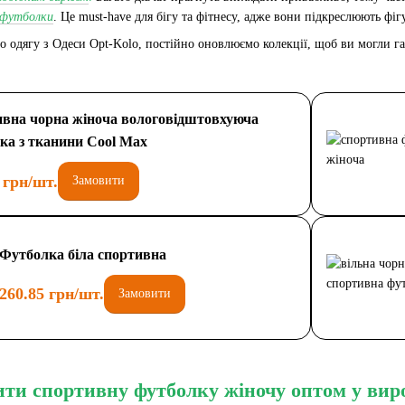
 футболки
. Це must-have для бігу та фітнесу, адже вони підкреслюють фіг
 одягу з Одеси Opt-Kolo, постійно оновлюємо колекції, щоб ви могли га
вна чорна жіноча вологовідштовхуюча
ка з тканини Cool Max
 грн/шт.
Замовити
Футболка біла спортивна
260.85 грн/шт.
Замовити
ти спортивну футболку жіночу оптом у вир