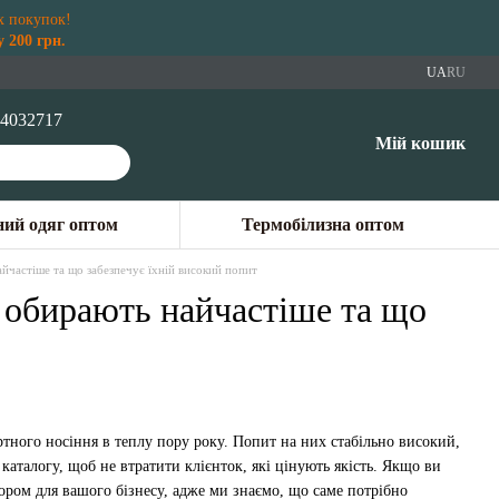
х покупок!
 200 грн.
UA
RU
4032717
Мій кошик
ий одяг оптом
Термобілизна оптом
йчастіше та що забезпечує їхній високий попит
і обирають найчастіше та що
ртного носіння в теплу пору року. Попит на них стабільно високий,
аталогу, щоб не втратити клієнток, які цінують якість. Якщо ви
ром для вашого бізнесу, адже ми знаємо, що саме потрібно