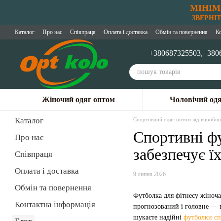
МІНІМ
Перейти до основного контенту
ЗВЕРНІТЬ
Каталог
Про нас
Співпраця
Оплата і доставка
Обмін та повернення
К
+380687325503,
+380
Жіночий одяг оптом
Чоловічий од
Каталог
Спортивний одяг оптом від виробни
Спортивні фу
Про нас
забезпечує ї
Співпраця
Оплата і доставка
9 липня 2026
Обмін та повернення
Футболка для фітнесу жіноча
Контактна інформація
прогнозований і головне — п
шукаєте надійні
футболки сп