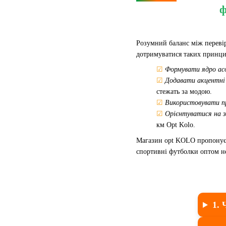
ф
Розумний баланс між переві
дотримуватися таких принци
☑
Формувати ядро асо
☑
Додавати акцентні 
стежать за модою.
☑
Використовувати пр
☑
Орієнтуватися на з
км Opt Kolo.
Магазин opt KOLO пропону
спортивні футболки оптом не
1. 