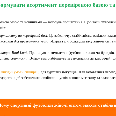
ормувати асортимент перевіреною базою т
реною базою та новинками — запорука процвітання. Щоб ваші футболки 
пів:
ртименту на перевіреній базі
. Це забезпечує стабільність, оскільки кла
новинки для привернення уваги
. Яскрава футболка для залу жіноча опт ви
инцип Total Look
. Пропонуючи комплект з футболки, лосин чи бриджів, 
апити сезонності
. Влітку варто збільшувати замовлення легких речей, щ
є
вигідні умови співпраці
для гуртових покупців. Для замовлення переход
дорого, щоб забезпечити стабільний успіх вашого магазину та задоволе
Чому спортивні футболки жіночі оптом мають стабіль