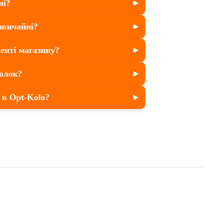
ні?
звичайні?
енті магазину?
олок?
 в Opt-Kolo?