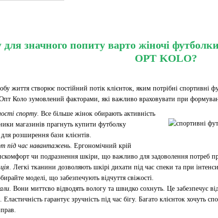
 для значного попиту варто жіночі футболки
OPT KOLO?
обу життя створює постійний потік клієнток, яким потрібні спортивні ф
 Опт Коло зумовлений факторами, які важливо враховувати при формуван
ності спорту
. Все більше жінок обирають активність
сники магазинів прагнуть купити футболку
для розширення бази клієнтів.
т під час навантажень
. Ергономічний крій
дискомфорт чи подразнення шкіри, що важливо для задоволення потреб п
ція
. Легкі тканини дозволяють шкірі дихати під час спеки та при інте
бирайте моделі, що забезпечують відчуття свіжості.
али
. Вони миттєво відводять вологу та швидко сохнуть. Це забезпечує від
. Еластичність гарантує зручність під час бігу. Багато клієнток хочуть 
вправ.