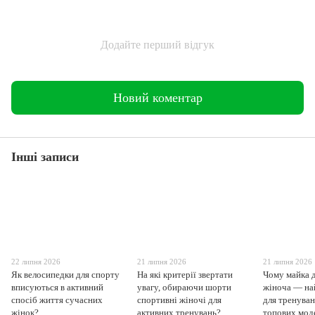
Додайте перший відгук
Новий коментар
Інші записи
22 липня 2026
21 липня 2026
21 липня 2026
Як велосипедки для спорту
На які критерії звертати
Чому майка 
вписуються в активний
увагу, обираючи шорти
жіноча — на
спосіб життя сучасних
спортивні жіночі для
для тренуван
жінок?
активних тренувань?
топових моде