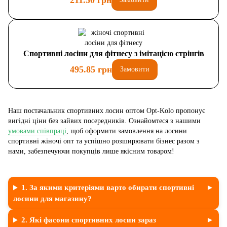
211.50 грн
Спортивні лосіни для фітнесу з імітацією стрінгів
495.85 грн
Замовити
Наш постачальник спортивних лосин оптом Opt-Kolo пропонує
вигідні ціни без зайвих посередників. Ознайомтеся з нашими
умовами співпраці
, щоб оформити замовлення на лосини
спортивні жіночі опт та успішно розширювати бізнес разом з
нами, забезпечуючи покупців лише якісним товаром!
1. За якими критеріями варто обирати спортивні
лосини для магазину?
2. Які фасони спортивних лосин зараз