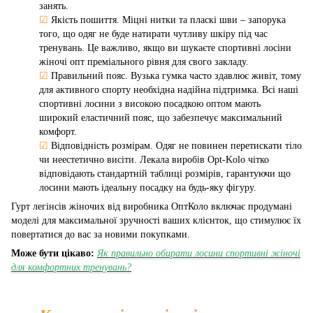
занять.
☑
Якість пошиття. Міцні нитки та пласкі шви – запорука
того, що одяг не буде натирати чутливу шкіру під час
тренувань. Це важливо, якщо ви шукаєте спортивні лосіни
жіночі опт преміального рівня для свого закладу.
☑
Правильний пояс. Вузька гумка часто здавлює живіт, тому
для активного спорту необхідна надійна підтримка. Всі наші
спортивні лосини з високою посадкою оптом мають
широкий еластичний пояс, що забезпечує максимальний
комфорт.
☑
Відповідність розмірам. Одяг не повинен перетискати тіло
чи неестетично висіти. Лекала виробів Opt-Kolo чітко
відповідають стандартній таблиці розмірів, гарантуючи що
лосини мають ідеальну посадку на будь-яку фігуру.
Гурт легінсів жіночих від виробника ОптКоло включає продумані
моделі для максимальної зручності ваших клієнток, що стимулює їх
повертатися до вас за новими покупками.
Може бути цікаво:
Як правильно обирати лосини спортивні жіночі
для комфортних тренувань?