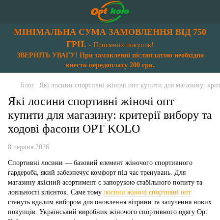
МІНІМАЛЬНА СУМА ЗАМОВЛЕННЯ ВІД 750
ГРН.
- Приємних покупок!
ЗВЕРНІТЬ УВАГУ! При замовленні післяплатою необхідно
внести передоплату 200 грн.
Блог
Які лосини спортивні жіночі опт купити для магазину: кр
Які лосини спортивні жіночі опт
купити для магазину: критерії вибору та
ходові фасони OPT KOLO
8 червня 2026
Спортивні лосини — базовий елемент жіночого спортивного
гардероба, який забезпечує комфорт під час тренувань. Для
магазину якісний асортимент є запорукою стабільного попиту та
лояльності клієнток. Саме тому
лосини жіночі спортивні опт
стануть вдалим вибором для оновлення вітрини та залучення нових
покупців. Український виробник жіночого спортивного одягу Opt