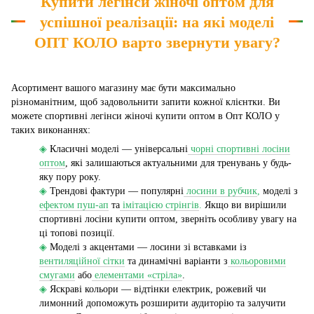
Купити легінси жіночі оптом для
успішної реалізації: на які моделі
ОПТ КОЛО варто звернути увагу?
Асортимент вашого магазину має бути максимально
різноманітним, щоб задовольнити запити кожної клієнтки. Ви
можете спортивні легінси жіночі купити оптом в Опт КОЛО у
таких виконаннях:
◈
Класичні моделі — універсальні
чорні спортивні лосіни
оптом
, які залишаються актуальними для тренувань у будь-
яку пору року.
◈
Трендові фактури — популярні
лосини в рубчик
,
моделі з
ефектом пуш-ап
та
імітацією стрінгів
.
Якщо ви вирішили
спортивні лосіни купити оптом, зверніть особливу увагу на
ці топові позиції.
◈
Моделі з акцентами — лосини зі вставками із
вентиляційної сітки
та динамічні варіанти з
кольоровими
смугами
або
елементами «стріла»
.
◈
Яскраві кольори — відтінки електрик, рожевий чи
лимонний допоможуть розширити аудиторію та залучити