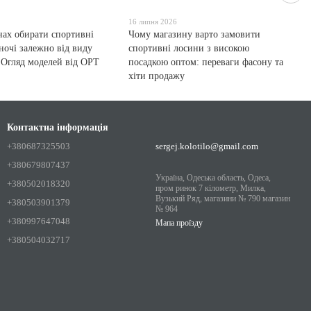
16 липня 2026
нах обирати спортивні
Чому магазину варто замовити
ночі залежно від виду
спортивні лосини з високою
 Огляд моделей від OPT
посадкою оптом: переваги фасону та
хіти продажу
Контактна інформація
+380687325503
sergej.kolotilo@gmail.com
+380679807437
Україна, Одеська область, Одеса,
+380502018320
пром ринок 7 кілометр, Милка,
Вузький Ряд, магазини № 790 магазин
+380503901379
№ 964
+380997647048
Мапа проїзду
+380504032717