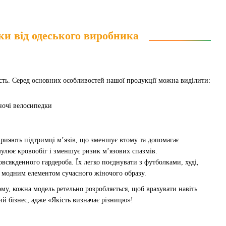
ки від одеського виробника
ість. Серед основних особливостей нашої продукції можна виділити:
прияють підтримці м’язів, що зменшує втому та допомагає
улює кровообіг і зменшує ризик м’язових спазмів.
всякденного гардероба. Їх легко поєднувати з футболками, худі,
й модним елементом сучасного жіночого образу.
му, кожна модель ретельно розробляється, щоб врахувати навіть
й бізнес, адже «Якість визначає різницю»!