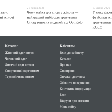
21 липня 2026
17 липня 2026
увагу,
Чому майка для спорту жіноча —
У яких фасо
ні жіночі
найкращий вибір для тренувань?
футболки жі
Огляд топових моделей від Opt Kolo
тренування?
KOLO
Каталог
Клієнтам
Жіночий одяг оптом
Вхід до кабінету
Чоловічий одяг
Каталог
Дитячий одяг оптом
Про нас
Спортивний одяг оптом
Співпраця
Термобілизна оптом
Оплата і доставка
Обмін та повернення
Контактна інформація
Блог
Відгуки про магазин
Мапа сайту