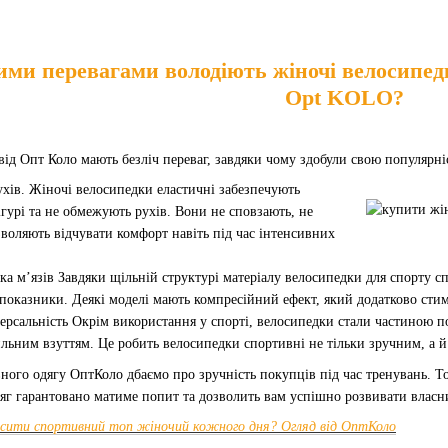
ми перевагами володіють жіночі велосипед
Opt KOLO?
від Опт Коло мають безліч переваг, завдяки чому здобули свою популярн
ухів. Жіночі велосипедки еластичні забезпечують
ігурі та не обмежують рухів. Вони не сповзають, не
воляють відчувати комфорт навіть під час інтенсивних
а м’язів Завдяки щільній структурі матеріалу велосипедки для спорту с
оказники. Деякі моделі мають компресійний ефект, який додатково стим
версальність Окрім використання у спорті, велосипедки стали частиною по
ильним взуттям. Це робить велосипедки спортивні не тільки зручним, а 
ного одягу ОптКоло дбаємо про зручність покупців під час тренувань. То
дяг гарантовано матиме попит та дозволить вам успішно розвивати власни
сити спортивний топ жіночий кожного дня? Огляд від ОптКоло