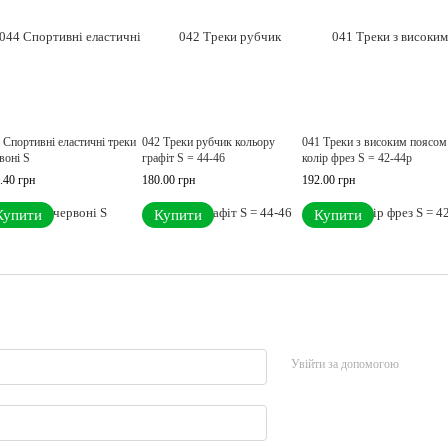
 Спортивні еластичні треки
042 Треки рубчик кольору
041 Треки з високим поясом
воні S
графіт S = 44-46
колір фрез S = 42-44p
.40 грн
180.00 грн
192.00 грн
Купити
Купити
Купити
Увійти за допомогою