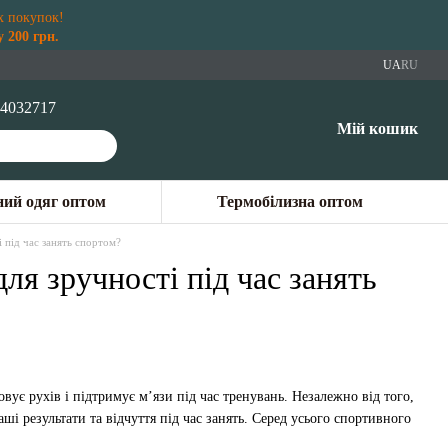
х покупок!
 200 грн.
UA
RU
4032717
Мій кошик
ий одяг оптом
Термобілизна оптом
 під час занять спортом?
ля зручності під час занять
ує рухів і підтримує м’язи під час тренувань. Незалежно від того,
і результати та відчуття під час занять. Серед усього спортивного