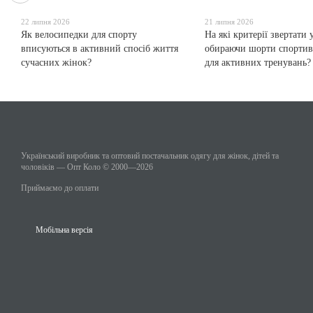
22 липня 2026
21 липня 2026
Як велосипедки для спорту
На які критерії звертати 
вписуються в активний спосіб життя
обираючи шорти спортив
сучасних жінок?
для активних тренувань?
Український виробник та оптовий постачальник одягу для жінок, дітей та
чоловіків — Опт Коло © 2000—2026
Приймаємо до оплати
Мобільна версія