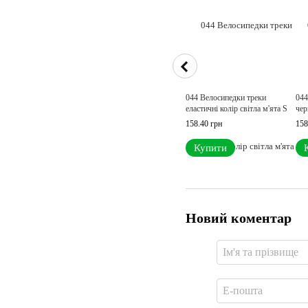
044 Велосипедки треки
044
еластичні колір світла м'ята S
чер
158.40 грн
158
Купити
Новий коментар