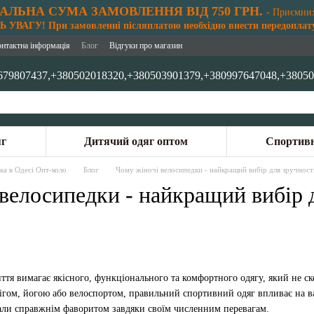
АЛЬНА СУМА ЗАМОВЛЕННЯ ВІД 750 ГРН.
- Приємни
 УВАГУ! При замовленні післяплатою необхідно внести передоплату
онтактна інформація
Блог
Відгуки про магазин
679807437,
+380502018320,
+380503901379,
+380997647048,
+38050
яг
Дитячий одяг оптом
Спортивн
ка в Одесі Опт-коло
Блог
Чому жіночі велосипедки - найкращий вибір для зручності
велосипедки - найкращий вибір д
тя вимагає якісного, функціонального та комфортного одягу, який не сков
бігом, йогою або велоспортом, правильний спортивний одяг впливає на ваш
али справжнім фаворитом завдяки своїм численним перевагам.