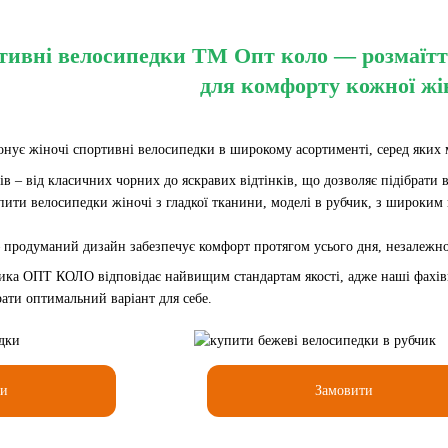
ивні велосипедки ТМ Опт коло — розмаїття 
для комфорту кожної жі
ує жіночі спортивні велосипедки в широкому асортименті, серед яких м
ів – від класичних чорних до яскравих відтінків, що дозволяє підібрати 
пити велосипедки жіночі з гладкої тканини, моделі в рубчик, з широким 
 продуманий дизайн забезпечує комфорт протягом усього дня, незалежно 
ика ОПТ КОЛО відповідає найвищим стандартам якості, адже наші фахівц
ати оптимальний варіант для себе.
ти
Замовити