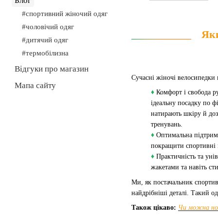
Блог
#спортивний жіночий одяг
#чоловічий одяг
Яки
#дитячий одяг
#термобілизна
Відгуки про магазин
Сучасні жіночі велосипедки 
Мапа сайту
♦
Комфорт і свобода р
ідеальну посадку по ф
натирають шкіру й доз
тренувань.
♦
Оптимальна підтримк
покращити спортивні п
♦
Практичність та уні
жакетами та навіть ст
Ми, як постачальник спортив
найдрібніші деталі. Такий о
Також цікаво:
Чи можна но