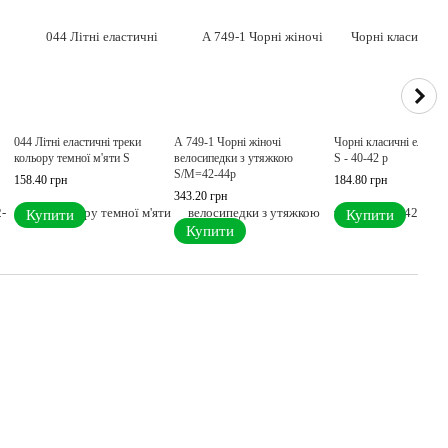
044 Літні еластичні треки
А 749-1 Чорні жіночі
Чорні класичні еласти
кольору темної м'яти S
велосипедки з утяжкою
S - 40-42 p
S/M=42-44р
158.40 грн
184.80 грн
343.20 грн
Купити
Купити
Купити