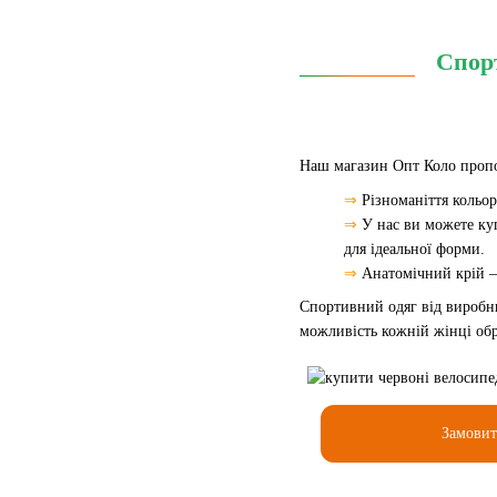
Спорт
Наш магазин Опт Коло пропон
⇒
Різноманіття кольор
⇒
У нас ви можете ку
для ідеальної форми.
⇒
Анатомічний крій –
Спортивний одяг від виробн
можливість кожній жінці обр
Замови