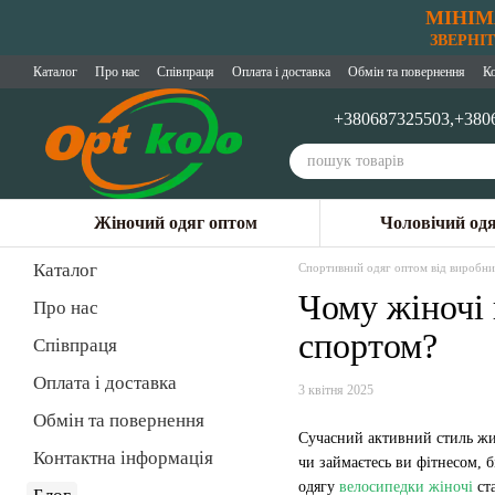
МІНІМ
Перейти до основного контенту
ЗВЕРНІТЬ
Каталог
Про нас
Співпраця
Оплата і доставка
Обмін та повернення
К
+380687325503,
+380
Жіночий одяг оптом
Чоловічий од
Каталог
Спортивний одяг оптом від виробни
Чому жіночі 
Про нас
спортом?
Співпраця
Оплата і доставка
3 квітня 2025
Обмін та повернення
Сучасний активний стиль жит
Контактна інформація
чи займаєтесь ви фітнесом, 
одягу
велосипедки жіночі
ст