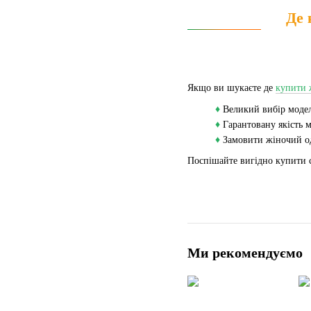
Де 
Якщо ви шукаєте де
купити 
♦
Великий вибір модел
♦
Гарантовану якість м
♦
Замовити жіночий од
Поспішайте вигідно купити с
Ми рекомендуємо