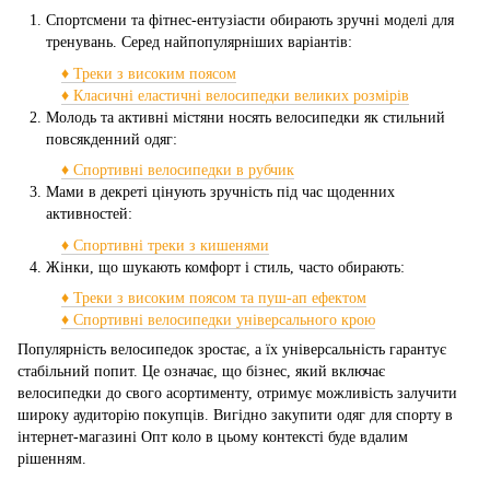
Спортсмени та фітнес-ентузіасти обирають зручні моделі для
тренувань. Серед найпопулярніших варіантів:
♦ Треки з високим поясом
♦
Класичні еластичні велосипедки великих розмірів
Молодь та активні містяни носять велосипедки як стильний
повсякденний одяг:
♦
Спортивні велосипедки в рубчик
Мами в декреті цінують зручність під час щоденних
активностей:
♦
Спортивні треки з кишенями
Жінки, що шукають комфорт і стиль, часто обирають:
♦
Треки з високим поясом та пуш-ап ефектом
♦
Спортивні велосипедки універсального крою
Популярність велосипедок зростає, а їх універсальність гарантує
стабільний попит. Це означає, що бізнес, який включає
велосипедки до свого асортименту, отримує можливість залучити
широку аудиторію покупців. Вигідно закупити одяг для спорту в
інтернет-магазині Опт коло в цьому контексті буде вдалим
рішенням.