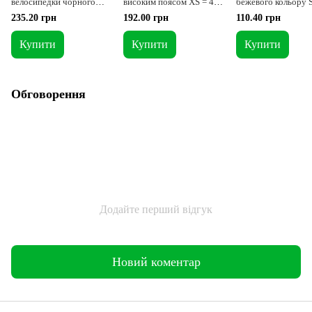
велосипедки чорного
високим поясом XS = 42-
бежевого кольору S
кольору S
44p
46
235.20 грн
192.00 грн
110.40 грн
Купити
Купити
Купити
Обговорення
Додайте перший відгук
Новий коментар