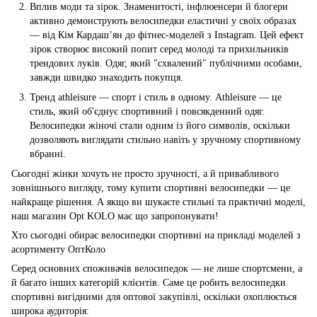
Вплив моди та зірок. Знаменитості, інфлюенсери й блогери
активно демонструють велосипедки еластичні у своїх образах
— від Кім Кардаш’ян до фітнес-моделей з Instagram. Цей ефект
зірок створює високий попит серед молоді та прихильників
трендових луків. Одяг, який "схвалений" публічними особами,
завжди швидко знаходить покупця.
Тренд athleisure — спорт і стиль в одному. Athleisure — це
стиль, який об'єднує спортивний і повсякденний одяг.
Велосипедки жіночі стали одним із його символів, оскільки
дозволяють виглядати стильно навіть у зручному спортивному
вбранні.
Сьогодні жінки хочуть не просто зручності, а й привабливого
зовнішнього вигляду, тому купити спортивні велосипедки — це
найкраще рішення. А якщо ви шукаєте стильні та практичні моделі,
наш магазин Opt KOLO має що запропонувати!
Хто сьогодні обирає велосипедки спортивні на прикладі моделей з
асортименту ОптКоло
Серед основних споживачів велосипедок — не лише спортсмени, а
й багато інших категорій клієнтів. Саме це робить велосипедки
спортивні вигідними для оптової закупівлі, оскільки охоплюється
широка аудиторія: