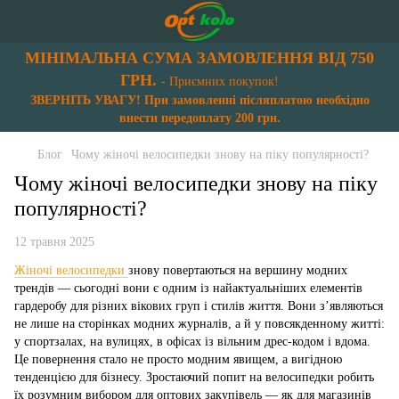
МІНІМАЛЬНА СУМА ЗАМОВЛЕННЯ ВІД 750
ГРН.
- Приємних покупок!
ЗВЕРНІТЬ УВАГУ! При замовленні післяплатою необхідно
внести передоплату 200 грн.
Блог
Чому жіночі велосипедки знову на піку популярності?
Чому жіночі велосипедки знову на піку
популярності?
12 травня 2025
Жіночі велосипедки
знову повертаються на вершину модних
трендів — сьогодні вони є одним із найактуальніших елементів
гардеробу для різних вікових груп і стилів життя. Вони з’являються
не лише на сторінках модних журналів, а й у повсякденному житті:
у спортзалах, на вулицях, в офісах із вільним дрес-кодом і вдома.
Це повернення стало не просто модним явищем, а вигідною
тенденцією для бізнесу. Зростаючий попит на велосипедки робить
їх розумним вибором для оптових закупівель — як для магазинів