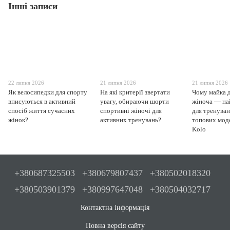
Інші записи
22 липня 2026
21 липня 2026
21 липня 2026
Як велосипедки для спорту
На які критерії звертати
Чому майка 
вписуються в активний
увагу, обираючи шорти
жіноча — на
спосіб життя сучасних
спортивні жіночі для
для тренуван
жінок?
активних тренувань?
топових моде
Kolo
+380687325503
+380679807437
+380502018320
+380503901379
+380997647048
+380504032717
Контактна інформація
Повна версія сайту