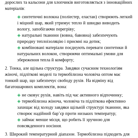
дорослих та кальсони для хлопчиків виготовляється з інноваційних
матеріалів:
◈
синтетичні волокна (поліестер, еластан) створюють легкий
і міцний шар, який утримує тепло й швидко виводить
вологу, запобігаючи перегріву;
◈
натуральні тканини (вовна, бавовна) забезпечують
природну теплоізоляцію і приємні на дотик;
◈
комбіновані матеріали поєднують переваги синтетики й
натуральних волокон, створюючи оптимальні умови для
збереження тепла й комфорту;
2. Тонка, але щільна структура. Завдяки сучасним технологіям
жіночі, підліткові моделі та термобілизна чоловіча оптом має
тонкий шар, що забезпечує свободу рухів. На відміну від
багатошарових комплектів, вона:
◈
не сковує рухів, навіть під час активного відпочинку;
◈
термобілизна жіноча, чоловіча та підліткова ефективно
захищає від холоду завдяки щільній структурі тканини, яка
створює надійний бар’єр проти низьких температур;
◈
займає менше місця, що робить її зручною для
повсякденного носіння.
3. Широкий температурний діапазон. Термобілизна підходить для