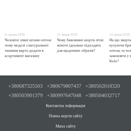
6 серпня 2026
15 липня 2026
14 липня 2026
Чоловічі лляні штани оптом:
Чому бавовняні шорти літні
На що зверта
чому моделі з натуральної
жіночі ідеально підходять
купуючи бри
тканини варто додати в
для щоденних образів?
оптом, та чо
асортимент магазину
замовляти у 
Kolo?
+380687325503
+380679807437
+380502018320
+380503901379
+380997647048
+380504032717
Контактна інформація
Повна версія сайту
Мапа сайту