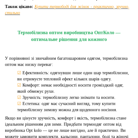
Також цікаво:
Купити термободі для жінок - практично, зручно,
стильно
Термобілизна оптом виробництва ОптКоло —
оптимальне рішення для кожного
У порівнянні зі звичайним багатошаровим одягом, термобілизна
оптом має низку переваг:
☑
Ефективність: одягнувши лише один шар термобілизни,
ви отримуєте тепловий ефект кількох шарів одягу.
☑
Комфорт: немає необхідності носити громіздкий одяг,
який обмежує рухи.
☑
Зручність: термобілизну легко знімати та носити.
☑
Естетика: одяг має сучасний вигляд, тому купити
термобілизну зимову можна для щоденного носіння.
Якщо ви цінуєте зручність, комфорт і якість, термобілизна стане
ідеальним рішенням для зими. Придбати термоодяг оптом від
виробника Opt kolo — це не лише вигідно, але й практично. Ви
можете замовити комплекти, кальсони, панталони, боді та жіночі