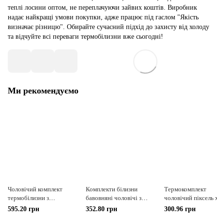
теплі лосини оптом, не переплачуючи зайвих коштів. Виробник
надає найкращі умови покупки, адже працює під гаслом "Якість
визначає різницю". Обирайте сучасний підхід до захисту від холоду
та відчуйте всі переваги термобілизни вже сьогодні!
Ми рекомендуємо
Чоловічий комплект
Комплекти білизни
Термокомплект
термобілизни з
бавовняні чоловічі з
чоловічий піксель 
двошарової
начосом чорний L
595.20 грн
352.80 грн
300.96 грн
термотканини від