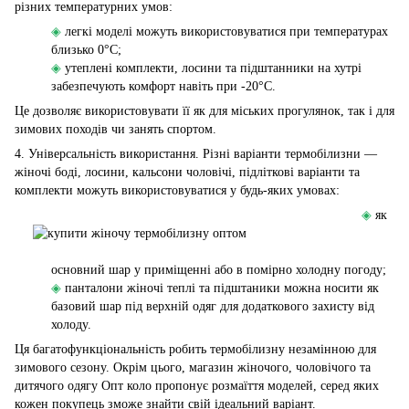
різних температурних умов:
◈
легкі моделі можуть використовуватися при температурах
близько 0°C;
◈
утеплені комплекти, лосини та підштанники на хутрі
забезпечують комфорт навіть при -20°C.
Це дозволяє використовувати її як для міських прогулянок, так і для
зимових походів чи занять спортом.
4. Універсальність використання. Різні варіанти термобілизни —
жіночі боді, лосини, кальсони чоловічі, підліткові варіанти та
комплекти можуть використовуватися у будь-яких умовах:
◈
як
основний шар у приміщенні або в помірно холодну погоду;
◈
панталони жіночі теплі та підштаники можна носити як
базовий шар під верхній одяг для додаткового захисту від
холоду.
Ця багатофункціональність робить термобілизну незамінною для
зимового сезону. Окрім цього, магазин жіночого, чоловічого та
дитячого одягу Опт коло пропонує розмаїття моделей, серед яких
кожен покупець зможе знайти свій ідеальний варіант.