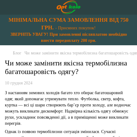
МІНІМАЛЬНА СУМА ЗАМОВЛЕННЯ ВІД 750
ГРН.
- Приємних покупок!
ЗВЕРНІТЬ УВАГУ! При замовленні післяплатою необхідно
внести передоплату 200 грн.
Блог
Чи може замінити якісна термобілизна багатошаровість одя
Чи може замінити якісна термобілизна
багатошаровість одягу?
10 грудня 2024
З настанням зимових холодів багато хто обирає багатошаровий
одяг, який допомагає утримувати тепло. Футболка, светр, кофта,
куртка — всі ці шари створюють бар’єр проти холоду, але водночас
можуть викликати дискомфорт. Надмірна кількість одягу обмежує
рухи, ускладнює повсякденні дії, а в приміщенні може викликати
перегрів.
Однак із появою термобілизни ситуація змінилася. Сучасні