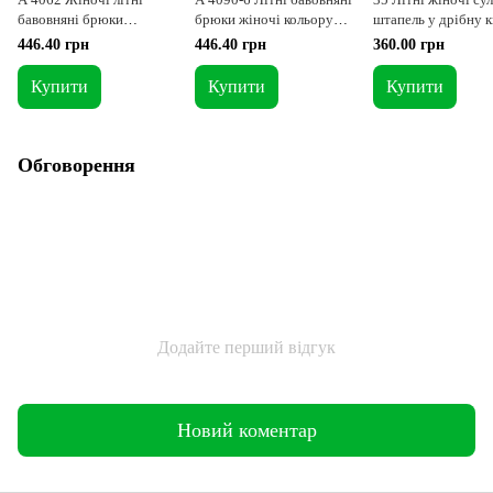
бавовняні брюки
брюки жіночі кольору
штапель у дрібну к
джинсового кольору 52-
темної полині 52-54р
XL
446.40 грн
446.40 грн
360.00 грн
54р
Купити
Купити
Купити
Обговорення
Додайте перший відгук
Новий коментар