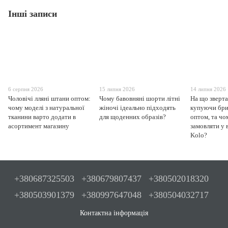
Інші записи
6 серпня 2026
15 липня 2026
14 липня 2026
Чоловічі лляні штани оптом:
Чому бавовняні шорти літні
На що зверта
чому моделі з натуральної
жіночі ідеально підходять
купуючи бри
тканини варто додати в
для щоденних образів?
оптом, та чо
асортимент магазину
замовляти у 
Kolo?
+380687325503
+380679807437
+380502018320
+380503901379
+380997647048
+380504032717
Контактна інформація