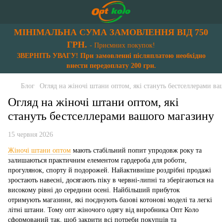
МІНІМАЛЬНА СУМА ЗАМОВЛЕННЯ ВІД 750
ГРН.
- Приємних покупок!
ЗВЕРНІТЬ УВАГУ! При замовленні післяплатою необхідно
внести передоплату 200 грн.
Блог
Огляд на жіночі штани оптом, які стануть бестселлерами в
Огляд на жіночі штани оптом, які
стануть бестселлерами вашого магазину
15 червня 2026
Жіночі штани оптом
мають стабільний попит упродовж року та
залишаються практичним елементом гардероба для роботи,
прогулянок, спорту й подорожей. Найактивніше роздрібні продажі
зростають навесні, досягають піку в червні-липні та зберігаються на
високому рівні до середини осені. Найбільший прибуток
отримують магазини, які поєднують базові котонові моделі та легкі
літні штани. Тому опт жіночого одягу від виробника Опт Коло
сформований так, щоб закрити всі потреби покупців та