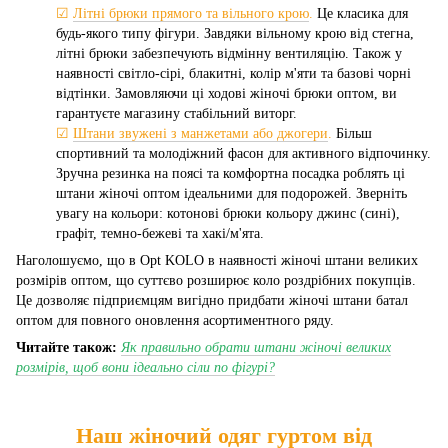
☑
Літні брюки прямого та вільного крою
.
Це класика для
будь-якого типу фігури. Завдяки вільному крою від стегна,
літні брюки забезпечують відмінну вентиляцію. Також у
наявності світло-сірі, блакитні, колір м'яти та базові чорні
відтінки. Замовляючи ці ходові жіночі брюки оптом, ви
гарантуєте магазину стабільний виторг.
☑
Штани звужені з манжетами або джогери
.
Більш
спортивний та молодіжний фасон для активного відпочинку.
Зручна резинка на поясі та комфортна посадка роблять ці
штани жіночі оптом ідеальними для подорожей. Зверніть
увагу на кольори: котонові брюки кольору джинс (сині),
графіт, темно-бежеві та хакі/м'ята.
Наголошуємо, що в Opt KOLO в наявності жіночі штани великих
розмірів оптом, що суттєво розширює коло роздрібних покупців.
Це дозволяє підприємцям вигідно придбати жіночі штани батал
оптом для повного оновлення асортиментного ряду.
Читайте також:
Як правильно обрати штани жіночі великих
розмірів, щоб вони ідеально сіли по фігурі?
Наш жіночий одяг гуртом від