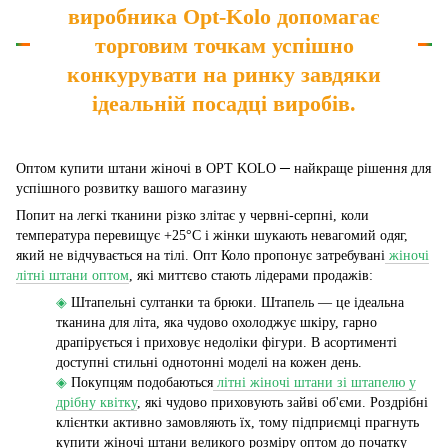
виробника Opt-Kolo допомагає
торговим точкам успішно
конкурувати на ринку завдяки
ідеальній посадці виробів.
Оптом купити штани жіночі в OPT KOLO ─ найкраще рішення для
успішного розвитку вашого магазину
Попит на легкі тканини різко злітає у червні-серпні, коли
температура перевищує +25°C і жінки шукають невагомий одяг,
який не відчувається на тілі. Опт Коло пропонує затребувані
жіночі
літні штани оптом
, які миттєво стають лідерами продажів:
◈
Штапельні султанки та брюки. Штапель — це ідеальна
тканина для літа, яка чудово охолоджує шкіру, гарно
драпірується і приховує недоліки фігури. В асортименті
доступні стильні однотонні моделі на кожен день.
◈
Покупцям подобаються
літні жіночі штани зі штапелю у
дрібну квітку
, які чудово приховують зайві об'єми. Роздрібні
клієнтки активно замовляють їх, тому підприємці прагнуть
купити жіночі штани великого розміру оптом до початку