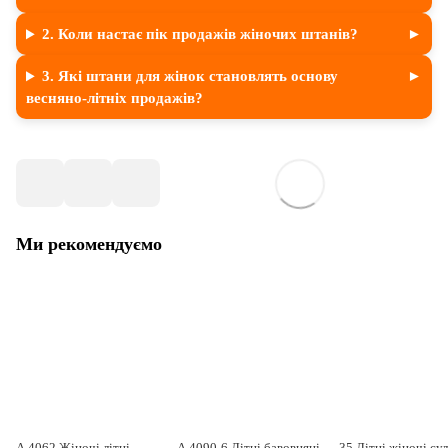
2. Коли настає пік продажів жіночих штанів?
3. Які штани для жінок становлять основу
весняно-літніх продажів?
Ми рекомендуємо
А 4062 Жіночі літні
А 4090-6 Літні бавовняні
35 Літні жіночі су