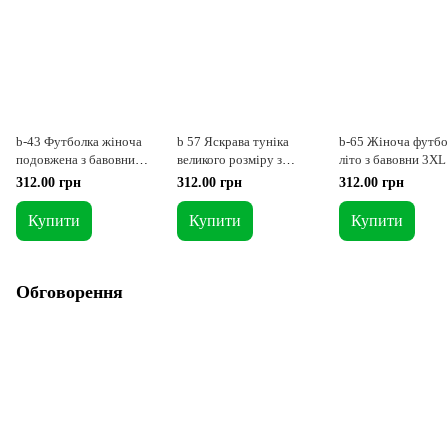
b-43 Футболка жіноча
b 57 Яскрава туніка
b-65 Жіноча футбо
подовжена з бавовни
великого розміру з
літо з бавовни 3XL
3XL
бавовни 3XL
312.00 грн
312.00 грн
312.00 грн
Купити
Купити
Купити
Обговорення