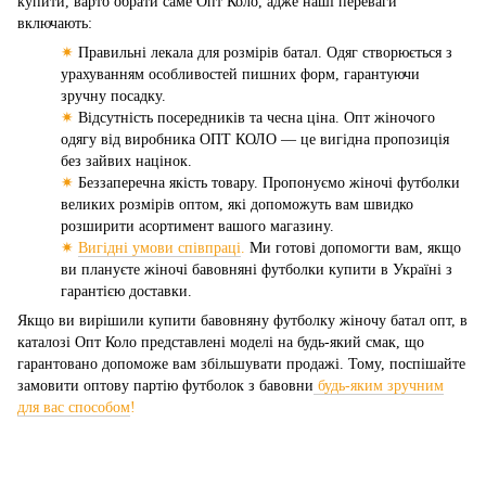
купити, варто обрати саме Опт Коло, адже наші переваги
включають:
✷
Правильні лекала для розмірів батал. Одяг створюється з
урахуванням особливостей пишних форм, гарантуючи
зручну посадку.
✷
Відсутність посередників та чесна ціна. Опт жіночого
одягу від виробника ОПТ КОЛО — це вигідна пропозиція
без зайвих націнок.
✷
Беззаперечна якість товару. Пропонуємо жіночі футболки
великих розмірів оптом, які допоможуть вам швидко
розширити асортимент вашого магазину.
✷
Вигідні умови співпраці
.
Ми готові допомогти вам, якщо
ви плануєте жіночі бавовняні футболки купити в Україні з
гарантією доставки.
Якщо ви вирішили купити бавовняну футболку жіночу батал опт, в
каталозі Опт Коло представлені моделі на будь-який смак, що
гарантовано допоможе вам збільшувати продажі. Тому, поспішайте
замовити оптову партію футболок з бавовни
будь-яким зручним
для вас способом
!