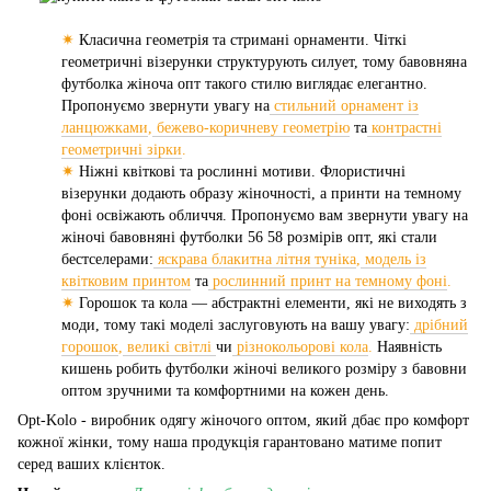
✷
Класична геометрія та стримані орнаменти. Чіткі
геометричні візерунки структурують силует, тому бавовняна
футболка жіноча опт такого стилю виглядає елегантно.
Пропонуємо звернути увагу на
стильний орнамент із
ланцюжками
,
бежево-коричневу геометрію
та
контрастні
геометричні зірки
.
✷
Ніжні квіткові та рослинні мотиви. Флористичні
візерунки додають образу жіночності, а принти на темному
фоні освіжають обличчя. Пропонуємо вам звернути увагу на
жіночі бавовняні футболки 56 58 розмірів опт, які стали
бестселерами:
яскрава блакитна літня туніка
,
модель із
квітковим принтом
та
рослинний принт на темному фоні
.
✷
Горошок та кола — абстрактні елементи, які не виходять з
моди, тому такі моделі заслуговують на вашу увагу:
дрібний
горошок
,
великі світлі
чи
різнокольорові кола
.
Наявність
кишень робить футболки жіночі великого розміру з бавовни
оптом зручними та комфортними на кожен день.
Opt-Kolo - виробник одягу жіночого оптом, який дбає про комфорт
кожної жінки, тому наша продукція гарантовано матиме попит
серед ваших клієнток.