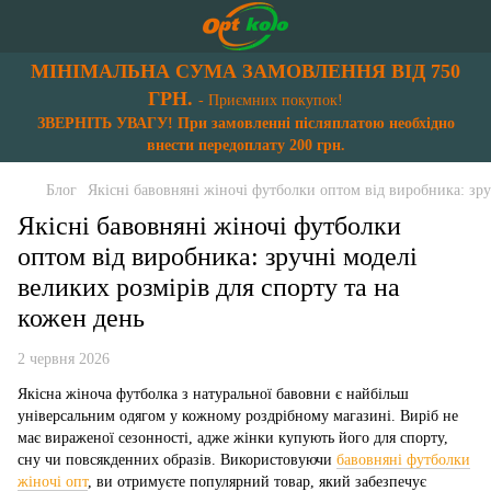
МІНІМАЛЬНА СУМА ЗАМОВЛЕННЯ ВІД 750
ГРН.
- Приємних покупок!
ЗВЕРНІТЬ УВАГУ! При замовленні післяплатою необхідно
внести передоплату 200 грн.
Блог
Якісні бавовняні жіночі футболки оптом від виробника: зру
Якісні бавовняні жіночі футболки
оптом від виробника: зручні моделі
великих розмірів для спорту та на
кожен день
2 червня 2026
Якісна жіноча футболка з натуральної бавовни є найбільш
універсальним одягом у кожному роздрібному магазині. Виріб не
має вираженої сезонності, адже жінки купують його для спорту,
сну чи повсякденних образів. Використовуючи
бавовняні футболки
жіночі опт
, ви отримуєте популярний товар, який забезпечує