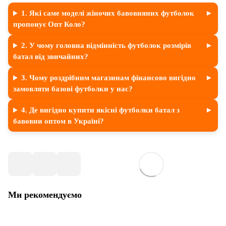
1. Які саме моделі жіночих бавовняних футболок
пропонує Опт Коло?
2. У чому головна відмінність футболок розмірів
батал від звичайних?
3. Чому роздрібним магазинам фінансово вигідно
замовляти базові футболки у нас?
4. Де вигідно купити якісні футболки батал з
бавовни оптом в Україні?
Ми рекомендуємо