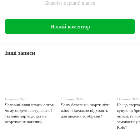
Додайте перший відгук
Новий коментар
Інші записи
6 серпня 2026
15 липня 2026
14 липня 2026
Чоловічі лляні штани оптом:
Чому бавовняні шорти літні
На що зверта
чому моделі з натуральної
жіночі ідеально підходять
купуючи бри
тканини варто додати в
для щоденних образів?
оптом, та чо
асортимент магазину
замовляти у 
Kolo?