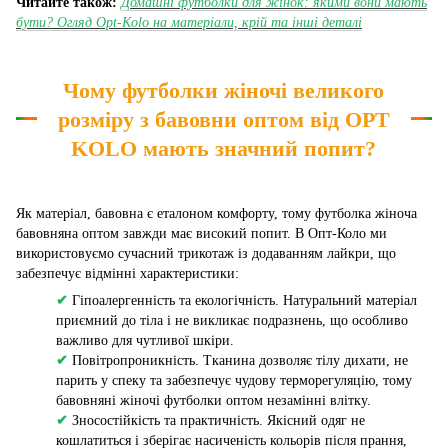
Читайте також:
Домашні футболки для жінок: якими вони мають
бути? Огляд Opt-Kolo на матеріали, крій та інші деталі
Чому футболки жіночі великого
розміру з бавовни оптом від OPT
KOLO мають значний попит?
Як матеріал, бавовна є еталоном комфорту, тому футболка жіноча
бавовняна оптом завжди має високий попит. В Опт-Коло ми
використовуємо сучасний трикотаж із додаванням лайкри, що
забезпечує відмінні характеристики:
✔
Гіпоалергенність та екологічність. Натуральний матеріал
приємний до тіла і не викликає подразнень, що особливо
важливо для чутливої шкіри.
✔
Повітропроникність. Тканина дозволяє тілу дихати, не
парить у спеку та забезпечує чудову терморегуляцію, тому
бавовняні жіночі футболки оптом незамінні влітку.
✔
Зносостійкість та практичність. Якісний одяг не
кошлатиться і зберігає насиченість кольорів після прання,