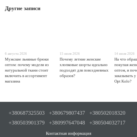
Другие записи
6 августа 2026
15 июля 2026
14 июля 2026
Мужские льняные брюки
Почему летние женские
На что обра
оптом: почему модели из
хлопковые шорты идеально
покупая жен
натуральной ткани стоит
подходят для повседневных
оптом, и поч
включить в ассортимент
образов?
заказывать у
магазина
Opt Kolo?
+380687325503
+380679807437
+380502018320
+380503901379
+380997647048
+380504032717
Контактная информация