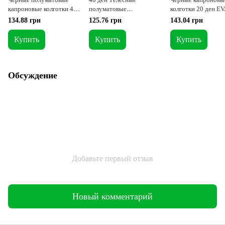
капроновые колготки 40
полуматовые
колготки 20 ден EV
ден SENSI VITA BASSA с
капроновые колготки
рисунком красных 
134.88 грн
125.76 грн
143.04 грн
широкой резинкой и
BIKINI со средней
черных сердец и
заниженной талией 2-S
посадкой и ажурными
комфортным поясо
Купить
Купить
Купить
трусиками 2-S
Обсуждение
Добавьте первый отзыв
Новый комментарий