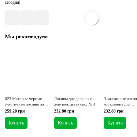
сегодня!
Мы рекомендуем
023 Матовые черные
Лосины для девочек и
Эластиковые лоси
эластичные лосины под
девушек цвета сакс № 3
коралловые для
пятку 2
гимнастики и танц
259.20 грн
232.80 грн
232.80 грн
Купить
Купить
Купить