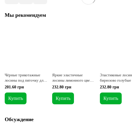
Мы рекомендуем
Чёрные трикотажные
Яркие эластичные
Эластиковые лоси
лосины под пяточку для
лосины лимонного цвета
бирюзово голубые
танцев и гимнастики № 0
для утренников №3
201.60 грн
232.80 грн
232.80 грн
Купить
Купить
Купить
Обсуждение