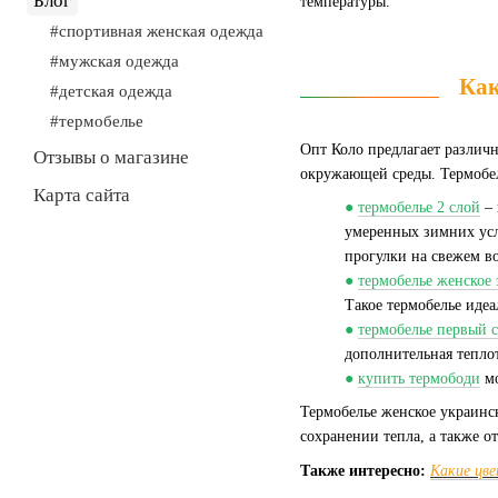
Блог
температуры.
#спортивная женская одежда
#мужская одежда
Как
#детская одежда
#термобелье
Опт Коло предлагает различ
Отзывы о магазине
окружающей среды. Термобел
Карта сайта
●
термобелье 2 слой
– 
умеренных зимних усл
прогулки на свежем в
●
термобелье женское 
Такое термобелье иде
●
термобелье первый с
дополнительная теплот
●
купить термободи
мо
Термобелье женское украин
сохранении тепла, а также о
Также интересно:
Какие цве