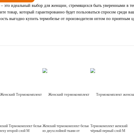
o – это идеальный выбор для женщин, стремящихся быть уверенными в те
ите товар, который гарантированно будет пользоваться спросом среди в
ность выгодно купить термобелье от производителя оптом по приятным 
ский Термокомплект белья
Женский термокомплект белья
Термокомплект женский
меху второй слой М
из двухслойной ткани от
чёрный первый слой M