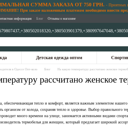
МАЛЬНАЯ СУММА ЗАКАЗА ОТ 750 ГРН.
- Приятных 
АНИЕ! При заказе наложенным платежом необходимо внести предо
нтактная информация
Блог
Отзывы о магазине
679807437,
+380502018320,
+380503901379,
+380997647048,
+38050
жда
Детская одежда оптом
Спортив
одителя в Одессе Опт-коло
Блог
На какую температуру рассчитано женское термоб
мпературу рассчитано женское т
да, обеспечивающая тепло и комфорт, является важным элементом нашего
 организм от холода, сохраняя тепло и здоровье. Выбор правильного те
о проводит много времени на улице, занимается активными видами спорт
изводитель термобелья для женщин, который предлагает широкий ассорт