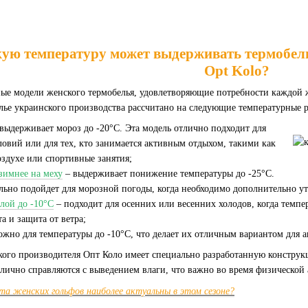
ую температуру может выдерживать термобель
Opt Kolo?
ные модели женского термобелья, удовлетворяющие потребности каждой
ье украинского производства рассчитано на следующие температурные 
выдерживает мороз до -20°C. Эта модель отлично подходит для
овий или для тех, кто занимается активным отдыхом, такими как
оздухе или спортивные занятия;
зимнее на меху
– выдерживает понижение температуры до -25°C.
ально подойдет для морозной погоды, когда необходимо дополнительно у
лой до -10°C
– подходит для осенних или весенних холодов, когда темпер
а и защита от ветра;
жно для температуры до -10°C, что делает их отличным вариантом для 
ского производителя Опт Коло имеет специально разработанную констр
тлично справляются с выведением влаги, что важно во время физической
та женских гольфов наиболее актуальны в этом сезоне?