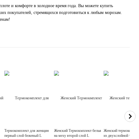
плоте и комфорте в холодное время года. Вы можете купить
аших покупателей, стремящихся подготовиться к любым морозам.
ценам!
Термокомплект для женщин
Женский Термокмплект белья
Женский термокомпле
первый слой бежевый L
на меху второй слой L
из двухслойной ткани 