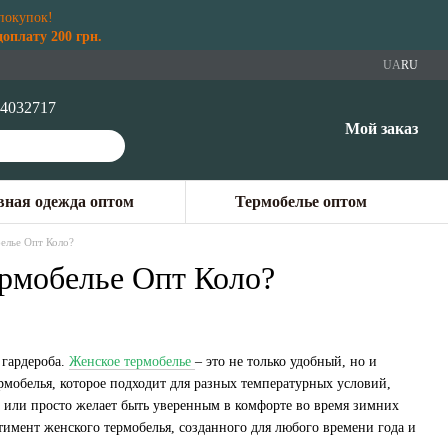
покупок!
плату 200 грн.
UA
RU
4032717
Мой заказ
ная одежда оптом
Термобелье оптом
елье Опт Коло?
ермобелье Опт Коло?
 гардероба.
Женское термобелье
– это не только удобный, но и
рмобелья, которое подходит для разных температурных условий,
а или просто желает быть уверенным в комфорте во время зимних
имент женского термобелья, созданного для любого времени года и