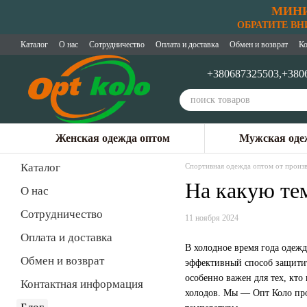
МИНИ
Перейти к основному контенту
ОБРАТИТЕ ВНИМ
Каталог
О нас
Сотрудничество
Оплата и доставка
Обмен и возврат
Ко
+380687325503,
+380
Женская одежда оптом
Мужская оде
Каталог
Спортивная одежда оптом от произв
На какую те
О нас
Сотрудничество
11 ноября 2024
Оплата и доставка
В холодное время года одеж
Обмен и возврат
эффективный способ защитить
особенно важен для тех, кт
Контактная информация
холодов. Мы — Опт Коло про