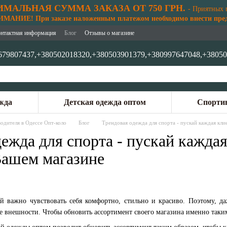
МАЛЬНАЯ СУММА ЗАКАЗА ОТ 750 ГРН.
- Приятных 
АНИЕ! При заказе наложенным платежом необходимо внести предо
нтактная информация
Блог
Отзывы о магазине
679807437,
+380502018320,
+380503901379,
+380997647048,
+38050
жда
Детская одежда оптом
Спортив
одителя в Одессе Опт-коло
Блог
Трендовая одежда для спорта - пускай каждая кли
ежда для спорта - пускай каждая
Вашем магазине
й важно чувствовать себя комфортно, стильно и красиво. Поэтому, да
е внешности. Чтобы обновить ассортимент своего магазина именно таким