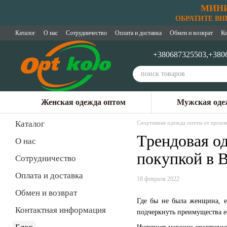
МИНИ
Перейти к основному контенту
ОБРАТИТЕ ВНИМ
Каталог
О нас
Сотрудничество
Оплата и доставка
Обмен и возврат
Ко
+380687325503,
+380
Женская одежда оптом
Мужская оде
Каталог
Спортивная одежда оптом от произв
Трендовая од
О нас
покупкой в 
Сотрудничество
Оплата и доставка
18 февраля 2022
Обмен и возврат
Где бы не была женщина, е
Контактная информация
подчеркнуть преимущества е