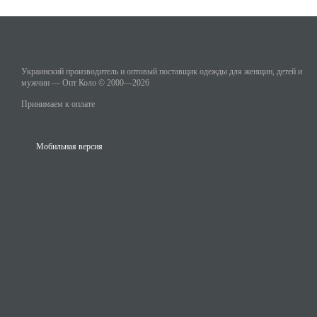
Украинский производитель и оптовый поставщик одежды для женщин, детей и
мужчин — Опт Коло © 2000—2026
Принимаем к оплате
Мобильная версия