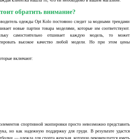
аждая клиентка нашла то, что ей необходимо в вашем магазине.
стоит обратить внимание?
водитель одежды Opt Kolo постоянно следит за модными трендами
ивает новые партии товара моделями, которые им соответствуют.
ольку самостоятельно отшивает каждую модель, то может
нтировать высокое качество любой модели. Но при этом цены
которые включают:
х элементов спортивной экипировки просто невозможно представить
ка, но как надежную поддержку для груди. В результате удастся
тболки — одежда для спорта женская, которую рекомендуется иметь