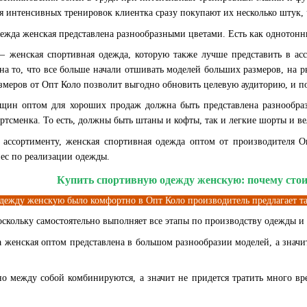
я интенсивных тренировок клиентка сразу покупают их несколько штук, 
одежда женская представлена разнообразными цветами. Есть как однотон
женская спортивная одежда, которую также лучше представить в асс
на то, что все больше начали отшивать моделей больших размеров, на р
змеров от Опт Коло позволит выгодно обновить целевую аудиторию, и 
щин оптом для хороших продаж должна быть представлена разнообраз
ртсменка. То есть, должны быть штаны и кофты, так и легкие шорты и в
 ассортименту, женская спортивная одежда оптом от производителя О
нес по реализации одежды.
Купить спортивную одежду женскую: почему сто
ежду женскую было комфортно в Опт Коло производитель предлагает та
скольку самостоятельно выполняет все этапы по производству одежды и 
 женская оптом представлена в большом разнообразии моделей, а значи
но между собой комбинируются, а значит не придется тратить много вр