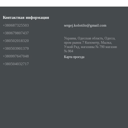
Контактная информация
+380687325503
sergej.kolotilo@gmail.com
+380679807437
Украина, Одесская область, Одесса,
+380502018320
пром рынок 7 Километр, Мылка,
Узкий Ряд, магазины № 790 магазин
+380503901379
№ 964
+380997647048
Карта проезда
+380504032717