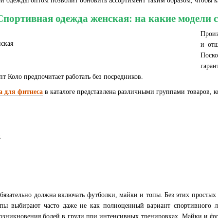
й одежды оптом позволит обновить ассортимент таким образом, чтобы к
Спортивная одежда женская: на какие модели 
Произ
и отш
Поск
гара
пт Коло предпочитает работать без посредников.
а для фитнеса
в каталоге представлена различными группами товаров, 
;
обязательно должна включать футболки, майки и топы. Без этих просты
пы выбирают часто даже не как полноценный вариант спортивного лу
возникновения болей в груди при интенсивных тренировках. Майки и фу