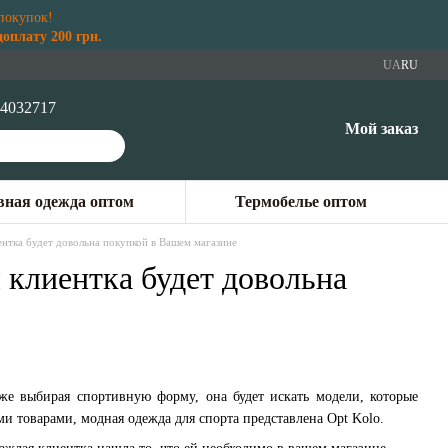
покупок!
плату 200 грн.
UA
RU
4032717
Мой заказ
ная одежда оптом
Термобелье оптом
ентка будет довольна покупкой в Вашем магазине
 клиентка будет довольна
же выбирая спортивную форму, она будет искать модели, которые
и товарами, модная одежда для спорта представлена Opt Kolo.