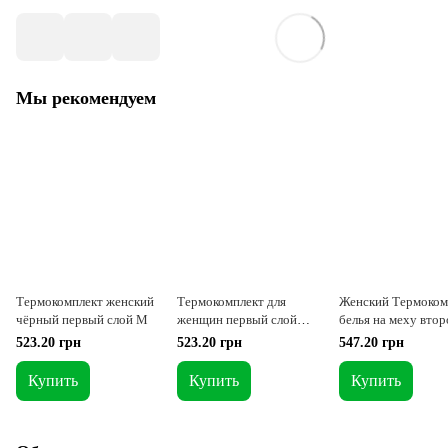
Мы рекомендуем
Термокомплект женский
Термокомплект для
Женский Термоком
чёрный первый слой M
женщин первый слой
белья на меху втор
бежевый M
слой М
523.20 грн
523.20 грн
547.20 грн
Купить
Купить
Купить