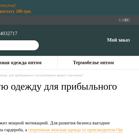
покупок!
плату 200 грн.
UA
RU
4032717
Мой заказ
ная одежда оптом
Термобелье оптом
ежду для прибыльного ассортимента вашего магазина?
ую одежду для прибыльного
ужит мощной мотивацией. Для развития бизнеса выгоднее
ы гардероба, а
спортивная женская одежда от производителя Opt