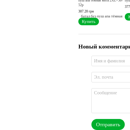
пуш апа тёмная мята 2XL=50-
пуш
52p
377
307.20 грн
Купить
Новый комментар
Отправить