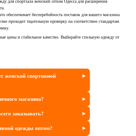
жду для спортзала женский отпом Одесса для расширения
та.
что обеспечивает бесперебойность поставок для вашего магазина.
делие проходит тщательную проверку на соответствие стандартам.
чику.
ные цены и стабильное качество. Выбирайте стильную одежду от
т женской спортивной
ничного магазина?
всего заказывать?
тивной одежды оптом?