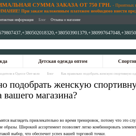
МАЛЬНАЯ СУММА ЗАКАЗА ОТ 750 ГРН.
- Приятных 
АНИЕ! При заказе наложенным платежом необходимо внести предо
нтактная информация
Блог
Отзывы о магазине
679807437,
+380502018320,
+380503901379,
+380997647048,
+38050
жда
Детская одежда оптом
Спортив
одителя в Одессе Опт-коло
Блог
Как правильно подобрать женскую спортивную од
но подобрать женскую спортивн
а вашего магазина?
тся выглядеть привлекательно во время тренировок, потому что это сл
ые образы. Широкий ассортимент позволяет легко комбинировать элемент
акой выбор, что обеспечит успех вашей торговой точки.