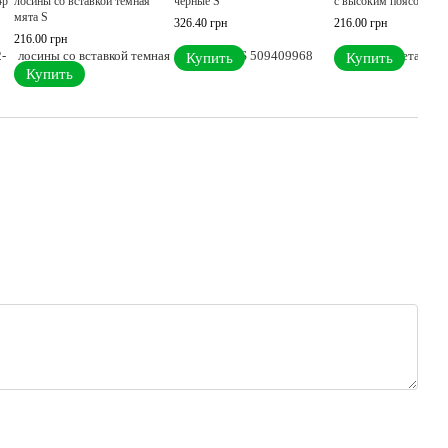
4p
лосины со вставкой темная
черные S
с высоким поясом S
мята S
326.40 грн
216.00 грн
216.00 грн
Купить
Купить
Купить