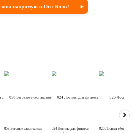
азина напрямую в Опт Коло?
058 Беговые эластиковые
024 Лосины для фитнеса
026 Лосины тёмно сер