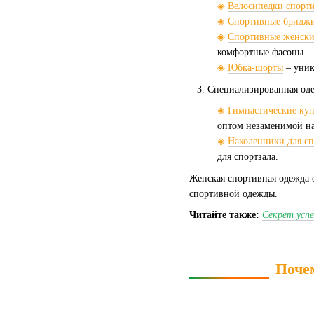
◈
Велосипедки спорт
◈
Спортивные бридж
◈
Спортивные женск
комфортные фасоны.
◈
Юбка-шорты
– уник
Специализированная оде
◈
Гимнастические куп
оптом незаменимой на
◈
Наколенники для сп
для спортзала.
Женская спортивная одежда 
спортивной одежды.
Читайте также:
Секрет усп
Почем