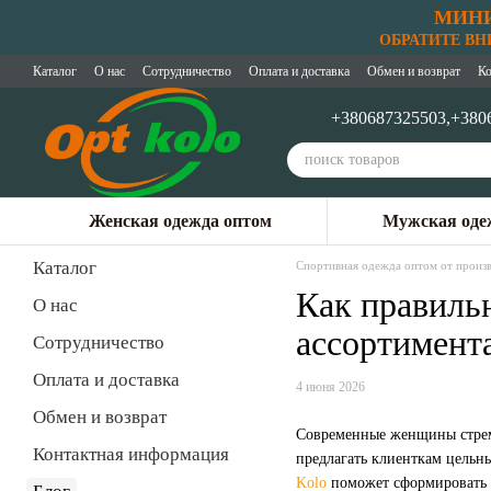
МИНИ
Перейти к основному контенту
ОБРАТИТЕ ВНИМ
Каталог
О нас
Сотрудничество
Оплата и доставка
Обмен и возврат
Ко
+380687325503,
+380
Женская одежда оптом
Мужская оде
Каталог
Спортивная одежда оптом от произв
Как правиль
О нас
ассортимент
Сотрудничество
Оплата и доставка
4 июня 2026
Обмен и возврат
Современные женщины стремя
Контактная информация
предлагать клиенткам цельн
Kolo
поможет сформировать т