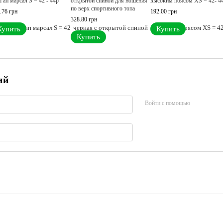
 ап марсал S = 42 - 44p
открытой спиной для ношения
высоким поясом XS = 42- 4
по верх спортивного топа
.76 грн
192.00 грн
328.80 грн
Купить
Купить
Купить
ий
Войти с помощью