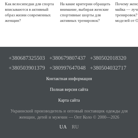
Как велосипедки для спорта
На какие критерии обращать
Почему женс
вписываются в активный
внимание, выбирая женские
майка — луч
образ жизни современных
спортивные шорты для
тренировок?
женщин?
активных тренировок?
моделей от O
+380687325503
+380679807437
+380502018320
+380503901379
+380997647048
+380504032717
Контактная информация
Полная версия сайта
Карта сайта
Украинский производитель и оптовый поставщик одежды для
женщин, детей и мужчин — Опт Коло © 2000—2026
UA
RU