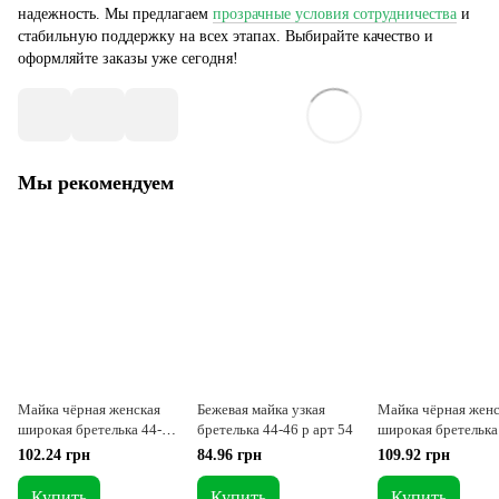
надежность. Мы предлагаем
прозрачные условия сотрудничества
и
стабильную поддержку на всех этапах. Выбирайте качество и
оформляйте заказы уже сегодня!
Мы рекомендуем
Майка чёрная женская
Бежевая майка узкая
Майка чёрная женс
широкая бретелька 44-46
бретелька 44-46 р арт 54
широкая бретелька 
р арт 54-XS
48 р арт 56-S
102.24 грн
84.96 грн
109.92 грн
Купить
Купить
Купить