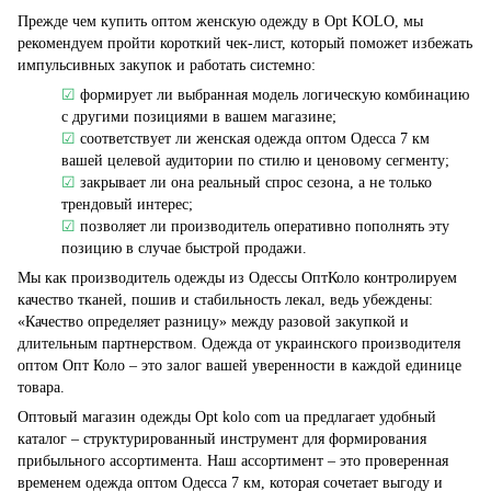
Прежде чем купить оптом женскую одежду в Opt KOLO, мы
рекомендуем пройти короткий чек-лист, который поможет избежать
импульсивных закупок и работать системно:
☑
формирует ли выбранная модель логическую комбинацию
с другими позициями в вашем магазине;
☑
соответствует ли женская одежда оптом Одесса 7 км
вашей целевой аудитории по стилю и ценовому сегменту;
☑
закрывает ли она реальный спрос сезона, а не только
трендовый интерес;
☑
позволяет ли производитель оперативно пополнять эту
позицию в случае быстрой продажи.
Мы как производитель одежды из Одессы ОптКоло контролируем
качество тканей, пошив и стабильность лекал, ведь убеждены:
«Качество определяет разницу» между разовой закупкой и
длительным партнерством. Одежда от украинского производителя
оптом Опт Коло – это залог вашей уверенности в каждой единице
товара.
Оптовый магазин одежды Opt kolo com ua предлагает удобный
каталог – структурированный инструмент для формирования
прибыльного ассортимента. Наш ассортимент – это проверенная
временем одежда оптом Одесса 7 км, которая сочетает выгоду и