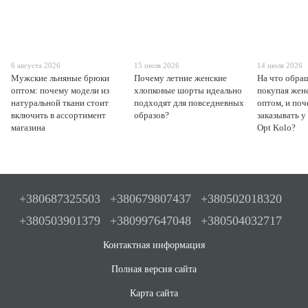
6 августа 2026
15 июля 2026
14 июля 2026
Мужские льняные брюки
Почему летние женские
На что обра
оптом: почему модели из
хлопковые шорты идеально
покупая жен
натуральной ткани стоит
подходят для повседневных
оптом, и поч
включить в ассортимент
образов?
заказывать у
магазина
Opt Kolo?
+380687325503
+380679807437
+380502018320
+380503901379
+380997647048
+380504032717
Контактная информация
Полная версия сайта
Карта сайта