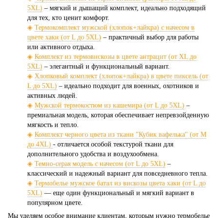
5XL)
– мягкий и дышащий комплект, идеально подходящий
для тех, кто ценит комфорт.
◈
Термокомплект мужской (хлопок+лайкра) с начесом в
цвете хаки (от L до 5XL)
– практичный выбор для работы
или активного отдыха.
◈
Комплект из термовискозы в цвете антрацит (от XL до
5XL)
– элегантный и функциональный вариант.
◈
Хлопковый комплект (хлопок+лайкра) в цвете пиксель (от
L до 5XL)
– идеально подходит для военных, охотников и
активных людей.
◈
Мужской термокостюм из кашемира (от L до 5XL)
–
премиальная модель, которая обеспечивает непревзойденную
мягкость и тепло.
◈
Комплект черного цвета из ткани "Кубик вафелька" (от М
до 4XL)
- отличается особой текстурой ткани для
дополнительного удобства и воздухообмена.
◈
Темно-серая модель с начесом (от L до 5XL)
–
классический и надежный вариант для повседневного тепла.
◈
Термобелье мужское батал из вискозы цвета хаки (от L до
5XL)
— еще один функциональный и мягкий вариант в
популярном цвете.
Мы уделяем особое внимание клиентам, которым нужно термобелье