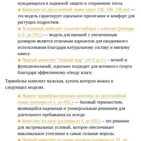
нуждающихся в надежной защите и сохранении тепла.
◈
Комплект из двухслойной ткани (рост 130, 140, 150 см)
—
эта модель гарантирует идеальное прилегание и комфорт для
растущих подростков.
◈
Хлопковый комплект (хлопок+лайкра) с начесом (размеры
от L до 5XL)
— модель для юношей с увеличенным
размером является отличным вариантом для ежедневного
использования благодаря натуральному составу и мягкому
начесу.
◈
Черный комплект "первый шар" (от S до L)
- легкий и
функциональный, идеально подходит для активного спорта
благодаря эффективному отводу влаги.
Термобелье комплект мужская, купить которую можно в
следующих моделях:
◈
Черное термобелье мужское комплект из двухслойной
ткани (размеры от L до 4XL)
— базовый термокостюм,
являющийся надежным и универсальным решением для
длительного пребывания на холоде.
◈
Комплект на меху (размеры от L до 4XL)
– это решение
для экстремальных условий, которое обеспечивает
максимальное утепление в самые сильные морозы.
◈
Черный комплект из термо вискозы (размеры от XL до