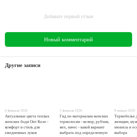
Добавьте первый отзыв
Новый комментарий
Другие записи
6 февраля 2026
5 февраля 2026
8 января 2026
Актуальные цвета теплых
Гид по материалам женских
Термобелье д
женских боди Опт Коло -
термолосин - велюр, рубчик,
женщин, муж
комфорт и стиль для
мех, начес - какой вариант
нюансы и ос
ежедневных луков
выбрать под определенную
выбора