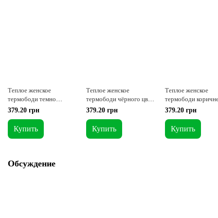
Теплое женское
Теплое женское
Теплое женское
термободи темно
термободи чёрного цвета
термободи коричн
зеленого цвета S
S
цвета S
379.20 грн
379.20 грн
379.20 грн
Купить
Купить
Купить
Обсуждение