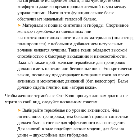
на согревание испарением влаги, а вы чувствуете себя
комфортно даже во время продолжительной паузы между
упражнениями. Именно это функциональное белье
обеспечивает идеальный тепловой баланс.
➤
Материалы и пошив: синтетика и гибриды. Спортивное
женское термобелье из смешанных или
высокотехнологичных синтетических материалов (полиэстер,
полипропилен) с небольшим добавлением натуральных
волокон является лучшим. Такие ткани обладают высокой
способностью к быстрому высыханию и износостойкости.
Важный также крой: женское термобелье для тренировок
должно иметь плоские или бесшовные швы. Это критически
важно, поскольку предотвращает натирание кожи во время
активных и монотонных движений (бег, велоспорт). Белье
должно сидеть плотно, как «вторая кожа».
Чтобы женское термобелье Опт Коло прослужило вам долго и не
утратило свой вид, следуйте нескольким советам:
➤
Выбирайте термобелье по уровню активности. Чем
интенсивнее тренировка, тем больший процент синтетики
должен быть в составе для эффективного влагоотведения.
Для занятий в зале подойдут легкие модели, для бега на
улице – двухслойные или гибридные.