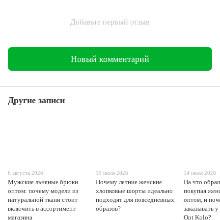
Добавьте первый отзыв
Новый комментарий
Другие записи
6 августа 2026
15 июля 2026
14 июля 2026
Мужские льняные брюки
Почему летние женские
На что обра
оптом: почему модели из
хлопковые шорты идеально
покупая жен
натуральной ткани стоит
подходят для повседневных
оптом, и поч
включить в ассортимент
образов?
заказывать у
магазина
Opt Kolo?