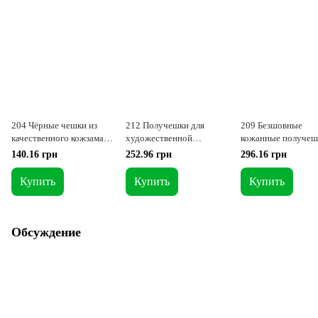
204 Чёрные чешки из
212 Получешки для
209 Безшовные
качественного кожзама с
художественной
кожанные получеш
кожанной подошвой
гимнастики велюр - кожа,
низким ценам XS
140.16 грн
252.96 грн
296.16 грн
15см
XXS
Купить
Купить
Купить
Обсуждение