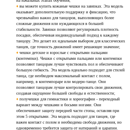
на начальных этапах обучения;
♦
вы можете купить кожаные чешки на завязках. Эта модель
оказывает дополнительную поддержку и фиксацию, что
чрезвычайно важно для танцоров, выполняющих более
сложные движения или нуждающихся в большей
стабильности. Завязки позволяют регулировать плотность
посадки, обеспечивая индивидуальный подход к каждому
танцору. Это делает их идеальным выбором для классических
танцев, где точность движений имеет решающее значение;
♦
чешки детские и взрослые с открытыми пальцами
(контемпки). Чешки с открытыми пальцами или контемпки
позволяют танцорам лучше чувствовать пол и обеспечивают
большую гибкость. Эта модель идеально подходит для стилей
танца, где необходим максимальный контакт с полом,
например, в контемпораре или модерн-танце. Они
позволяют танцорам лучше контролировать свои движения,
создавая ощущение большей свободы и естественности;
♦
получешки для гимнастики и хореографии - переходный
вариант между чешками и босыми ногами. Они
обеспечивают защиту передней части стопы, оставляя при
этом 5 открытыми. Эта модель подходит для танцев, где
важен контакт с полом и необходима свобода движения, но
одновременно требуется защита от натираний и царапин.