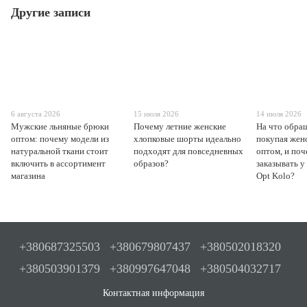
Другие записи
6 августа 2026
15 июля 2026
14 июля 2026
Мужские льняные брюки
Почему летние женские
На что обра
оптом: почему модели из
хлопковые шорты идеально
покупая жен
натуральной ткани стоит
подходят для повседневных
оптом, и поч
включить в ассортимент
образов?
заказывать у
магазина
Opt Kolo?
+380687325503
+380679807437
+380502018320
+380503901379
+380997647048
+380504032717
Контактная информация