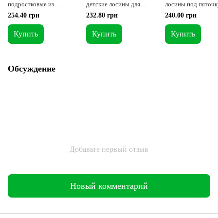
подростковые из
детские лосины для
лосины под пяточк
матового бифлекса № 1
танцев и гимнастики № 0
танцев и гимнасти
254.40 грн
232.80 грн
240.00 грн
Купить
Купить
Купить
Обсуждение
Добавьте первый отзыв
Новый комментарий