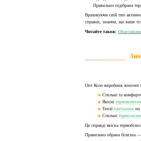
Правильно підібрана тер
Враховуючи свій тип активно
справах, знаючи, що ваше ті
Читайте також:
Обов'язкови
Зим
Опт Коло виробник жіночої 
◈
Стильні та комфорт
◈
Якісні
термокомпле
◈
Теплі
панталони
на 
◈
Стильні
термолосин
Це справді якісна термобілиз
Правильно обрана білизна —