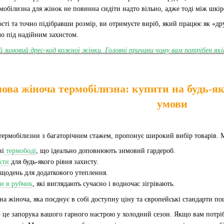
мобілизна для жінок не повинна сидіти надто вільно, адже тоді між шкір
сті та точно підібравши розмір, ви отримуєте виріб, який працює як «др
ло під надійним захистом.
й зимовий дрес-код кожної жінки. Головні причини чому вам потрібен які
ова жіноча термобілизна: купити на будь-як
умови
термобілизни з багаторічним стажем, пропонує широкий вибір товарів.
ні
термободі
, що ідеально доповнюють зимовий гардероб.
кти
для будь-якого рівня захисту.
щодень для додаткового утеплення.
и в рубчик
, які виглядають сучасно і водночас зігрівають.
на жіноча, яка поєднує в собі доступну ціну та європейські стандарти п
 це запорука вашого гарного настрою у холодний сезон. Якщо вам потрі