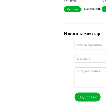
523.20 грн
326
Купити
Новий коментар
Надіслати