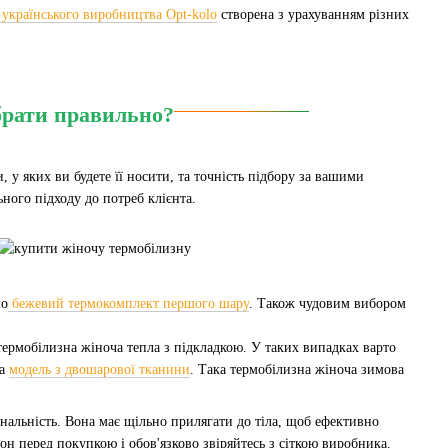
українського виробництва Opt-kolo
створена з урахуванням різних
брати правильно?
у яких ви будете її носити, та точність підбору за вашими
ного підходу до потреб клієнта.
мо
бежевий термокомплект першого шару
. Також чудовим вибором
термобілизна жіноча тепла з підкладкою. У таких випадках варто
а
модель з двошарової тканини
. Така термобілизна жіноча зимова
ональність. Вона має щільно прилягати до тіла, щоб ефективно
егон перед покупкою і обов'язково звіряйтесь з сіткою виробника.