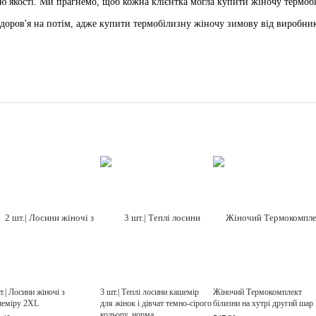
ю якості. Ми прагнемо, щоб кожна клієнтка могла купити жіночу термобіл
здоров'я на потім, адже купити термобілизну жіночу зимову від виробни
т.| Лосини жіночі з
3 шт.| Теплі лосини кашемір
Жіночий Термокомплект
шеміру 2XL
для жінок і дівчат темно-сірого
білизни на хутрі другий шар
кольору, норма