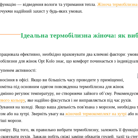
функцію — відведення вологи та утримання тепла.
Жіноча термобілизна 
печуючи надійний захист у будь-яких умовах.
Ідеальна термобілизна жіноча: як ви
працювала ефективно, необхідно враховувати два ключові фактори: умови, 
білизни для жінок Opt Kolo знає, що комфорт починається з індивідуаль
тупенем активності:
носіння в офісі. Якщо ви більшість часу проводите у приміщенні,
помітна під основним одягом повсякденна термобілизна для жінок
ідмінно регулює температуру, не створюючи зайвого об’єму. Рекомендує
евого кольору
, яке надійно фіксується і не виправляється під час рухів.
бування на холоді. Якщо ваша діяльність пов'язана з морозом, необхідна 
ом або на хутрі. Зверніть увагу на
жіночий термокомплект на хутрі
або н
тіші морози.
зміру. Від того, як правильно вибрати термобілизну, залежить її функці
 сковувати рухів. Завжди робіть свіжі заміри обхватів грудей, талії та ст