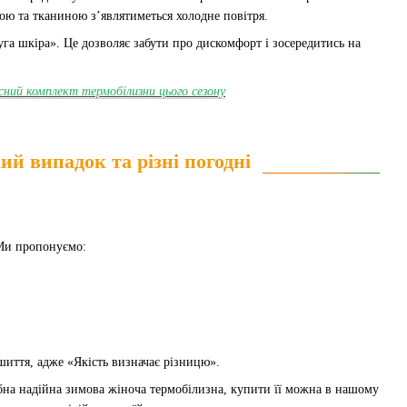
ою та тканиною з’являтиметься холодне повітря.
уга шкіра». Це дозволяє забути про дискомфорт і зосередитись на
сний комплект термобілизни цього сезону
ий випадок та різні погодні
 Ми пропонуємо:
ошиття, адже «Якість визначає різницю».
бна надійна зимова жіноча термобілизна, купити її можна в нашому