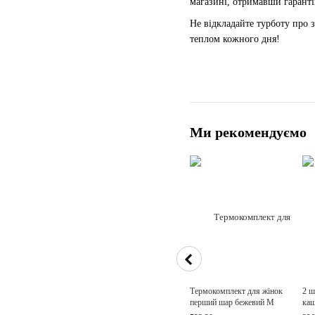
магазині, отримавши гаранті
Не відкладайте турботу про 
теплом кожного дня!
Ми рекомендуємо
Термокомплект для жінок
2 ш
перший шар бежевий M
ка