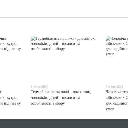
8 січня 2026
7 січня 2026
х
Термобілизна на лижі - для жінок,
Чоловіча те
ик, хутро,
чоловіків, дітей - нюанси та
військових О
ти під певну
особливості вибору
для надійног
умов