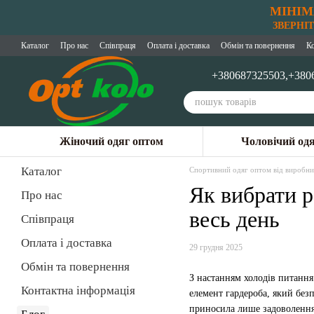
МІНІМ
Перейти до основного контенту
ЗВЕРНІТЬ
Каталог
Про нас
Співпраця
Оплата і доставка
Обмін та повернення
К
+380687325503,
+380
Жіночий одяг оптом
Чоловічий од
Каталог
Спортивний одяг оптом від виробни
Як вибрати р
Про нас
весь день
Співпраця
Оплата і доставка
29 грудня 2025
Обмін та повернення
З настанням холодів питання
Контактна інформація
елемент гардероба, який без
приносила лише задоволення 