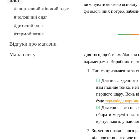
Блог
виконуватиме свою основну 
#спортивний жіночий одяг
фізіологічних потреб, забез
#чоловічий одяг
#дитячий одяг
#термобілизна
Відгуки про магазин
Мапа сайту
Для того, щоб термобілизна 
параметрами. Виробник термо
Тип та призначення за с
☑
Для повсякденного 
вам підійде тонка, не
першого шару. Вона в
буде
термободі коричн
☑
Для тривалого пере
обирати моделі з начос
врятує навіть у найлю
Значення правильного ро
відводити вологу, але не