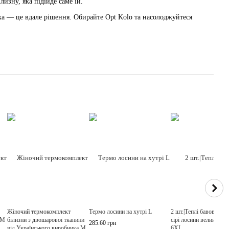
изну, яка підійде саме їй.
ка — це вдале рішення. Обирайте Opt Kolo та насолоджуйтеся
Жіночий термокомплект
Термо лосини на хутрі L
2 шт.|Теплі бавовняні 
 М
білизни з двошарової тканини
сірі лосини великого 
285.60 грн
від Українського виробника M
6XL