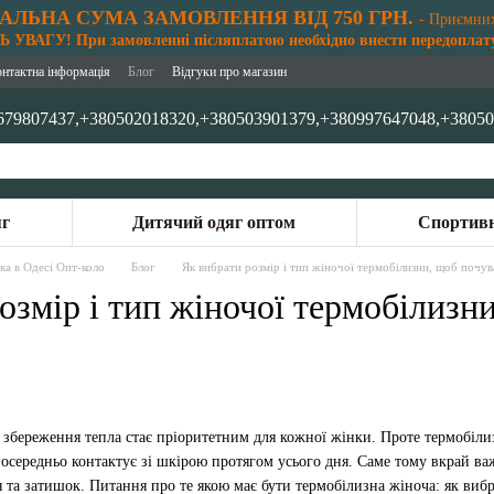
АЛЬНА СУМА ЗАМОВЛЕННЯ ВІД 750 ГРН.
- Приємни
 УВАГУ! При замовленні післяплатою необхідно внести передоплату
онтактна інформація
Блог
Відгуки про магазин
679807437,
+380502018320,
+380503901379,
+380997647048,
+38050
яг
Дитячий одяг оптом
Спортивн
ка в Одесі Опт-коло
Блог
Як вибрати розмір і тип жіночої термобілизни, щоб почу
озмір і тип жіночої термобілизн
 збереження тепла стає пріоритетним для кожної жінки. Проте термобіл
посередньо контактує зі шкірою протягом усього дня. Саме тому вкрай ва
та затишок. Питання про те якою має бути термобілизна жіноча: як вибр