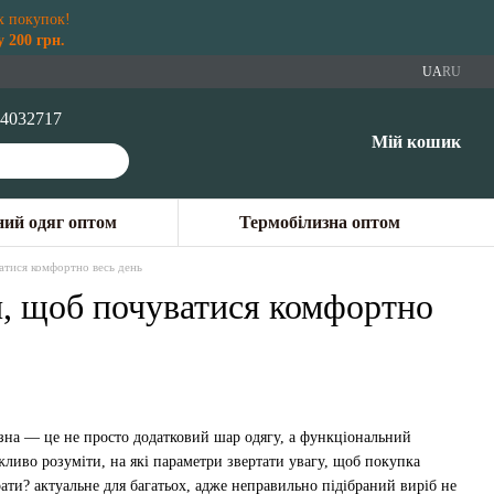
х покупок!
 200 грн.
UA
RU
4032717
Мій кошик
ий одяг оптом
Термобілизна оптом
ватися комфортно весь день
и, щоб почуватися комфортно
изна — це не просто додатковий шар одягу, а функціональний
жливо розуміти, на які параметри звертати увагу, щоб покупка
ати? актуальне для багатьох, адже неправильно підібраний виріб не