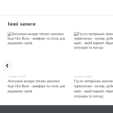
Інші записи
6 лютого 2026
5 лютого 2026
Актуальні кольри теплих жіночих
Гід по матеріалах жіночи
боді Опт Коло - комфорт та стиль для
термолосин - велюр, рубч
щоденних луків
начіс - який варіант обра
ситуацію та погоду