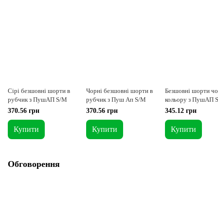
Сірі безшовні шорти в
Чорні безшовні шорти в
Безшовні шорти ч
рубчик з ПушАП S/M
рубчик з Пуш Ап S/M
кольору з ПушАП 
370.56 грн
370.56 грн
345.12 грн
Купити
Купити
Купити
Обговорення