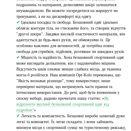
подразнень та натирання, дозволяючи шкірі залишатися
неушкодженою. Ви можете зосередитися на маршруті чи
тренуванні, а не на дискомфорті від одягу.
✔
Ідеальна посадка та свобода. Безшовний одяг ідеально
облягає контури тіла, не стискаючи його, та створює відчуття
"другої шкіри". Завдяки високій еластичності матеріалів, він
адаптується до будь-яких рухів, не обмежуючи їх. Це
особливо важливо для активностей, де потрібна повна
свобода для стрибків, підйомів, розтяжки чи швидких рухів.
✔
Міцність та надійність. Хоча безшовний спортивний одяг
може виглядати делікатним, він є надзвичайно міцним.
Відсутність швів означає менше слабких місць, де тканина
могла б розійтися. Наш компанія Opt-Kolo переконана, що
"Якість визначає різницю", тому використовує лише
перевірені матеріали, що витримують часте прання та
інтенсивне використання. До речі, щоб бути впевненим у
своєму виборі, радимо прочитати нашу статтю: «
Як
відрізнити якісний безшовний спортивний одяг від
підробок?
»
✔
Легкість та компактність. Безшовні вироби зазвичай дуже
легкі та компактні. Їх легко складати, і вони займають
мінімум місця у спортивній сумці чи туристичному рюкзаку,