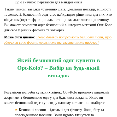
що є значною перевагою для мандрівників.
Таким чином, завдяки усуненню швів, ідеальній посадці, міцності
та легкості, безшовний одяг стає найкращим рішенням для тих, хто
цінує комфорт та функціональність під час активного відпочинку.
Ви можете замовити одяг безшовний в інтернет-магазині Опт-Коло
для себе у різних фасонах та кольорах.
Може бути цікаво:
Якого догляду потребують безшовні топи, щоб
зберегти їхню форму, пружність та еластичність надовго?
Який безшовний одяг купити в
Opt-Kolo? – Вибір на будь-який
випадок
Розуміючи потреби сучасних жінок, Opt-Kolo пропонує широкий
асортимент безшовного одягу для будь-яких завдань. Якщо ви
хочете безшовний одяг купити, у нашому каталозі ви знайдете:
✷
Безшовні лосини – ідеальні для фітнесу, йоги, бігу та
повсякденного носіння. Вони чудово тягнуться та