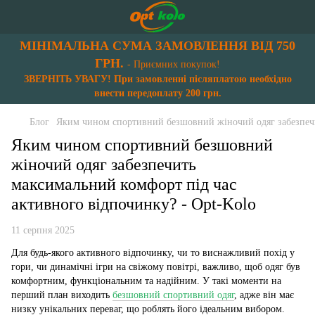
МІНІМАЛЬНА СУМА ЗАМОВЛЕННЯ ВІД 750
ГРН.
- Приємних покупок!
ЗВЕРНІТЬ УВАГУ! При замовленні післяплатою необхідно
внести передоплату 200 грн.
Блог
Яким чином спортивний безшовний жіночий одяг забезпечи
Яким чином спортивний безшовний
жіночий одяг забезпечить
максимальний комфорт під час
активного відпочинку? - Opt-Kolo
11 серпня 2025
Для будь-якого активного відпочинку, чи то виснажливий похід у
гори, чи динамічні ігри на свіжому повітрі, важливо, щоб одяг був
комфортним, функціональним та надійним. У такі моменти на
перший план виходить
безшовний спортивний одяг
, адже він має
низку унікальних переваг, що роблять його ідеальним вибором.