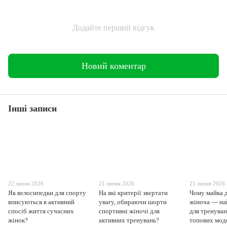
Додайте перший відгук
Новий коментар
Інші записи
22 липня 2026
21 липня 2026
21 липня 2026
Як велосипедки для спорту
На які критерії звертати
Чому майка 
вписуються в активний
увагу, обираючи шорти
жіноча — на
спосіб життя сучасних
спортивні жіночі для
для тренуван
жінок?
активних тренувань?
топових моде