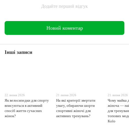
Додайте перший відгук
Новий коментар
Інші записи
22 липня 2026
21 липня 2026
21 липня 2026
Як велосипедки для спорту
На які критерії звертати
Чому майка 
вписуються в активний
увагу, обираючи шорти
жіноча — на
спосіб життя сучасних
спортивні жіночі для
для тренуван
жінок?
активних тренувань?
топових моде
Kolo