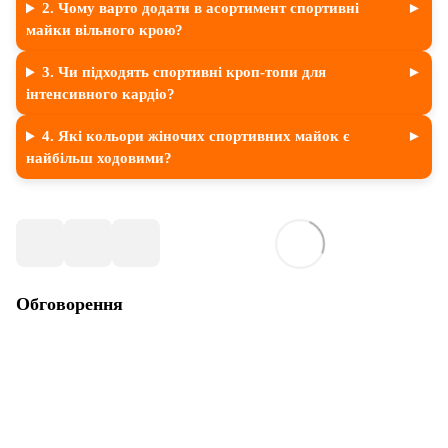
2. Чому варто додати в асортимент спортивні
майки вільного крою?
3. Чи підходять спортивні кроп-топи для
інтенсивного кардіо?
4. Які кольори жіночих спортивних майок є
найбільш ходовими?
Обговорення