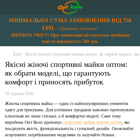
МІНІМАЛЬНА СУМА ЗАМОВЛЕННЯ ВІД 750
ГРН.
- Приємних покупок!
ЗВЕРНІТЬ УВАГУ! При замовленні післяплатою необхідно
внести передоплату 200 грн.
Блог
Якісні жіночі спортивні майки оптом: як обрати моделі, щ
Якісні жіночі спортивні майки оптом:
як обрати моделі, що гарантують
комфорт і приносять прибуток
10 червня 2026
Жіноча спортивна майка — один із найпопулярніших елементів
одягу для тренувань. Для успішних продажів важливо пропонувати
клієнткам не лише стильні, а й комфортні моделі. Саме тому
виробник Опт Коло пропонує
спортивні майки жіночі оптом
, які
поєднують якість, функціональність і сучасний дизайн. Оновлюйте
асортимент затребуваними моделями та залучайте більше