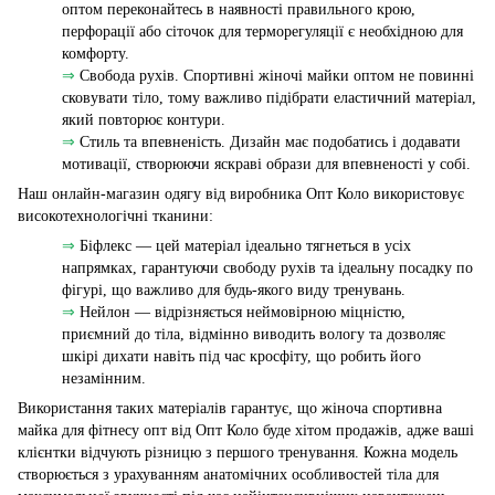
оптом переконайтесь в наявності правильного крою,
перфорації або сіточок для терморегуляції є необхідною для
комфорту.
⇒
Свобода рухів. Спортивні жіночі майки оптом не повинні
сковувати тіло, тому важливо підібрати еластичний матеріал,
який повторює контури.
⇒
Стиль та впевненість. Дизайн має подобатись і додавати
мотивації, створюючи яскраві образи для впевненості у собі.
Наш онлайн-магазин одягу від виробника Опт Коло використовує
високотехнологічні тканини:
⇒
Біфлекс — цей матеріал ідеально тягнеться в усіх
напрямках, гарантуючи свободу рухів та ідеальну посадку по
фігурі, що важливо для будь-якого виду тренувань.
⇒
Нейлон — відрізняється неймовірною міцністю,
приємний до тіла, відмінно виводить вологу та дозволяє
шкірі дихати навіть під час кросфіту, що робить його
незамінним.
Використання таких матеріалів гарантує, що жіноча спортивна
майка для фітнесу опт від Опт Коло буде хітом продажів, адже ваші
клієнтки відчують різницю з першого тренування. Кожна модель
створюється з урахуванням анатомічних особливостей тіла для