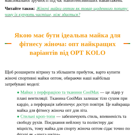
максимальної зручності під час найінтенсивніших навантажень.
Читайте також:
Жіночі майки оптом як товар щоденного попиту:
чому їх купують частіше, ніж здається?
Якою має бути ідеальна майка для
фітнесу жіноча: опт найкращих
варіантів від OPT KOLO
Щоб розширити вітрину та збільшити прибуток, варто купити
жіночі спортивні майки оптом, обираючи наші найбільш
затребувані моделі:
●
Майки з перфорацією та тканини CoolMax
— це лідер у
плані вентиляції. Тканина CoolMax залишає тіло сухим при
кардіо, а перфорація забезпечує доступ повітря. Це найкраща
майка для фітнесу жіноча опт для літа.
●
Стильні кроп-топи
— забезпечують стиль, впевненість та
свободу рухів. Поєднання нейлону та поліестеру дає
міцність, тому майка для спорту жіноча оптом сідає точно по
фігурі як «друга шкіра».