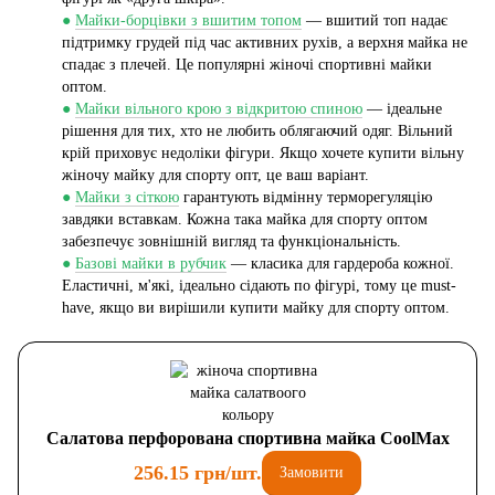
●
Майки-борцівки з вшитим топом
— вшитий топ надає
підтримку грудей під час активних рухів, а верхня майка не
спадає з плечей. Це популярні жіночі спортивні майки
оптом.
●
Майки вільного крою з відкритою спиною
— ідеальне
рішення для тих, хто не любить облягаючий одяг. Вільний
крій приховує недоліки фігури. Якщо хочете купити вільну
жіночу майку для спорту опт, це ваш варіант.
●
Майки з сіткою
гарантують відмінну терморегуляцію
завдяки вставкам. Кожна така майка для спорту оптом
забезпечує зовнішній вигляд та функціональність.
●
Базові майки в рубчик
— класика для гардероба кожної.
Еластичні, м'які, ідеально сідають по фігурі, тому це must-
have, якщо ви вирішили купити майку для спорту оптом.
Салатова перфорована спортивна майка CoolMax
256.15 грн/шт.
Замовити