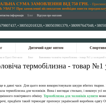
АЛЬНА СУМА ЗАМОВЛЕННЯ ВІД 750 ГРН.
- Приємни
 УВАГУ! При замовленні післяплатою необхідно внести передоплату
онтактна інформація
Блог
Відгуки про магазин
679807437,
+380502018320,
+380503901379,
+380997647048,
+38050
яг
Дитячий одяг оптом
Спортивн
ка в Одесі Опт-коло
Блог
Бавовняна чоловіча термобілизна - товар №1 у холодний 
ловіча термобілизна - товар №1 
е в давні часи. Для цього вони використовували шкури вбитих тварин. Н
а термобілизна для чоловіків. Вона і виглядає стильно, і виконує усі 
ідмінного повітряного обміну.
Термобілизна для чоловіків купити
можна
 речі, придбати такий термоодяг пропонує український виробник одягу О