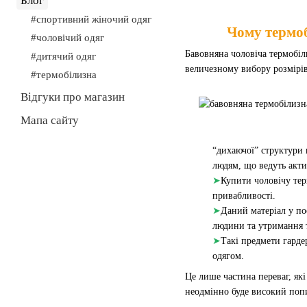
Блог
#спортивний жіночий одяг
Чому термоб
#чоловічий одяг
Бавовняна чоловіча термобіл
#дитячий одяг
величезному вибору розмірів 
#термобілизна
Відгуки про магазин
Мапа сайту
“дихаючої” структури 
людям, що ведуть акти
➤
Купити чоловічу тер
привабливості.
➤
Даний матеріал у по
людини та утримання т
➤
Такі предмети гарде
одягом.
Це лише частина переваг, як
неодмінно буде високий поп