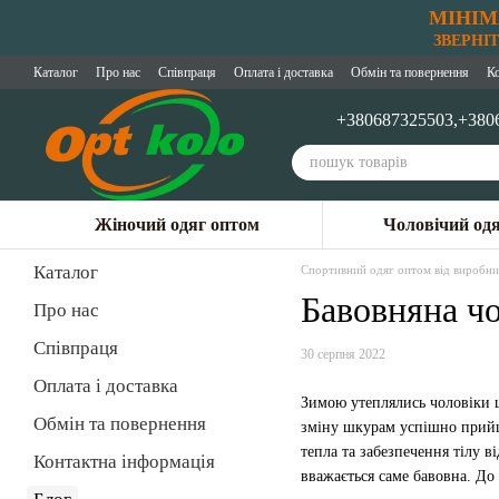
МІНІМ
Перейти до основного контенту
ЗВЕРНІТЬ
Каталог
Про нас
Співпраця
Оплата і доставка
Обмін та повернення
К
+380687325503,
+380
Жіночий одяг оптом
Чоловічий од
Каталог
Спортивний одяг оптом від виробни
Бавовняна чо
Про нас
Співпраця
30 серпня 2022
Оплата і доставка
Зимою утеплялись чоловіки щ
Обмін та повернення
зміну шкурам успішно прийшл
тепла та забезпечення тілу в
Контактна інформація
вважається саме бавовна. До