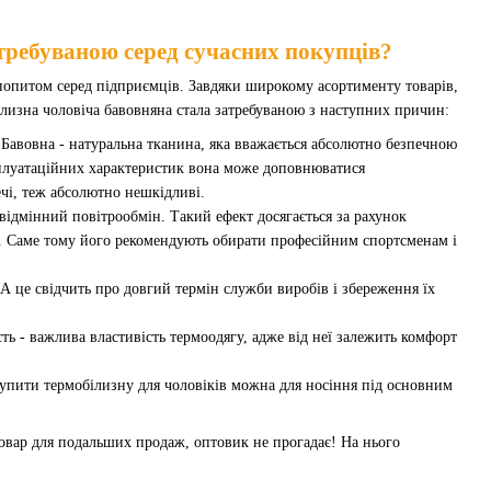
требуваною серед сучасних покупців?
м попитом серед підприємців. Завдяки широкому асортименту товарів,
білизна чоловіча бавовняна стала затребуваною з наступних причин:
. Бавовна - натуральна тканина, яка вважається абсолютно безпечною
сплуатаційних характеристик вона може доповнюватися
чі, теж абсолютно нешкідливі.
відмінний повітрообмін. Такий ефект досягається за рахунок
но. Саме тому його рекомендують обирати професійним спортсменам і
 А це свідчить про довгий термін служби виробів і збереження їх
сть - важлива властивість термоодягу, адже від неї залежить комфорт
 купити термобілизну для чоловіків можна для носіння під основним
товар для подальших продаж, оптовик не прогадає! На нього