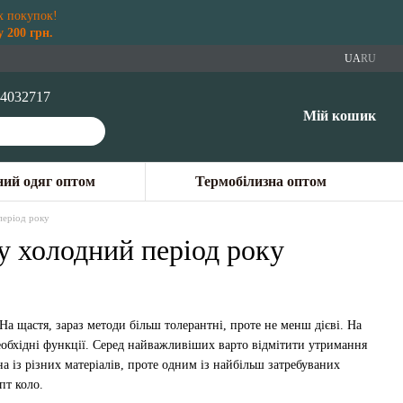
х покупок!
 200 грн.
UA
RU
4032717
Мій кошик
ий одяг оптом
Термобілизна оптом
період року
у холодний період року
а щастя, зараз методи більш толерантні, проте не менш дієві. На
необхідні функції. Серед найважливіших варто відмітити утримання
 із різних матеріалів, проте одним із найбільш затребуваних
пт коло.