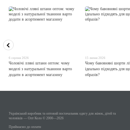
6 серпня 2026
15 липня 2026
Чоловічі лляні штани оптом: чому
Чому бавовняні шорти лі
моделі з натуральної тканини варто
ідеально підходять для 
додати в асортимент магазину
образів?
Український виробник та оптовий постачальник одягу для жінок, дітей та
чоловіків — Опт Коло © 2000—2026
Приймаємо до оплати