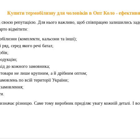
Купити термобілизну для чоловіків в Опт Коло - ефектив
а своєю репутацією. Для нього важливо, щоб співпрацею залишились задо
арто відмітити:
обілизни (комплекти, кальсони та інші);
яд, серед якого речі батал;
обів;
родукцію;
хід до кожного замовника;
товари не лише крупним, а й дрібним оптом;
амовлень по всій території України;
 замовлення;
ти.
визначає різницю. Саме тому виробник приділяє увагу кожній деталі. І в