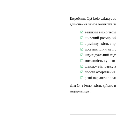
Виробник Opt kolo слідкує з
здійснення замовлення тут в
☑
великий вибір терм
☑
широкий розмірний р
☑
відмінну якість вир
☑
доступні ціни на п
☑
індивідуальний під
☑
можливість купити 
☑
швидку відправку з
☑
просте оформлення
☑
різні варіанти опла
Для Опт Коло якість дійсно 
підприємців!