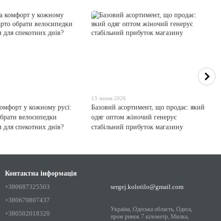
13 липня 2026
комфорт у кожному русі:
Базовий асортимент, що продає: який
обрати велосипедки
одяг оптом жіночий генерує
м для спекотних днів?
стабільний прибуток магазину
Контактна інформація
+380687325503
sergej.kolotilo@gmail.com
+380679807437
Україна, Одеська область, Одеса,
+380502018320
пром ринок 7 кілометр, Милка,