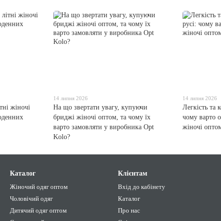
14 липня 2026
14 липня 2026
тні жіночі
На що звертати увагу, купуючи
Легкість та 
щоденних
бриджі жіночі оптом, та чому їх
чому варто 
варто замовляти у виробника Opt
жіночі опто
Kolo?
Каталог
Клієнтам
Жіночий одяг оптом
Вхід до кабінету
Чоловічий одяг
Каталог
Дитячий одяг оптом
Про нас