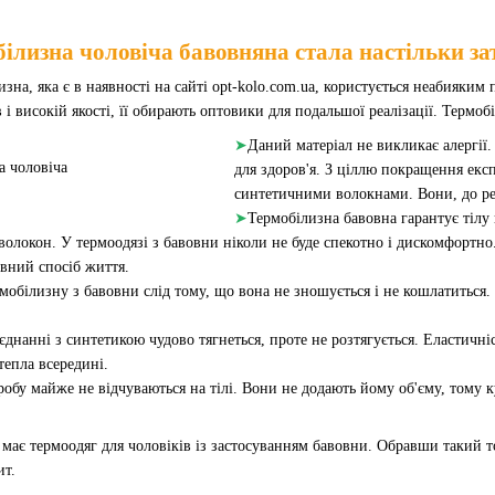
ілизна чоловіча бавовняна стала настільки за
изна, яка є в наявності на сайті opt-kolo.com.ua, користується неабияки
і високій якості, її обирають оптовики для подальшої реалізації. Термо
➤
Даний матеріал не викликає алергії
для здоров'я. З ціллю покращення ек
синтетичними волокнами. Вони, до ре
➤
Термобілизна бавовна гарантує тілу 
волокон. У термоодязі з бавовни ніколи не буде спекотно і дискомфорт
вний спосіб життя.
мобілизну з бавовни слід тому, що вона не зношується і не кошлатиться.
єднанні з синтетикою чудово тягнеться, проте не розтягується. Еластичні
епла всередині.
робу майже не відчуваються на тілі. Вони не додають йому об'єму, тому
і має термоодяг для чоловіків із застосуванням бавовни. Обравши такий 
ит.