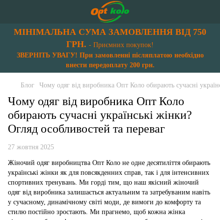
МІНІМАЛЬНА СУМА ЗАМОВЛЕННЯ ВІД 750
ГРН.
- Приємних покупок!
ЗВЕРНІТЬ УВАГУ! При замовленні післяплатою необхідно
внести передоплату 200 грн.
Блог
Чому одяг від виробника Опт Коло обирають сучасні україн
Чому одяг від виробника Опт Коло
обирають сучасні українські жінки?
Огляд особливостей та переваг
27 жовтня 2025
Жіночий одяг виробництва Опт Коло не одне десятиліття обирають
українські жінки як для повсякденних справ, так і для інтенсивних
спортивних тренувань. Ми горді тим, що наш якісний жіночий
одяг від виробника залишається актуальним та затребуваним навіть
у сучасному, динамічному світі моди, де вимоги до комфорту та
стилю постійно зростають. Ми прагнемо, щоб кожна жінка