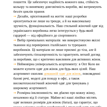
пошиття. Це забезпечує надійність кожного шва, стійкість
кольору та виняткову довговічність виробів, які витримують
безліч циклів прання.
⇒
Дизайн, орієнтований на життя: наші розробки
орієнтуються не лише на тренди, а й на максимальну
зручність, функціональність. Наш стильний жіночий одяг від
українського виробника легко інтегрується у будь-який
гардероб — від офіційного до спортивного.
⇒
Вибір преміальних матеріалів: ми використовуємо якісні
тканини від перевірених італійських та турецьких
виробників. Ці матеріали не лише приємні до тіла, але й
забезпечують гіпоалергенність та гарантують легкий догляд
за виробами, що є критично важливим для активних жінок.
⇒
Неймовірна універсальність асортименту: в Опт Коло ви
можете купити одяг для жінок для будь-яких цілей. Наш
асортимент охоплює
домашній одяг для жінок
, повсякденні
базові речі, моделі для походу в офіс, а також
високотехнологічний жіночий одяг для тренувань у
широкому асортименті.
⇒
Розмірна інклюзивність: ми дбаємо про кожну жінку,
незалежно від її статури. Майже всі наші лінійки містять
одяг великих розмірів для жінок (батал), що гарантує, що