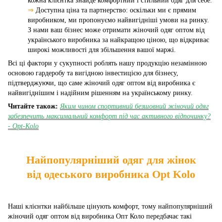
кожна клієнтка знайде комфортний і стильний одяг для себе.
⇒
Доступна ціна та партнерство: оскільки ми є прямим
виробником, ми пропонуємо найвигідніші умови на ринку.
З нами ваш бізнес може отримати жіночий одяг оптом від
українського виробника за найкращою ціною, що відкриває
широкі можливості для збільшення вашої маржі.
Всі ці фактори у сукупності роблять нашу продукцію незамінною
основою гардеробу та вигідною інвестицією для бізнесу,
підтверджуючи, що саме жіночий одяг оптом від виробника є
найвигіднішим і надійним рішенням на українському ринку.
Читайте також:
Яким чином спортивний безшовний жіночий одяг
забезпечить максимальний комфорт під час активного відпочинку?
- Opt-Kolo
Найпопулярніший одяг для жінок
від одеського виробника Opt Kolo
Наші клієнтки найбільше цінують комфорт, тому найпопулярніший
жіночий одяг оптом від виробника Опт Коло передбачає такі