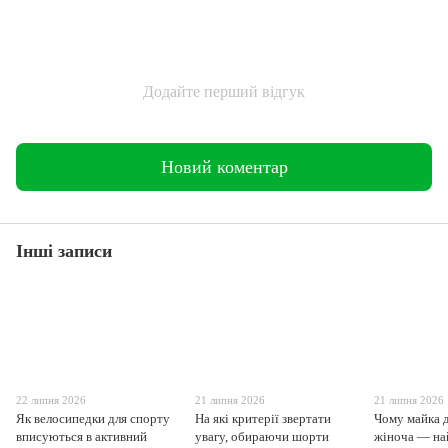
Додайте перший відгук
Новий коментар
Інші записи
22 липня 2026
21 липня 2026
21 липня 2026
Як велосипедки для спорту
На які критерії звертати
Чому майка 
вписуються в активний
увагу, обираючи шорти
жіноча — на