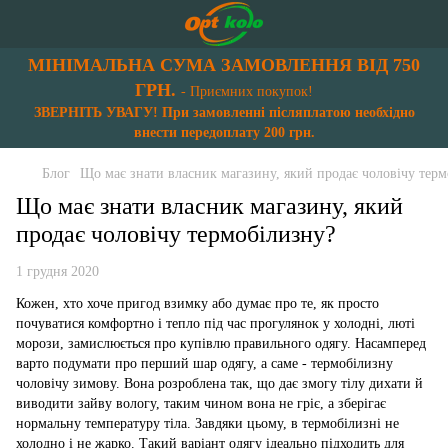
МІНІМАЛЬНА СУМА ЗАМОВЛЕННЯ ВІД 750
ГРН.
- Приємних покупок!
ЗВЕРНІТЬ УВАГУ! При замовленні післяплатою необхідно
внести передоплату 200 грн.
Блог
Що має знати власник магазину, який продає чоловічу терм
Що має знати власник магазину, який
продає чоловічу термобілизну?
1 грудня 2020
Кожен, хто хоче пригод взимку або думає про те, як просто
почуватися комфортно і тепло під час прогулянок у холодні, люті
морози, замислюється про купівлю правильного одягу. Насамперед
варто подумати про перший шар одягу, а саме - термобілизну
чоловічу зимову. Вона розроблена так, що дає змогу тілу дихати й
виводити зайву вологу, таким чином вона не гріє, а зберігає
нормальну температуру тіла. Завдяки цьому, в термобілизні не
холодно і не жарко. Такий варіант одягу ідеально підходить для