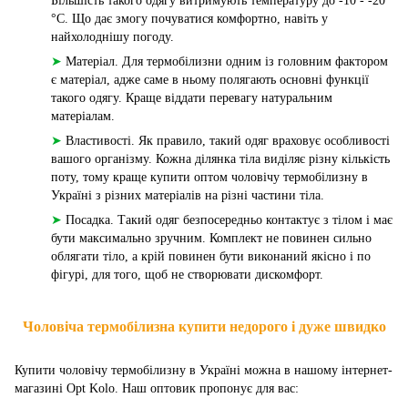
Більшість такого одягу витримують температуру до -10 - -20
°C. Що дає змогу почуватися комфортно, навіть у
найхолоднішу погоду.
➤
Матеріал. Для термобілизни одним із головним фактором
є матеріал, адже саме в ньому полягають основні функції
такого одягу. Краще віддати перевагу натуральним
матеріалам.
➤
Властивості. Як правило, такий одяг враховує особливості
вашого організму. Кожна ділянка тіла виділяє різну кількість
поту, тому краще купити оптом чоловічу термобілизну в
Україні з різних матеріалів на різні частини тіла.
➤
Посадка. Такий одяг безпосередньо контактує з тілом і має
бути максимально зручним. Комплект не повинен сильно
облягати тіло, а крій повинен бути виконаний якісно і по
фігурі, для того, щоб не створювати дискомфорт.
Чоловіча термобілизна купити недорого і дуже швидко
Купити чоловічу термобілизну в Україні можна в нашому інтернет-
магазині Opt Kolo. Наш оптовик пропонує для вас: