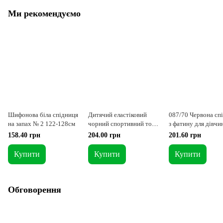
Ми рекомендуємо
Шифонова біла спідниця
Дитячий еластіковий
087/70 Червона сп
на запах № 2 122-128см
чорний спортивний топ 1
з фатину для дівчи
= 104-110
116-122 см
158.40 грн
204.00 грн
201.60 грн
Купити
Купити
Купити
Обговорення