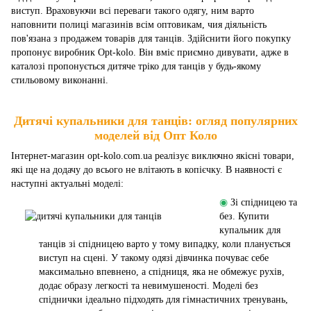
виступ. Враховуючи всі переваги такого одягу, ним варто
наповнити полиці магазинів всім оптовикам, чия діяльність
пов'язана з продажем товарів для танців. Здійснити його покупку
пропонує виробник Opt-kolo. Він вміє приємно дивувати, адже в
каталозі пропонується дитяче тріко для танців у будь-якому
стильовому виконанні.
Дитячі купальники для танців: огляд популярних
моделей від Опт Коло
Інтернет-магазин opt-kolo.com.ua реалізує виключно якісні товари,
які ще на додачу до всього не влітають в копієчку. В наявності є
наступні актуальні моделі:
◉
Зі спідницею та
без. Купити
купальник для
танців зі спідницею варто у тому випадку, коли планується
виступ на сцені. У такому одязі дівчинка почуває себе
максимально впевнено, а спідниця, яка не обмежує рухів,
додає образу легкості та невимушеності. Моделі без
спіднички ідеально підходять для гімнастичних тренувань,