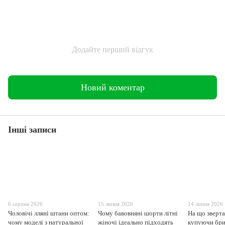
Додайте перший відгук
Новий коментар
Інші записи
6 серпня 2026
15 липня 2026
14 липня 2026
Чоловічі лляні штани оптом:
Чому бавовняні шорти літні
На що зверта
чому моделі з натуральної
жіночі ідеально підходять
купуючи бри