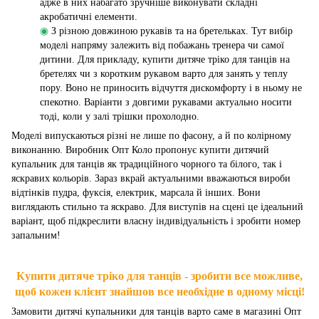
адже в них набагато зручніше виконувати складні
акробатичні елементи.
◉
З різною довжиною рукавів та на бретельках. Тут вибір
моделі напряму залежить від побажань тренера чи самої
дитини. Для прикладу, купити дитяче тріко для танців на
бретелях чи з коротким рукавом варто для занять у теплу
пору. Воно не приносить відчуття дискомфорту і в ньому не
спекотно. Варіанти з довгими рукавами актуально носити
тоді, коли у залі трішки прохолодно.
Моделі випускаються різні не лише по фасону, а й по колірному
виконанню. Виробник Опт Коло пропонує купити дитячий
купальник для танців як традиційного чорного та білого, так і
яскравих кольорів. Зараз вкрай актуальними вважаються вироби
відтінків пудра, фуксія, електрик, марсала й інших. Вони
виглядають стильно та яскраво. Для виступів на сцені це ідеальний
варіант, щоб підкреслити власну індивідуальність і зробити номер
запальним!
Купити дитяче тріко для танців - зробити все можливе,
щоб кожен клієнт знайшов все необхідне в одному місці!
Замовити дитячі купальники для танців варто саме в магазині Опт