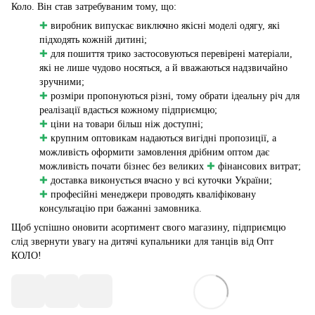
Коло. Він став затребуваним тому, що:
✚
виробник випускає виключно якісні моделі одягу, які
підходять кожній дитині;
✚
для пошиття трико застосовуються перевірені матеріали,
які не лише чудово носяться, а й вважаються надзвичайно
зручними;
✚
розміри пропонуються різні, тому обрати ідеальну річ для
реалізації вдасться кожному підприємцю;
✚
ціни на товари більш ніж доступні;
✚
крупним оптовикам надаються вигідні пропозиції, а
можливість оформити замовлення дрібним оптом дає
можливість почати бізнес без великих
✚
фінансових витрат;
✚
доставка виконується вчасно у всі куточки України;
✚
професійні менеджери проводять кваліфіковану
консультацію при бажанні замовника.
Щоб успішно оновити асортимент свого магазину, підприємцю
слід звернути увагу на дитячі купальники для танців від Опт
КОЛО!