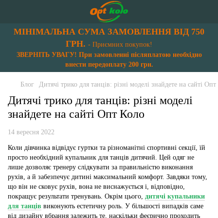
МІНІМАЛЬНА СУМА ЗАМОВЛЕННЯ ВІД 750
ГРН.
- Приємних покупок!
ЗВЕРНІТЬ УВАГУ! При замовленні післяплатою необхідно
внести передоплату 200 грн.
Блог
Дитячі трико для танців: різні моделі знайдете на сайті Опт
Дитячі трико для танців: різні моделі
знайдете на сайті Опт Коло
14 вересня 2022
Коли дівчинка відвідує гуртки та різноманітні спортивні секції, їй
просто необхідний купальник для танців дитячий. Цей одяг не
лише дозволяє тренеру слідкувати за правильністю виконання
рухів, а й забезпечує дитині максимальний комфорт. Завдяки тому,
що він не сковує рухів, вона не виснажується і, відповідно,
покращує результати тренувань. Окрім цього,
дитячі купальники
для танців
виконують естетичну роль. У більшості випадків саме
від дизайну вбрання залежить те, наскільки феєрично проходить