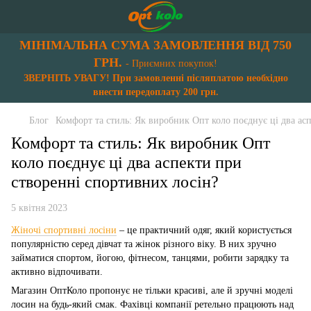
МІНІМАЛЬНА СУМА ЗАМОВЛЕННЯ ВІД 750
ГРН.
- Приємних покупок!
ЗВЕРНІТЬ УВАГУ! При замовленні післяплатою необхідно
внести передоплату 200 грн.
Блог
Комфорт та стиль: Як виробник Опт коло поєднує ці два ас
Комфорт та стиль: Як виробник Опт
коло поєднує ці два аспекти при
створенні спортивних лосін?
5 квітня 2023
Жіночі спортивні лосіни
– це практичний одяг, який користується
популярністю серед дівчат та жінок різного віку. В них зручно
займатися спортом, йогою, фітнесом, танцями, робити зарядку та
активно відпочивати.
Магазин ОптКоло пропонує не тільки красиві, але й зручні моделі
лосин на будь-який смак. Фахівці компанії ретельно працюють над