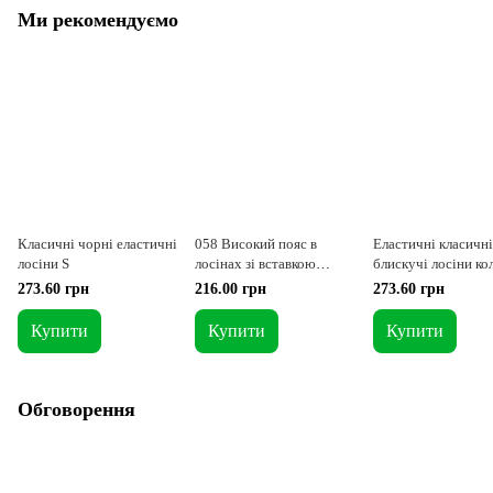
Ми рекомендуємо
Класичні чорні еластичні
058 Високий пояс в
Еластичні класичні
лосіни S
лосінах зі вставкою
блискучі лосіни ко
кольору фрез S
фуксія S
273.60 грн
216.00 грн
273.60 грн
Купити
Купити
Купити
Обговорення