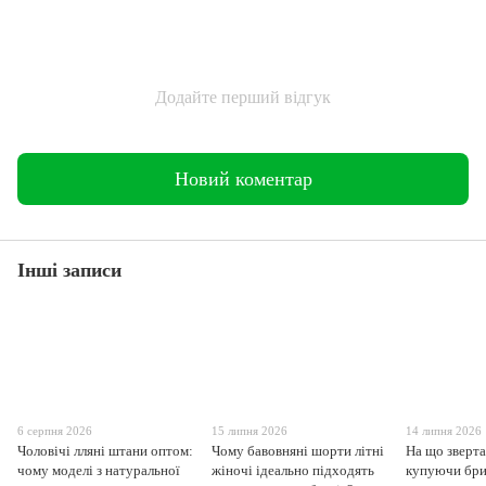
Додайте перший відгук
Новий коментар
Інші записи
6 серпня 2026
15 липня 2026
14 липня 2026
Чоловічі лляні штани оптом:
Чому бавовняні шорти літні
На що зверта
чому моделі з натуральної
жіночі ідеально підходять
купуючи бри