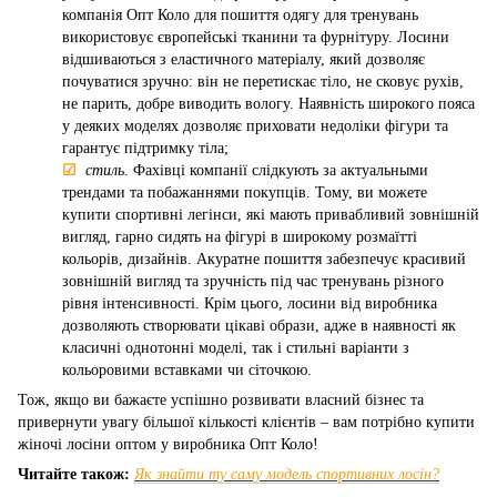
компанія Опт Коло для пошиття одягу для тренувань
використовує європейські тканини та фурнітуру. Лосини
відшиваються з еластичного матеріалу, який дозволяє
почуватися зручно: він не перетискає тіло, не сковує рухів,
не парить, добре виводить вологу. Наявність широкого пояса
у деяких моделях дозволяє приховати недоліки фігури та
гарантує підтримку тіла;
☑
стиль
. Фахівці компанії слідкують за актуальными
трендами та побажаннями покупців. Тому, ви можете
купити спортивні легінси, які мають привабливий зовнішній
вигляд, гарно сидять на фігурі в широкому розмаїтті
кольорів, дизайнів. Акуратне пошиття забезпечує красивий
зовнішній вигляд та зручність під час тренувань різного
рівня інтенсивності. Крім цього, лосини від виробника
дозволяють створювати цікаві образи, адже в наявності як
класичні однотонні моделі, так і стильні варіанти з
кольоровими вставками чи сіточкою.
Тож, якщо ви бажаєте успішно розвивати власний бізнес та
привернути увагу більшої кількості клієнтів – вам потрібно купити
жіночі лосіни оптом у виробника Опт Коло!
Читайте також:
Як знайти ту саму модель спортивних лосін?