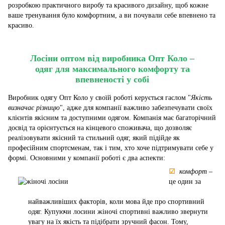
розробкою практичного виробу та красивого дизайну, щоб кожне
ваше тренування було комфортним, а ви почували себе впевнено та
красиво.
Лосіни оптом від виробника Опт Коло –
одяг для максимального комфорту та
впевненості у собі
Виробник одягу Опт Коло у своїй роботі керується гаслом "
Якість
визначає різницю
", адже для компанії важливо забезпечувати своїх
клієнтів якісним та доступними одягом. Компанія має багаторічний
досвід та орієнтується на кінцевого споживача, що дозволяє
реалізовувати якісний та стильний одяг, який підійде як
професійним спортсменам, так і тим, хто хоче підтримувати себе у
формі. Основними у компанії роботі є два аспекти:
☑
комфорт
–
це один за
найважливіших факторів, коли мова йде про спортивний
одяг. Купуючи лосини жіночі спортивні важливо звернути
увагу на їх якість та підібрати зручний фасон. Тому,