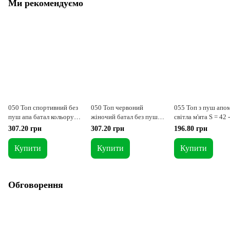
Ми рекомендуємо
050 Топ спортивний без
050 Топ червоний
055 Топ з пуш апо
пуш апа батал кольору
жіночий батал без пуш
світла м'ята S = 42 
електрик 2XL = 50-52p
апа 2XL = 50-52p
307.20 грн
307.20 грн
196.80 грн
Купити
Купити
Купити
Обговорення