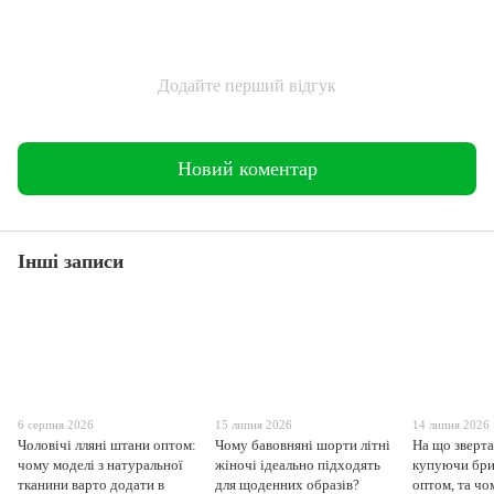
Додайте перший відгук
Новий коментар
Інші записи
6 серпня 2026
15 липня 2026
14 липня 2026
Чоловічі лляні штани оптом:
Чому бавовняні шорти літні
На що зверта
чому моделі з натуральної
жіночі ідеально підходять
купуючи бри
тканини варто додати в
для щоденних образів?
оптом, та чо