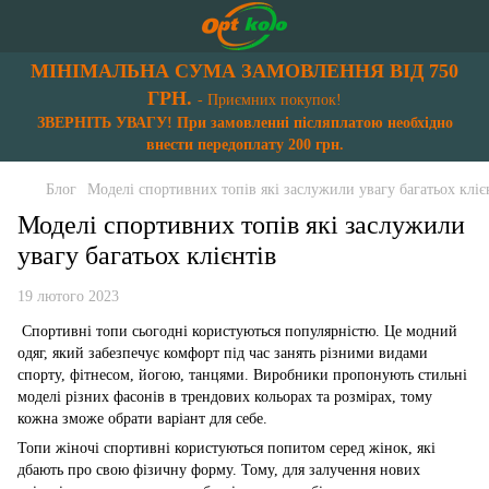
МІНІМАЛЬНА СУМА ЗАМОВЛЕННЯ ВІД 750
ГРН.
- Приємних покупок!
ЗВЕРНІТЬ УВАГУ! При замовленні післяплатою необхідно
внести передоплату 200 грн.
Блог
Моделі спортивних топів які заслужили увагу багатьох кліє
Моделі спортивних топів які заслужили
увагу багатьох клієнтів
19 лютого 2023
Спортивні топи сьогодні користуються популярністю. Це модний
одяг, який забезпечує комфорт під час занять різними видами
спорту, фітнесом, йогою, танцями. Виробники пропонують стильні
моделі різних фасонів в трендових кольорах та розмірах, тому
кожна зможе обрати варіант для себе.
Топи жіночі спортивні користуються попитом серед жінок, які
дбають про свою фізичну форму. Тому, для залучення нових