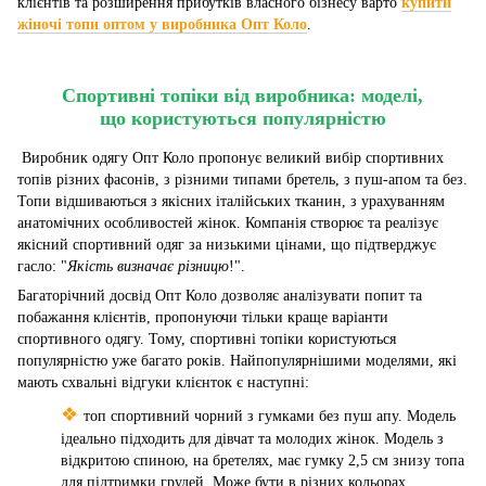
клієнтів та розширення прибутків власного бізнесу варто
купити
жіночі топи оптом у виробника Опт Коло
.
Спортивні топіки від виробника: моделі,
що користуються популярністю
Виробник одягу Опт Коло пропонує великий вибір спортивних
топів різних фасонів, з різними типами бретель, з пуш-апом та без.
Топи відшиваються з якісних італійських тканин, з урахуванням
анатомічних особливостей жінок. Компанія створює та реалізує
якісний спортивний одяг за низькими цінами, що підтверджує
гасло: "
Якість визначає різницю
!".
Багаторічний досвід Опт Коло дозволяє аналізувати попит та
побажання клієнтів, пропонуючи тільки краще варіанти
спортивного одягу. Тому, спортивні топіки користуються
популярністю уже багато років. Найпопулярнішими моделями, які
мають схвальні відгуки клієнток є наступні:
❖
топ спортивний чорний з гумками без пуш апу. Модель
ідеально підходить для дівчат та молодих жінок. Модель з
відкритою спиною, на бретелях, має гумку 2,5 см знизу топа
для підтримки грудей. Може бути в різних кольорах.