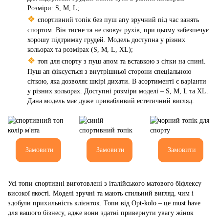
Розміри: S, M, L;
❖
спортивний топік без пуш апу зручний під час занять
спортом. Він тисне та не сковує рухів, при цьому забезпечує
хорошу підтримку грудей. Модель доступна у різних
кольорах та розмірах (S, M, L, XL);
❖
топ для спорту з пуш апом та вставкою з сітки на спині.
Пуш ап фіксується з внутрішньої сторони спеціальною
сіткою, яка дозволяє шкірі дихати. В асортименті є варіанти
у різних кольорах. Доступні розміри моделі – S, M, L та XL.
Дана модель має дуже привабливий естетичний вигляд.
Замовити
Замовити
Замовити
Усі топи спортивні виготовлені з італійського матового біфлексу
високої якості. Моделі зручні та мають стильний вигляд, чим і
здобули прихильність клієнток. Топи від Opt-kolo – це must have
для вашого бізнесу, адже вони здатні привернути увагу жінок