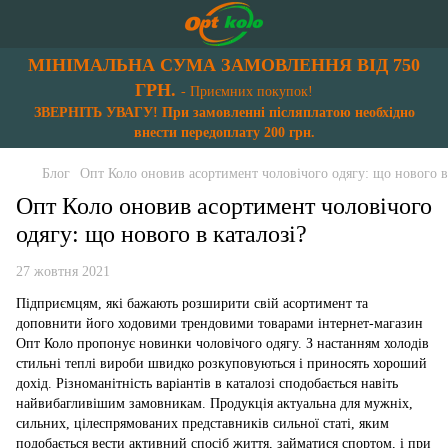
МІНІМАЛЬНА СУМА ЗАМОВЛЕННЯ ВІД 750
ГРН.
- Приємних покупок!
ЗВЕРНІТЬ УВАГУ! При замовленні післяплатою необхідно
внести передоплату 200 грн.
Блог
Опт Коло оновив асортимент чоловічого одягу: що нового в
Опт Коло оновив асортимент чоловічого
одягу: що нового в каталозі?
27 жовтня 2021
Підприємцям, які бажають розширити свій асортимент та
доповнити його ходовими трендовими товарами інтернет-магазин
Опт Коло пропонує новинки чоловічого одягу. З настанням холодів
стильні теплі вироби швидко розкуповуються і приносять хороший
дохід. Різноманітність варіантів в каталозі сподобається навіть
найвибагливішим замовникам. Продукція актуальна для мужніх,
сильних, цілеспрямованих представників сильної статі, яким
подобається вести активний спосіб життя, займатися спортом, і при