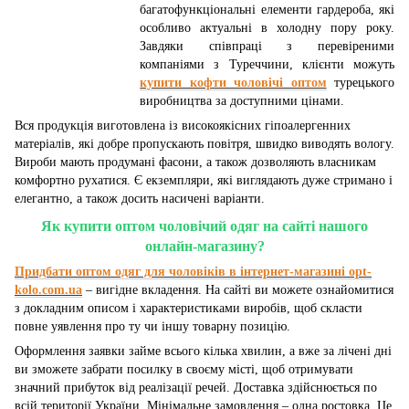
багатофункціональні елементи гардероба, які
особливо актуальні в холодну пору року.
Завдяки співпраці з перевіреними
компаніями з Туреччини, клієнти можуть
купити кофти чоловічі оптом
турецького
виробництва за доступними цінами.
Вся продукція виготовлена із високоякісних гіпоалергенних
матеріалів, які добре пропускають повітря, швидко виводять вологу.
Вироби мають продумані фасони, а також дозволяють власникам
комфортно рухатися. Є екземпляри, які виглядають дуже стримано і
елегантно, а також досить насичені варіанти.
Як купити оптом чоловічий одяг на сайті нашого
онлайн-магазину?
Придбати оптом одяг для чоловіків в інтернет-магазині opt-
kolo.com.ua
– вигідне вкладення. На сайті ви можете ознайомитися
з докладним описом і характеристиками виробів, щоб скласти
повне уявлення про ту чи іншу товарну позицію.
Оформлення заявки займе всього кілька хвилин, а вже за лічені дні
ви зможете забрати посилку в своєму місті, щоб отримувати
значний прибуток від реалізації речей. Доставка здійснюється по
всій території України. Мінімальне замовлення – одна ростовка. Це