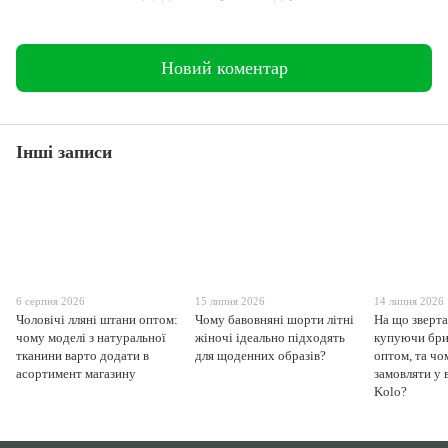
Новий коментар
Інші записи
6 серпня 2026
15 липня 2026
14 липня 2026
Чоловічі лляні штани оптом:
Чому бавовняні шорти літні
На що зверта
чому моделі з натуральної
жіночі ідеально підходять
купуючи бри
тканини варто додати в
для щоденних образів?
оптом, та чо
асортимент магазину
замовляти у 
Kolo?