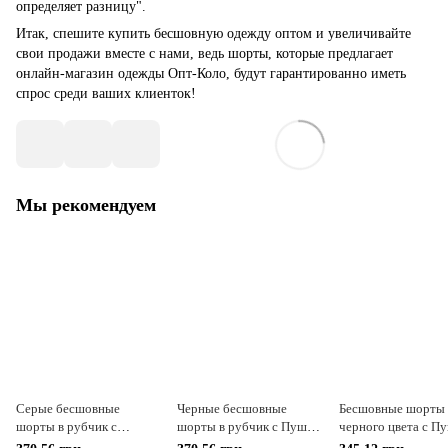
определяет разницу".
Итак, спешите купить бесшовную одежду оптом и увеличивайте
свои продажи вместе с нами, ведь шорты, которые предлагает
онлайн-магазин одежды Опт-Коло, будут гарантированно иметь
спрос среди ваших клиенток!
Мы рекомендуем
Серые бесшовные
Черные бесшовные
Бесшовные шорты
шорты в рубчик с
шорты в рубчик с Пуш
черного цвета с П
ПушАп S/M
Ап S/M
S/M