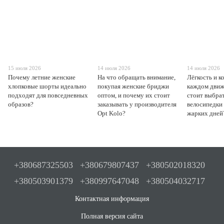
15 июля 2026
14 июля 2026
14 июля 2026
Почему летние женские
На что обращать внимание,
Лёгкость и к
хлопковые шорты идеально
покупая женские бриджи
каждом движ
подходят для повседневных
оптом, и почему их стоит
стоит выбра
образов?
заказывать у производителя
велосипедки
Opt Kolo?
жарких дней
+380687325503
+380679807437
+380502018320
+380503901379
+380997647048
+380504032717
Контактная информация
Полная версия сайта