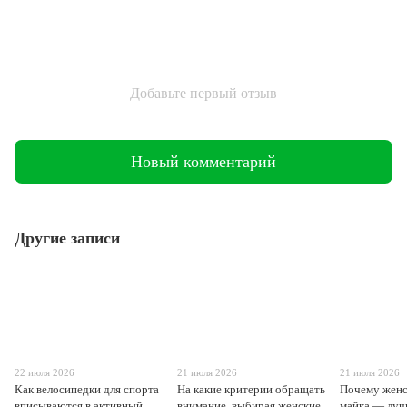
Добавьте первый отзыв
Новый комментарий
Другие записи
22 июля 2026
21 июля 2026
21 июля 2026
Как велосипедки для спорта
На какие критерии обращать
Почему женс
вписываются в активный
внимание, выбирая женские
майка — луч