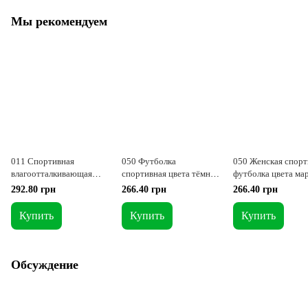
Мы рекомендуем
011 Спортивная
050 Футболка
050 Женская спорт
влагоотталкивающая
спортивная цвета тёмная
футболка цвета мар
серая женская футболка
мята S = 42-44 p
= 42-44 p
292.80 грн
266.40 грн
266.40 грн
Cool Max S
Купить
Купить
Купить
Обсуждение