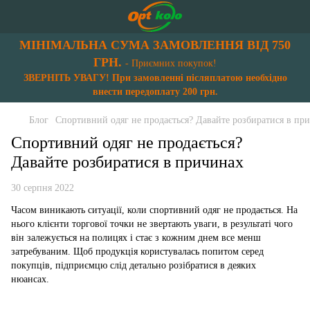
МІНІМАЛЬНА СУМА ЗАМОВЛЕННЯ ВІД 750
ГРН.
- Приємних покупок!
ЗВЕРНІТЬ УВАГУ! При замовленні післяплатою необхідно
внести передоплату 200 грн.
Блог
Спортивний одяг не продається? Давайте розбиратися в пр
Спортивний одяг не продається?
Давайте розбиратися в причинах
30 серпня 2022
Часом виникають ситуації, коли спортивний одяг не продається. На
нього клієнти торгової точки не звертають уваги, в результаті чого
він залежується на полицях і стає з кожним днем все менш
затребуваним. Щоб продукція користувалась попитом серед
покупців, підприємцю слід детально розібратися в деяких
нюансах.