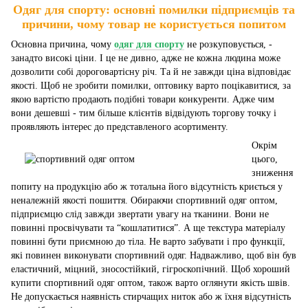
Одяг для спорту: основні помилки підприємців та
причини, чому товар не користується попитом
Основна причина, чому
одяг для спорту
не розкуповується, -
занадто високі ціни. І це не дивно, адже не кожна людина може
дозволити собі дороговартісну річ. Та й не завжди ціна відповідає
якості. Щоб не зробити помилки, оптовику варто поцікавитися, за
якою вартістю продають подібні товари конкуренти. Адже чим
вони дешевші - тим більше клієнтів відвідують торгову точку і
проявляють інтерес до представленого асортименту.
Окрім
цього,
зниження
попиту на продукцію або ж тотальна його відсутність криється у
неналежній якості пошиття. Обираючи спортивний одяг оптом,
підприємцю слід завжди звертати увагу на тканини. Вони не
повинні просвічувати та “кошлатитися”. А ще текстура матеріалу
повинні бути приємною до тіла. Не варто забувати і про функції,
які повинен виконувати спортивний одяг. Надважливо, щоб він був
еластичний, міцний, зносостійкий, гігроскопічний. Щоб хороший
купити спортивний одяг оптом, також варто оглянути якість швів.
Не допускається наявність стирчащих ниток або ж їхня відсутність