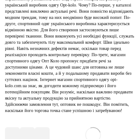
український виробник одягу Opt-kolo. Чому? По-перше, у каталозі
представлені виключно актуальні речі. Вони повністю відповідають
модним трендам, тому на них неодмінно буде високий попит. По-
друге, спортивний одяг українського виробника характеризується
відмінною якістю. Для його створення застосовуються лише
перевірені тканини. Вони виконують усі необхідні функції, служать
довго та забезпечують тілу максимальний комфорт. Шви ідеально
рівні. Навіть незначних дефектів немає, оскільки товар перед
реалізацією проходить контрольну перевірку. По-третє, магазин
спортивного одягу Опт Коло пропонує придбати речі за
доступними цінами. А це чудовий шанс для оптовика не лише
зекономити власні кошти, а й у подальшому продавати вироби без
суттєвих націнок. Інтернет магазин спортивного одягу opt-
kolo.com.ua знає, як догодити кожному підприємцю і його
потенційним покупцям. Він розуміє, наскільки важливо продавати
якісну та актуальну продукцію за прийнятною вартістю.
Здійснюючи замовлення тут, оптовик не пошкодує. Він помітить,
наскільки його торгова точка стане успішною і затребуваною!