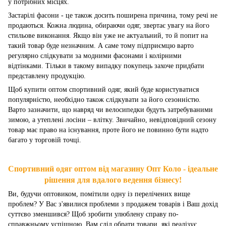
у потрібних місцях.
Застарілі фасони - це також досить поширена причина, тому речі не
продаються. Кожна людина, обираючи одяг, звертає увагу на його
стильове виконання. Якщо він уже не актуальний, то й попит на
такий товар буде незначним. А саме тому підприємцю варто
регулярно слідкувати за модними фасонами і колірними
відтінками. Тільки в такому випадку покупець захоче придбати
представлену продукцію.
Щоб купити оптом спортивний одяг, який буде користуватися
популярністю, необхідно також слідкувати за його сезонністю.
Варто зазначити, що навряд чи велосипедки будуть затребуваними
зимою, а утеплені лосіни – влітку. Звичайно, невідповідний сезону
товар має право на існування, проте його не повинно бути надто
багато у торговій точці.
Спортивний одяг оптом від магазину Опт Коло - ідеальне
рішення для вдалого ведення бізнесу!
Ви, будучи оптовиком, помітили одну із перелічених вище
проблем? У Вас з'явилися проблеми з продажем товарів і Ваш дохід
суттєво зменшився? Щоб зробити улюблену справу по-
справжньому успішною, Вам слід обрати товари, які реалізує