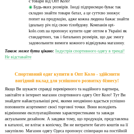
є товари від Опт Коло!
◉
Будь-яких розмірів. Іноді підприємцю буває так
складно знайти товари батал, а це суттєво знижує
попит на продукцію, адже кожна людина бажає знайти
ідеальну річ під свою тілобудову. Компанія opt-
kolo.com.ua пропонує купити одяг оптом в Україні як
стандартних, так і батальних розмірів, що дає змогу
задовольнити вимоги кожного відвідувача магазину.
Також може бути цікаво:
Індустрія спортивного одягу в тренді!
Не відставайте
Спортивний одяг купити в Опт Коло - здійснити
вигідний вклад для успішного розвитку бізнесу!
Якщо Ви шукаєте справді перевіреного та надійного партнера,
завітайте в інтернет магазин спортивного одягу Опт Коло! Тут Ви
знайдете найактуальніші речі, якими неодмінно вдасться успішно
поповнити асортимент своєї торгової точки. Вони володіють
відмінними експлуатаційними характеристиками та завжди
актуальним дизайном. А завдяки тому, що продукція, представлена
в каталозі, не влітає в копієчку, Ви не витратите багато коштів на її
закупівлю. Магазин одягу Одеса пропонує співпрацю на постійній