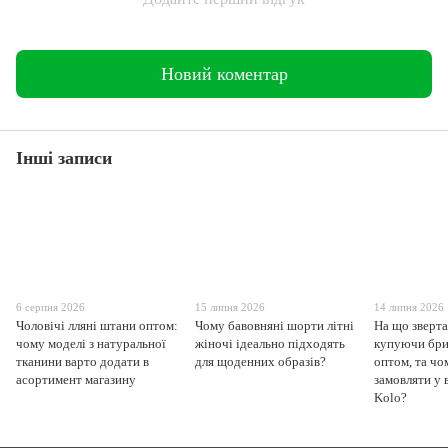
Новий коментар
Інші записи
6 серпня 2026
15 липня 2026
14 липня 2026
Чоловічі лляні штани оптом:
Чому бавовняні шорти літні
На що зверта
чому моделі з натуральної
жіночі ідеально підходять
купуючи бри
тканини варто додати в
для щоденних образів?
оптом, та чо
асортимент магазину
замовляти у 
Kolo?