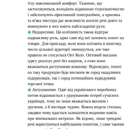
тілу максимальний комфорт. Тканини, що
застосовуються, володіють відмінною гігроскопічністю
і забезпечують ефективний повітрообмін, а приємна
та м'яка текстура дає можливість носити речі довго та
виконувати в них навіть найскладніші рухи.
◉
Недорогими. Ця особливість також відіграє
надважливу роль, адже саме від неї залежить попит на
товари. Для прикладу, коли вони влітають в копієчку,
число цільової аудиторії зменшується, але таке
правило не стосується Опт Коло. Оптовий магазин
одягу реалізує речі без націнок, а отже вони
вважаються доступними кожному. Відповідно, попит
на таку продукцію буде високим як серед ощадливих
підприємців, так і серед потенційних відвідувачів
торгової точки.
◉
Актуальними. Одяг від українського виробника
оптом відшивається з урахуванням потреб сучасних
українців, тому не лише вважається якісним і
зручним, а й виглядає чудово. Кожна модель стильна,
завдяки чому вдасться залишатися модними навіть
при мінімальних витратах. Як відомо, лише трендові
речі користуються найбільшим попитом, і саме такими