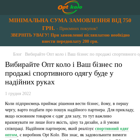
МІНІМАЛЬНА СУМА ЗАМОВЛЕННЯ ВІД 750
ГРН.
- Приємних покупок!
ЗВЕРНІТЬ УВАГУ! При замовленні післяплатою необхідно
внести передоплату 200 грн.
Блог
Вибирайте Опт коло і Ваш бізнес по продажі спортивного о
Вибирайте Опт коло і Ваш бізнес по
продажі спортивного одягу буде у
надійних руках
1 грудня 2022
Коли підприємець приймає рішення вести бізнес, йому, в першу
чергу, варто подбати про пошук надійного партнера. Для прикладу,
якщо основним товаром є одяг для залу, то тут важливо
враховувати не лише його якість, ціну та дизайн, а й умови
співпраці. Надійним партнером, який реалізує
спортивний одяг
оптом
, є виробник Opt Kolo. Він знає, як задовольнити вимоги