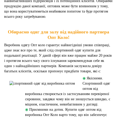
найвибагливіших підприємців і їх потенційних клієнтів. Обираючи
продукцію даної компанії, оптовик може бути впевненим у тому,
що вона користуватиметься неабияким попитом та буде протягом
всього року затребуваною.
Обираємо одяг для залу від надійного партнера
Опт Коло!
Виробник одягу Опт коло гарантує найвигідніші умови співпраці,
адже знає все про те, який слід спортивний одяг купити для
подальшої реалізації. У даній сфері він вже працює майже 20 років
і протягом всього часу свого існування зарекомендував себе як
один з найнадійніших партнерів. Компанія заслужила довіру
багатьох клієнтів, оскільки пропонує придбати товари, які є:
◉
Якісними.
Спортивний одяг
оптом від
виробника створюється із застосуванням перевіреної
сировини, завдяки чому він не зношується швидко, є
міцним, еластичним, невибагливим у догляді.
◉
Приємними на дотик. Купити одяг оптом від
виробника Опт Коло варто тому, що він забезпечує