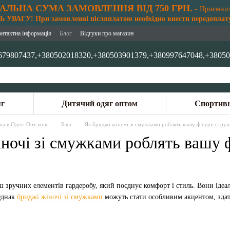
АЛЬНА СУМА ЗАМОВЛЕННЯ ВІД 750 ГРН.
- Приємни
 УВАГУ! При замовленні післяплатою необхідно внести передоплату
онтактна інформація
Блог
Відгуки про магазин
679807437,
+380502018320,
+380503901379,
+380997647048,
+38050
яг
Дитячий одяг оптом
Спортивн
ка в Одесі Опт-коло
Блог
Як бриджі жіночі зі смужками роблять вашу фігуру стру
іночі зі смужками роблять вашу
 зручних елементів гардеробу, який поєднує комфорт і стиль. Вони ідеаль
Однак
бриджі жіночі зі смужками
можуть стати особливим акцентом, здатн