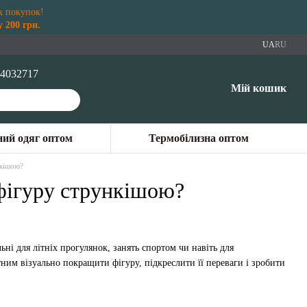
х покупок!
 200 грн.
UA
RU
4032717
Мій кошик
ий одяг оптом
Термобілизна оптом
нкішою?
 фігуру стрункішою?
ні для літніх прогулянок, занять спортом чи навіть для
им візуально покращити фігуру, підкреслити її переваги і зробити