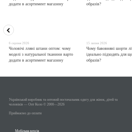
6 серпня 2026
15 липня 2026
Чоловічі лляні штани оптом: чому
Чому бавовняні шорти лі
моделі з натуральної тканини варто
ідеально підходять для 
додати в асортимент магазину
образів?
Український виробник та оптовий постачальник одягу для жінок, дітей та
чоловіків — Опт Коло © 2000—2026
Приймаємо до оплати
Мобільна версія