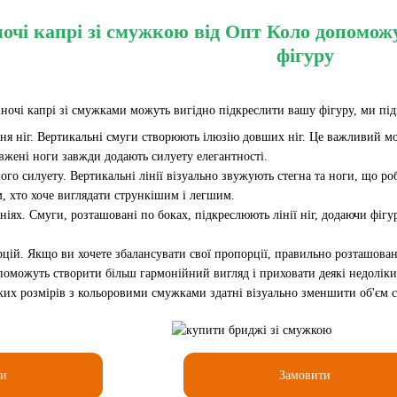
очі капрі зі смужкою від Опт Коло допомож
фігуру
іночі капрі зі смужками можуть вигідно підкреслити вашу фігуру, ми під
ня ніг. Вертикальні смуги створюють ілюзію довших ніг. Це важливий мом
жені ноги завжди додають силуету елегантності.
го силуету. Вертикальні лінії візуально звужують стегна та ноги, що р
м, хто хоче виглядати стрункішим і легшим.
ніях. Смуги, розташовані по боках, підкреслюють лінії ніг, додаючи фігу
цій. Якщо ви хочете збалансувати свої пропорції, правильно розташован
оможуть створити більш гармонійний вигляд і приховати деякі недоліки
их розмірів з кольоровими смужками здатні візуально зменшити об'єм ст
ти
Замовити