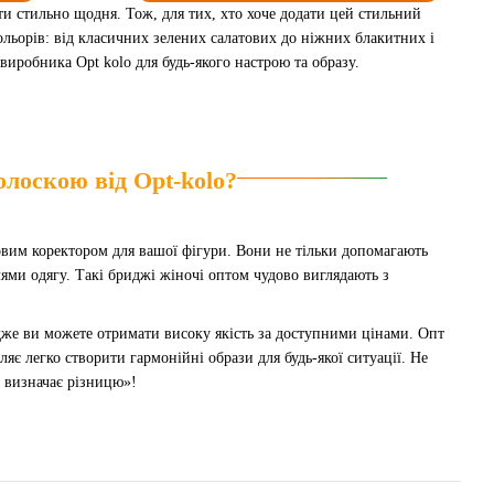
ати стильно щодня. Тож, для тих, хто хоче додати цей стильний
льорів: від класичних зелених салатових до ніжних блакитних і
иробника Opt kolo для будь-якого настрою та образу.
олоскою від Opt-kolo?
овим коректором для вашої фігури. Вони не тільки допомагають
ями одягу. Такі бриджі жіночі оптом чудово виглядають з
адже ви можете отримати високу якість за доступними цінами. Опт
яє легко створити гармонійні образи для будь-якої ситуації. Не
ь визначає різницю»!