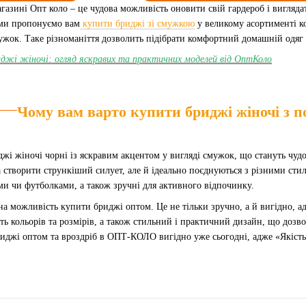
агазині Опт коло – це чудова можливість оновити свій гардероб і вигляд
 ми пропонуємо вам
купити бриджі зі смужкою
у великому асортименті ко
ужок. Таке різноманіття дозволить підібрати комфортний домашній одяг в
иджі жіночі: огляд яскравих та практичних моделей від ОптКоло
Чому вам варто купити бриджі жіночі з п
жі жіночі чорні із яскравим акцентом у вигляді смужок, що стануть чуд
 створити стрункіший силует, але й ідеально поєднуються з різними стил
и чи футболками, а також зручні для активного відпочинку.
на можливість купити бриджі оптом. Це не тільки зручно, а й вигідно, 
ь кольорів та розмірів, а також стильний і практичний дизайн, що дозвол
риджі оптом та вроздріб в ОПТ-КОЛО вигідно уже сьогодні, адже «Якіст