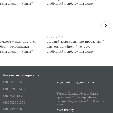
13 липня 2026
комфорт у кожному русі:
Базовий асортимент, що продає: який
обрати велосипедки
одяг оптом жіночий генерує
м для спекотних днів?
стабільний прибуток магазину
Контактна інформація
+380687325503
sergej.kolotilo@gmail.com
+380679807437
Україна, Одеська область, Одеса,
+380502018320
пром ринок 7 кілометр, Милка,
Вузький Ряд, магазини № 790 магазин
+380503901379
№ 964
+380997647048
Мапа проїзду