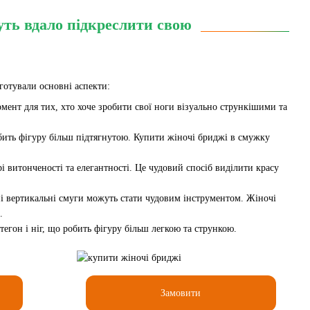
уть вдало підкреслити свою
готували основні аспекти:
ент для тих, хто хоче зробити свої ноги візуально стрункішими та
обить фігуру більш підтягнутою. Купити жіночі бриджі в смужку
рі витонченості та елегантності. Це чудовий спосіб виділити красу
і вертикальні смуги можуть стати чудовим інструментом. Жіночі
.
егон і ніг, що робить фігуру більш легкою та стрункою.
Замовити