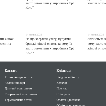
14 липня 2026
14 липня 2026
тні жіночі
На що звертати увагу, купуючи
Легкість та 
щоденних
бриджі жіночі оптом, та чому їх
чому варто 
варто замовляти у виробника Opt
жіночі опто
Kolo?
Каталог
Клієнтам
Жіночий одяг оптом
Вхід до кабінету
Чоловічий одяг
Каталог
Дитячий одяг оптом
Про нас
Спортивний одяг оптом
Співпраця
Термобілизна оптом
Оплата і доставка
Обмін та повернення