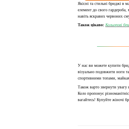
Якісні та стильні бриджі в м
елемент до свого гардероба,
навіть яскравих червоних см
Також цікаво:
Кольорові бр
У нас ви можете купити брид
візуально подовжити ноги та
спортивними топами, майкам
Також варто звернути увагу 
Коло пропонує різноманітніст
вагайтесь! Купуйте жіночі б