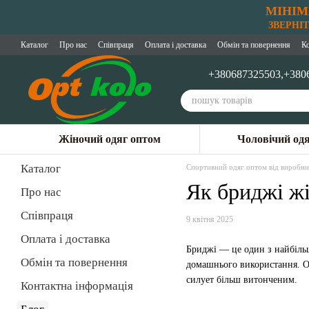
МІНІМ
Перейти до основного контенту
ЗВЕРНІТЬ
Каталог
Про нас
Співпраця
Оплата і доставка
Обмін та повернення
К
+380687325503,
+380
Жіночий одяг оптом
Чоловічий од
Каталог
Спортивний одяг оптом від виробни
Як бриджі ж
Про нас
Співпраця
9 квітня 2025
Оплата і доставка
Бриджі — це один з найбільш
Обмін та повернення
домашнього використання. 
силует більш витонченим.
Контактна інформація