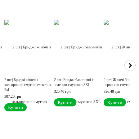
2 шт.| Бриджі жіночі з
2 шт.| Бриджі бавовняні із
2 шт.| Жіночі бриджі з
кольоровою смугою електрик
зеленою смужкою 3XL
червоною смугою 3X
2xl
326.40 грн
326.40 грн
307.20 грн
Купити
Купити
Купити