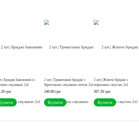
т.| Бриджі бавовняні із
2 шт.| Трикотажні бриджі з
2 шт.| Жіночі бриджі з
еною смужкою 2xl
бірюзовою смужкою оптом 2xl
червоною смугою 2xl
.20 грн
240.00 грн
307.20 грн
Купити
Купити
Купити