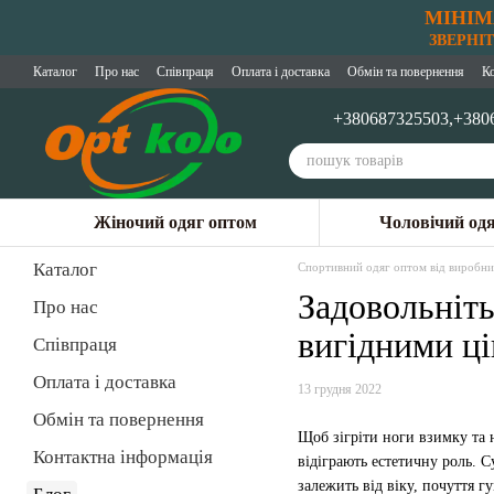
МІНІМ
Перейти до основного контенту
ЗВЕРНІТЬ
Каталог
Про нас
Співпраця
Оплата і доставка
Обмін та повернення
К
+380687325503,
+380
Жіночий одяг оптом
Чоловічий од
Каталог
Спортивний одяг оптом від виробни
Задовольніть
Про нас
вигідними ці
Співпраця
Оплата і доставка
13 грудня 2022
Обмін та повернення
Щоб зігріти ноги взимку та 
Контактна інформація
відіграють естетичну роль. 
залежить від віку, почуття г