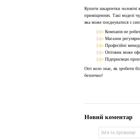
Купити шкарпетки чоловічі в
приміщеннях. Такі моделі чу
яка може поєднуватися з син
▷▷
Компанія не робит
▷▷
Магазин регулярн
▷▷
Професійні менедж
▷▷
Оптовик може офо
▷▷
Підприємцю пропо
Опт коло знає, як зробити бі
безпечно!
Новий коментар