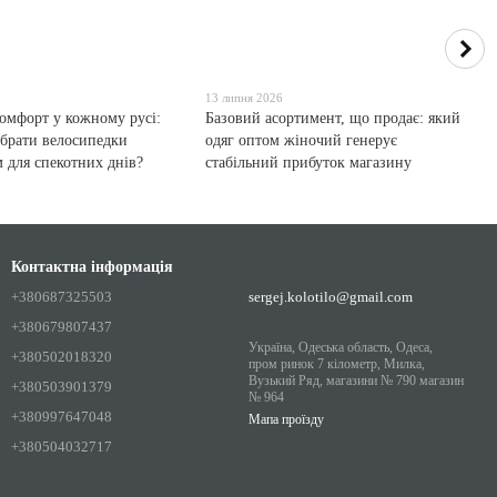
13 липня 2026
комфорт у кожному русі:
Базовий асортимент, що продає: який
обрати велосипедки
одяг оптом жіночий генерує
м для спекотних днів?
стабільний прибуток магазину
Контактна інформація
+380687325503
sergej.kolotilo@gmail.com
+380679807437
Україна, Одеська область, Одеса,
+380502018320
пром ринок 7 кілометр, Милка,
Вузький Ряд, магазини № 790 магазин
+380503901379
№ 964
+380997647048
Мапа проїзду
+380504032717