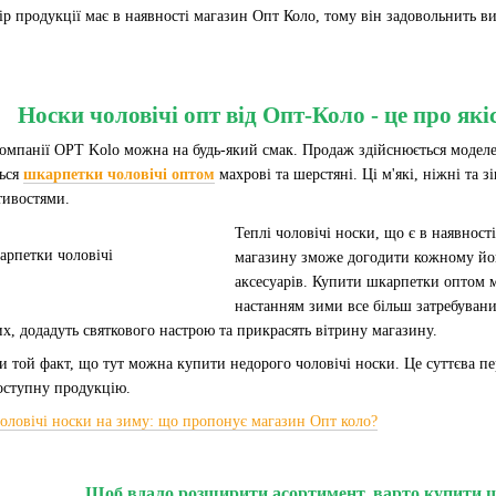
ір продукції має в наявності магазин Опт Коло, тому він задовольнить 
Носки чоловічі опт від Опт-Коло - це про якіс
мпанії OPT Kolo можна на будь-який смак. Продаж здійснюється моделей 
ься
шкарпетки чоловічі оптом
махрові та шерстяні. Ці м'які, ніжні та 
тивостями.
Теплі чоловічі носки, що є в наявност
магазину зможе догодити кожному його
аксесуарів. Купити шкарпетки оптом мо
настанням зими все більш затребуван
их, додадуть святкового настрою та прикрасять вітрину магазину.
и той факт, що тут можна купити недорого чоловічі носки. Це суттєва п
оступну продукцію.
оловічі носки на зиму: що пропонує магазин Опт коло?
Щоб вдало розширити асортимент, варто купити 