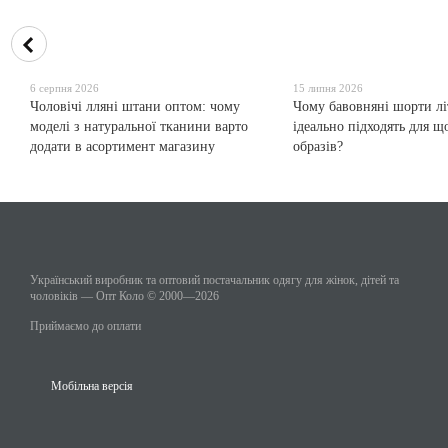
6 серпня 2026
15 липня 2026
Чоловічі лляні штани оптом: чому
Чому бавовняні шорти лі
моделі з натуральної тканини варто
ідеально підходять для 
додати в асортимент магазину
образів?
Український виробник та оптовий постачальник одягу для жінок, дітей та
чоловіків — Опт Коло © 2000—2026
Приймаємо до оплати
Мобільна версія