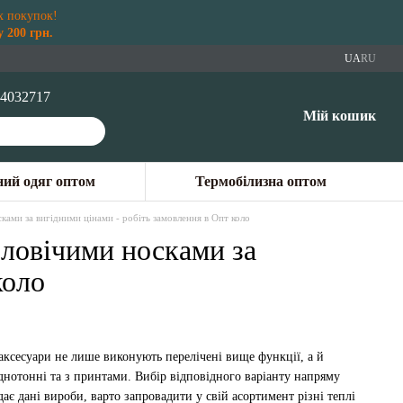
х покупок!
 200 грн.
UA
RU
4032717
Мій кошик
ий одяг оптом
Термобілизна оптом
сками за вигідними цінами - робіть замовлення в Опт коло
оловічими носками за
коло
 аксесуари не лише виконують перелічені вище функції, а й
однотонні та з принтами. Вибір відповідного варіанту напряму
дає дані вироби, варто запровадити у свій асортимент різні теплі