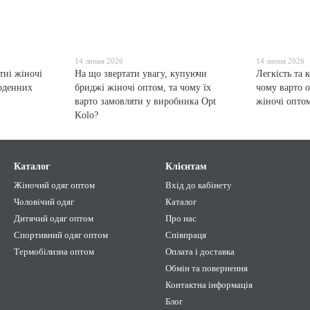
14 липня 2026
14 липня 2026
тні жіночі
На що звертати увагу, купуючи
Легкість та 
щоденних
бриджі жіночі оптом, та чому їх
чому варто 
варто замовляти у виробника Opt
жіночі опто
Kolo?
Каталог
Клієнтам
Жіночий одяг оптом
Вхід до кабінету
Чоловічий одяг
Каталог
Дитячий одяг оптом
Про нас
Спортивний одяг оптом
Співпраця
Термобілизна оптом
Оплата і доставка
Обмін та повернення
Контактна інформація
Блог