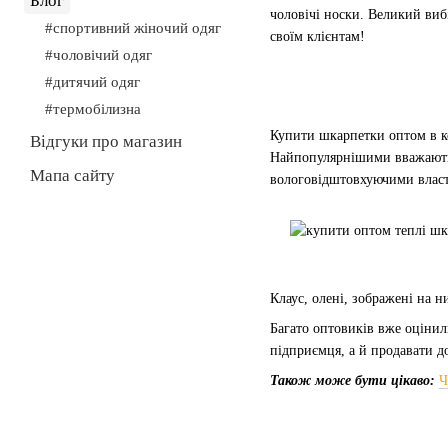
Блог
чоловічі носки. Великий виб
#спортивний жіночий одяг
своїм клієнтам!
#чоловічий одяг
#дитячий одяг
#термобілизна
Купити шкарпетки оптом в ко
Відгуки про магазин
Найпопулярнішими вважают
Мапа сайту
вологовідштовхуючими влас
Клаус, олені, зображені на н
Багато оптовиків вже оцінил
підприємця, а й продавати д
Також може бути цікаво:
Ч