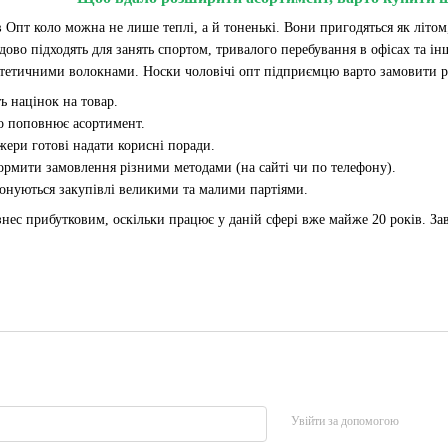
 Опт коло можна не лише теплі, а й тоненькі. Вони пригодяться як літом
дово підходять для занять спортом, тривалого перебування в офісах та і
тетичними волокнами. Носки чоловічі опт підприємцю варто замовити рі
ь націнок на товар.
о поповнює асортимент.
ери готові надати корисні поради.
рмити замовлення різними методами (на сайті чи по телефону).
нуються закупівлі великими та малими партіями.
знес прибутковим, оскільки працює у даній сфері вже майже 20 років. За
Увійти за допомогою