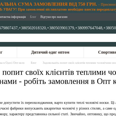
АЛЬНА СУМА ЗАМОВЛЕННЯ ВІД 750 ГРН.
- Приємни
 УВАГУ! При замовленні післяплатою необхідно внести передоплату
онтактна інформація
Блог
Відгуки про магазин
679807437,
+380502018320,
+380503901379,
+380997647048,
+38050
яг
Дитячий одяг оптом
Спортивн
ка в Одесі Опт-коло
Блог
Задовольніть попит своїх клієнтів теплими чоловічими но
 попит своїх клієнтів теплими ч
нами - робіть замовлення в Опт 
не допустити їх переохолодження, варто купити теплі чоловічі носки. Ці
Сучасні фабрики випускають шкарпетки чоловічі у різних стилях, а саме 
умору, характеру представника сильної статі. Звичайно, оптовику, що про