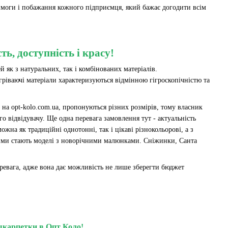
вимоги і побажання кожного підприємця, який бажає догодити всім
ть, доступність і красу!
як з натуральних, так і комбінованих матеріалів.
зігріваючі матеріали характеризуються відмінною гігроскопічністю та
і на opt-kolo.com.ua, пропонуються різних розмірів, тому власник
 відвідувачу. Ще одна перевага замовлення тут - актуальність
жна як традиційні однотонні, так і цікаві різнокольорові, а з
ими стають моделі з новорічними малюнками. Сніжинки, Санта
еревага, адже вона дає можливість не лише зберегти бюджет
шкарпетки в Опт Коло!