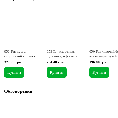
056 Топ пуш ап
053 Топ з коротким
050 Топ жіночий б
спортивний з сіткою
рукавом для фітнесу
апа кольору фуксія 
графіт S = 42-44 р
кольору темна м'ята XS =
- 44 p
377.76 грн
254.40 грн
196.80 грн
40 -42 p
Купити
Купити
Купити
Обговорення