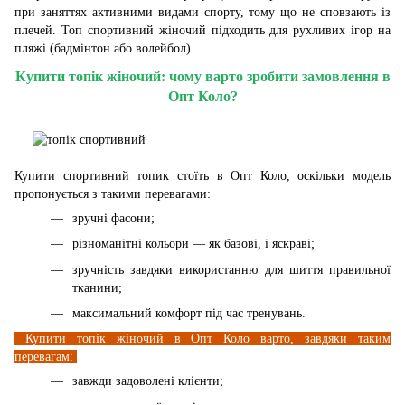
при заняттях активними видами спорту, тому що не сповзають із
плечей. Топ спортивний жіночий підходить для рухливих ігор на
пляжі (бадмінтон або волейбол).
Купити топік жіночий: чому варто зробити замовлення в
Опт Коло?
Купити спортивний топик стоїть в Опт Коло, оскільки модель
пропонується з такими перевагами:
зручні фасони;
різноманітні кольори — як базові, і яскраві;
зручність завдяки використанню для шиття правильної
тканини;
максимальний комфорт під час тренувань.
Купити топік жіночий в Опт Коло варто, завдяки таким
перевагам:
завжди задоволені клієнти;