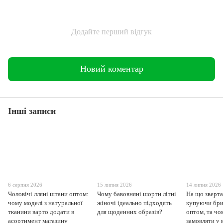
Додайте перший відгук
Новий коментар
Інші записи
6 серпня 2026
15 липня 2026
14 липня 2026
Чоловічі лляні штани оптом:
Чому бавовняні шорти літні
На що зверта
чому моделі з натуральної
жіночі ідеально підходять
купуючи бри
тканини варто додати в
для щоденних образів?
оптом, та чо
асортимент магазину
замовляти у 