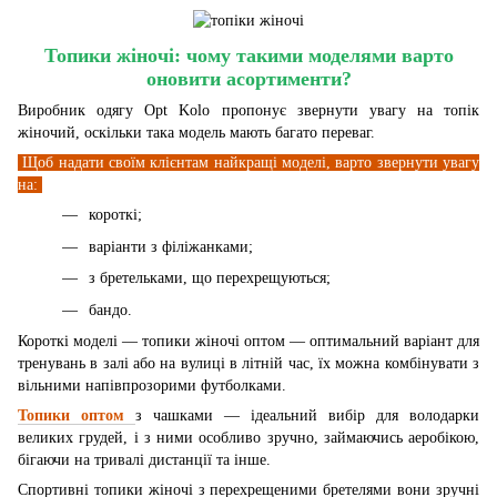
Топики жіночі: чому такими моделями варто
оновити асортименти?
Виробник одягу Opt Kolo пропонує звернути увагу на топік
жіночий, оскільки така модель мають багато переваг.
Щоб надати своїм клієнтам найкращі моделі, варто звернути увагу
на:
короткі;
варіанти з філіжанками;
з бретельками, що перехрещуються;
бандо.
Короткі моделі — топики жіночі оптом — оптимальний варіант для
тренувань в залі або на вулиці в літній час, їх можна комбінувати з
вільними напівпрозорими футболками.
Топики оптом
з чашками — ідеальний вибір для володарки
великих грудей, і з ними особливо зручно, займаючись аеробікою,
бігаючи на тривалі дистанції та інше.
Спортивні топики жіночі з перехрещеними бретелями вони зручні