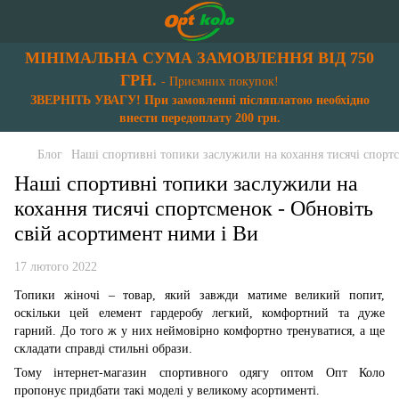
МІНІМАЛЬНА СУМА ЗАМОВЛЕННЯ ВІД 750
ГРН.
- Приємних покупок!
ЗВЕРНІТЬ УВАГУ! При замовленні післяплатою необхідно
внести передоплату 200 грн.
Блог
Наші спортивні топики заслужили на кохання тисячі спортс
Наші спортивні топики заслужили на
кохання тисячі спортсменок - Обновіть
свій асортимент ними і Ви
17 лютого 2022
Топики жіночі – товар, який завжди матиме великий попит,
оскільки цей елемент гардеробу легкий, комфортний та дуже
гарний. До того ж у них неймовірно комфортно тренуватися, а ще
складати справді стильні образи.
Тому інтернет-магазин спортивного одягу оптом Опт Коло
пропонує придбати такі моделі у великому асортименті.