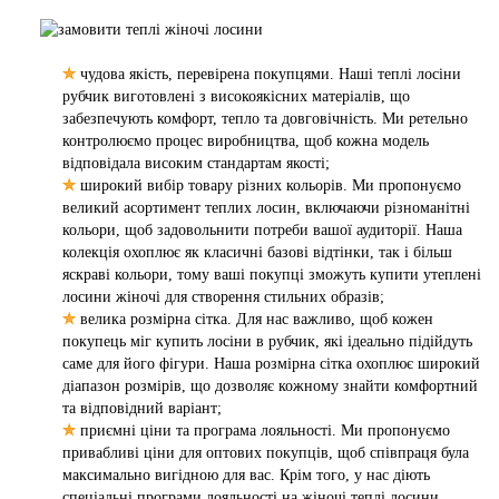
✮
чудова якість, перевірена покупцями. Наші теплі лосіни
рубчик виготовлені з високоякісних матеріалів, що
забезпечують комфорт, тепло та довговічність. Ми ретельно
контролюємо процес виробництва, щоб кожна модель
відповідала високим стандартам якості;
✮
широкий вибір товару різних кольорів. Ми пропонуємо
великий асортимент теплих лосин, включаючи різноманітні
кольори, щоб задовольнити потреби вашої аудиторії. Наша
колекція охоплює як класичні базові відтінки, так і більш
яскраві кольори, тому ваші покупці зможуть купити утеплені
лосини жіночі для створення стильних образів;
✮
велика розмірна сітка. Для нас важливо, щоб кожен
покупець міг купить лосіни в рубчик, які ідеально підійдуть
саме для його фігури. Наша розмірна сітка охоплює широкий
діапазон розмірів, що дозволяє кожному знайти комфортний
та відповідний варіант;
✮
приємні ціни та програма лояльності. Ми пропонуємо
привабливі ціни для оптових покупців, щоб співпраця була
максимально вигідною для вас. Крім того, у нас діють
спеціальні програми лояльності на жіночі теплі лосини