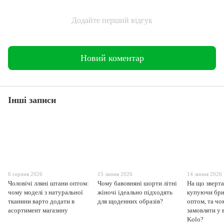
Додайте перший відгук
Новий коментар
Інші записи
6 серпня 2026
15 липня 2026
14 липня 2026
Чоловічі лляні штани оптом:
Чому бавовняні шорти літні
На що зверта
чому моделі з натуральної
жіночі ідеально підходять
купуючи бри
тканини варто додати в
для щоденних образів?
оптом, та чо
асортимент магазину
замовляти у 
Kolo?