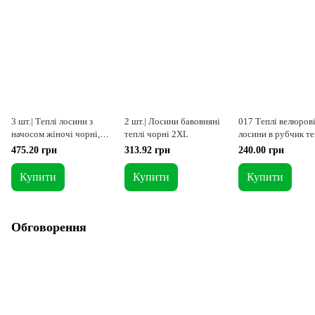
3 шт.| Теплі лосини з
2 шт.| Лосини бавовняні
017 Теплі велюров
начосом жіночі чорні,
теплі чорні 2XL
лосини в рубчик т
норма
сірі XS
475.20 грн
313.92 грн
240.00 грн
Купити
Купити
Купити
Обговорення