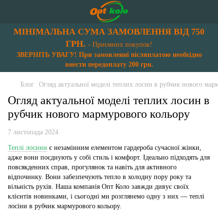
МІНІМАЛЬНА СУМА ЗАМОВЛЕННЯ ВІД 750
ГРН.
- Приємних покупок!
ЗВЕРНІТЬ УВАГУ! При замовленні післяплатою необхідно
внести передоплату 200 грн.
Блог
Огляд актуальної моделі теплих лосин в рубчик нового мар
Огляд актуальної моделі теплих лосин в
рубчик нового мармурового кольору
7 листопада 2024
Теплі лосини
є незамінним елементом гардероба сучасної жінки,
адже вони поєднують у собі стиль і комфорт. Ідеально підходять для
повсякденних справ, прогулянок та навіть для активного
відпочинку. Вони забезпечують тепло в холодну пору року та
вільність рухів. Наша компанія Опт Коло завжди дивує своїх
клієнтів новинками, і сьогодні ми розглянемо одну з них — теплі
лосіни в рубчик мармурового кольору.