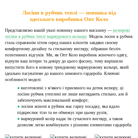
Лосіни в рубчик теплі — новинка від
одеського виробника Опт Коло
Представляємо вашій увазі новинку нашого магазину —
велюрові
лосіни в рубчик теплі мармурового кольору
.
Модель лосин в рубчик
стала справжнім хітом серед наших клієнтів завдяки своєму
комфортному дизайну та стильному вигляду, зібравши безліч
позитивних відгуків. Ми, як Опт Коло виробник жіночого одягу,
відчули ваш інтерес та довіру до цього фасону, тому вирішили
випустити його в новому трендовому мармуровому кольорі, який
ідеально пасуватиме до вашого зимового гардероба. Ключові
особливості моделі:
●
виготовлені з м'якого і приємного на дотик велюру, ці
лосіни рубчик утеплені не лише виглядають стильно, але й
забезпечують максимальний комфорт;
●
лосіни жіночі в рубчик має гарну посадку, яка вдало
підкреслює тіло та не обмежує при цьому рухів;
●
мармуровий колір надає їм сучасного вигляду, а також
дозволяє легко комбінувати з різними елементами гардероба.