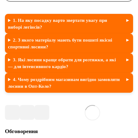
1. На яку посадку варто звертати увагу при
виборі легінсів?
2. З якого матеріалу мають бути пошиті якісні
спортивні лосини?
3. Які лосини краще обрати для розтяжки, а які
— для інтенсивного кардіо?
4. Чому роздрібним магазинам вигідно замовляти
лосини в Опт-Коло?
Обговорення