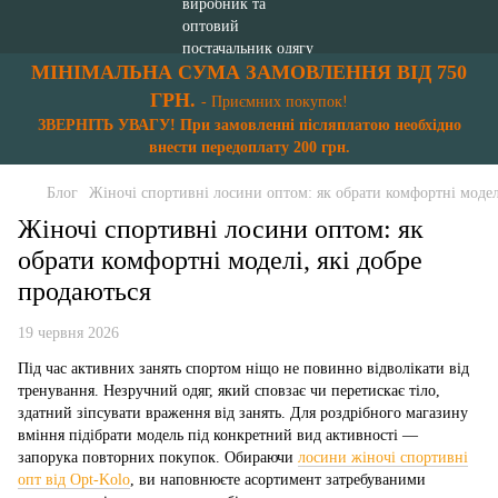
МІНІМАЛЬНА СУМА ЗАМОВЛЕННЯ ВІД 750
ГРН.
- Приємних покупок!
ЗВЕРНІТЬ УВАГУ! При замовленні післяплатою необхідно
внести передоплату 200 грн.
Блог
Жіночі спортивні лосини оптом: як обрати комфортні моделі
Жіночі спортивні лосини оптом: як
обрати комфортні моделі, які добре
продаються
19 червня 2026
Під час активних занять спортом ніщо не повинно відволікати від
тренування. Незручний одяг, який сповзає чи перетискає тіло,
здатний зіпсувати враження від занять. Для роздрібного магазину
вміння підібрати модель під конкретний вид активності —
запорука повторних покупок. Обираючи
лосини жіночі спортивні
опт від Opt-Kolo
, ви наповнюєте асортимент затребуваними