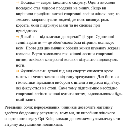
⇒
Посадка — секрет ідеального силуету: Одяг з високою
посадкою став лідером продажів на ринку. Якщо ви
вирішили придбати високі спортивні лосіни жіночі опт, то
зможете запропонувати моделі, де пояс виконує роль
корсета, який підтримує м'язи та не сповзає при
присіданнях.
⇒
Дизайн — від класики до корекції фігури: Однотонні
темні варіанти — це обов'язкова база вітрини, яка пасує
всім. Проте для динамічних образів жінки шукають яскраві
кольори. Варто замовляти такі жіночі лосини спортивні
оптом, оскільки контрастні вставки візуально видовжують
ноги.
⇒
Функціональні деталі під вид спорту: елементи крою
мають значення залежно від типу тренування. Для йоги чи
гімнастики ідеальним вибором є штани з вирізом під п'яту,
які фіксуються на стопі. Саме тому підприємцю необхідно
спортивні легінси жіночі купити оптом, задовольняючи будь-
який запит.
Ретельний облік перерахованих чинників дозволить магазину
здобути бездоганну репутацію, тому ми, як виробник жіночого
спортивного одягу Opt Kolo, завжди допоможемо укомплектувати
вітрину актуальними новинками.