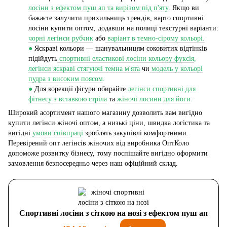
лосіни з ефектом пуш ап та вирізом під п'яту
. Якщо ви
бажаєте залучити прихильниць трендів, варто спортивні
лосіни купити оптом, додавши на полиці текстурні варіанти:
чорні легінси рубчик
або
варіант в темно-сірому кольорі.
●
Яскраві кольори — шанувальницям соковитих відтінків
підійдуть
спортивні еластикові лосіни кольору фуксія
,
легінси яскраві стягуючі темна м'ята
чи
модель у кольорі
пудра з високим поясом
.
●
Для корекції фігури обирайте
легінси спортивні для
фітнесу з вставкою стріла
та
жіночі лосини для йоги
.
Широкий асортимент нашого магазину дозволить вам вигідно
купити легінси жіночі оптом, а низькі ціни, швидка логістика та
вигідні
умови співпраці
зроблять закупівлі комфортними.
Перевірений опт легінсів жіночих від виробника ОптКоло
допоможе розвитку бізнесу, тому поспішайте вигідно оформити
замовлення безпосередньо через наш офіційний склад.
Спортивні лосіни з сіткою на нозі з ефектом пуш ап