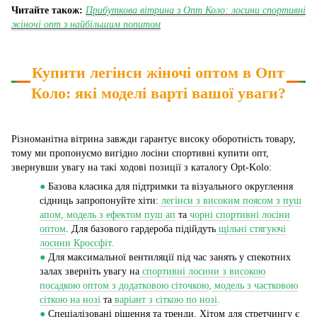
Читайте також:
Прибуткова вітрина з Опт Коло: лосини спортивні
жіночі опт з найбільшим попитом
Купити легінси жіночі оптом в Опт
Коло: які моделі варті вашої уваги?
Різноманітна вітрина завжди гарантує високу оборотність товару,
тому ми пропонуємо вигідно лосіни спортивні купити опт,
звернувши увагу на такі ходові позиції з каталогу Opt-Kolo:
●
Базова класика для підтримки та візуального округлення
сідниць запропонуйте хіти:
легінси з високим поясом з пуш
апом
,
модель з ефектом пуш ап
та
чорні спортивні лосіни
оптом
. Для базового гардероба підійдуть
щільні стягуючі
лосини Кроссфіт
.
●
Для максимальної вентиляції під час занять у спекотних
залах зверніть увагу на
спортивні лосини з високою
посадкою оптом з додатковою сіточкою
,
модель з частковою
сіткою на нозі
та
варіант з сіткою по нозі
.
●
Спеціалізовані рішення та тренди. Хітом для стретчингу є