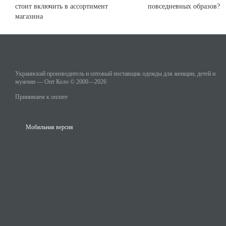
стоит включить в ассортимент
повседневных образов?
магазина
Украинский производитель и оптовый поставщик одежды для женщин, детей и
мужчин — Опт Коло © 2000—2026
Принимаем к оплате
Мобильная версия