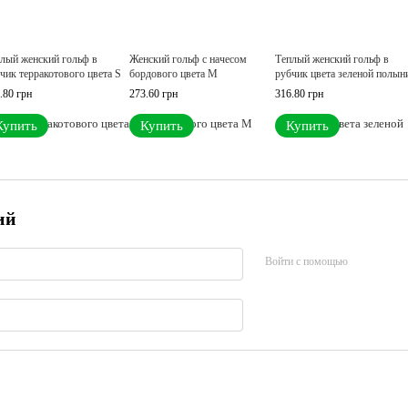
лый женский гольф в
Женский гольф с начесом
Теплый женский гольф в
чик терракотового цвета S
бордового цвета M
рубчик цвета зеленой полын
.80 грн
273.60 грн
316.80 грн
Купить
Купить
Купить
ий
Войти с помощью