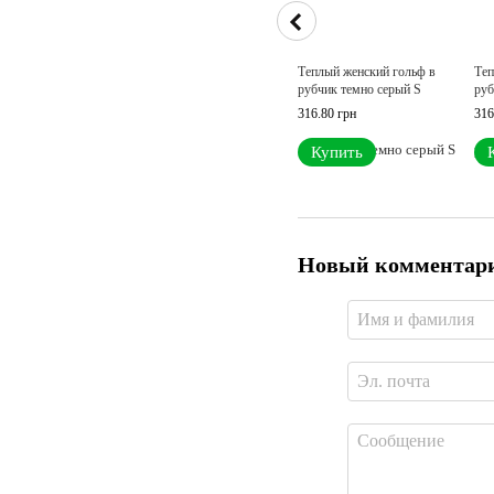
Теплый женский гольф в
Теп
рубчик темно серый S
руб
316.80 грн
316
Купить
Новый комментар