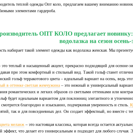
водитель теплой одежды Опт коло, предлагаем вашему вниманию новинки
юбимыми элементами гардероба.
роизводитель ОПТ КОЛО предлагает новинку: 
водолазка на сезон осень
ость набирает такой элемент одежды как водолазка женская. Мы презент
 это теплый и насыщенный акцент, прекрасно подходящий для осенне-зим
здавая при этом комфортный и стильный вид. Такой гольф станет отличн
нский гольф терракотового цвета – идеальный вариант на осень, ведь этот
ый в оттенке светлая жемчужина
– это нежный и универсальный вариант
ания романтических и легких образов со светлыми оттенками или контра
ольф будет идеальным вариантом для поклонниц элегантного и утонченно
 смотрится благородно и изысканно, подчеркивая уверенность и стиль.
К
тий, так и для повседневных дел. Он создает эффектный, но вместе с те
 цвета меланж
– это настоящая классика, которая всегда остается актуаль
 эффект, что делает его универсальным и подходит для любого случая. Э