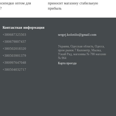
осипедки оптом для
приносит магазину стабильную
?
прибыль
Контактная информация
+380687325503
sergej.kolotilo@gmail.com
+380679807437
Украина, Одесская область, Одесса,
+380502018320
пром рынок 7 Километр, Мылка,
Узкий Ряд, магазины № 790 магазин
+380503901379
№ 964
+380997647048
Карта проезда
+380504032717