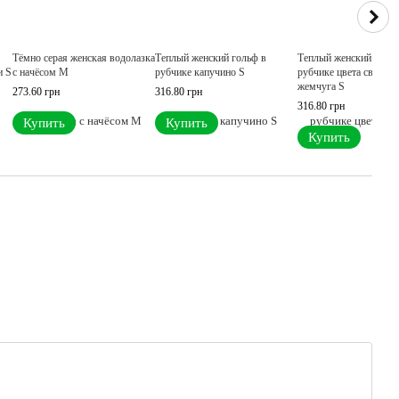
Тёмно серая женская водолазка
Теплый женский гольф в
Теплый женский гольф
и S
с начёсом М
рубчике капучино S
рубчике цвета светлог
жемчуга S
273.60 грн
316.80 грн
316.80 грн
Купить
Купить
Купить