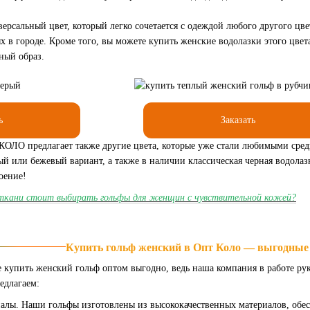
версальный цвет, который легко сочетается с одеждой любого другого цве
 в городе. Кроме того, вы можете купить женские водолазки этого цвета
ный образ.
ь
Заказать
ОЛО предлагает также другие цвета, которые уже стали любимыми среди
ый или бежевый вариант, а также в наличии классическая черная водола
оение!
 ткани стоит выбирать гольфы для женщин с чувствительной кожей?
Купить гольф женский в Опт Коло — выгодные
 купить женский гольф оптом выгодно, ведь наша компания в работе рук
едлагаем:
алы. Наши гольфы изготовлены из высококачественных материалов, обе