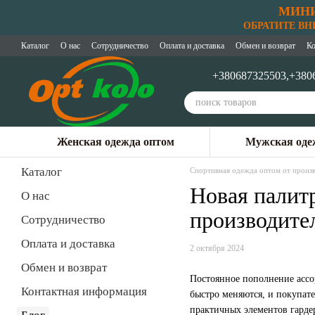
МИНИ
Перейти к основному контенту
ОБРАТИТЕ ВНИМ
Каталог
О нас
Сотрудничество
Оплата и доставка
Обмен и возврат
Ко
+380687325503,
+380
Женская одежда оптом
Мужская оде
Каталог
Спортивная одежда оптом от произв
Новая палит
О нас
производите
Сотрудничество
Оплата и доставка
2 октября 2024
Обмен и возврат
Постоянное пополнение ассо
Контактная информация
быстро меняются, и покупат
практичных элементов гарде