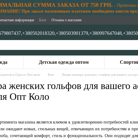
МАЛЬНАЯ СУММА ЗАКАЗА ОТ 750 ГРН.
- Приятных 
АНИЕ! При заказе наложенным платежом необходимо внести предо
нтактная информация
Блог
Отзывы о магазине
679807437,
+380502018320,
+380503901379,
+380997647048,
+38050
жда
Детская одежда оптом
Спортив
одителя в Одессе Опт-коло
Блог
Новая палитра женских гольфов для вашего ассор
ра женских гольфов для вашего а
ля Опт Коло
ртимента магазина является ключом к удовлетворению потребностей кл
ели ожидают новых, стильных вещей, отвечающих их потребностям и пр
роба, сочетающий комфорт, стиль и функциональность. Они подходят для