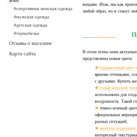
Блог
вещами. Итак, мы как произ
#спортивная женская одежда
любой образ, но и станут л
#мужская одежда
#детская одежда
П
#термобелье
Отзывы о магазине
В сезон осень-зима актуальн
Карта сайта
представлены новые цвета:
✮
терракотовый цвет
–
яркими оттенками, со
с друзьями. Купить же
✮
гольф женский тепл
использовать для созд
воздушность. Такой г
✮
темно-зеленый цвет
официальных мероприя
разных ситуаций;
✮
женские водолазки
интересный текстурный