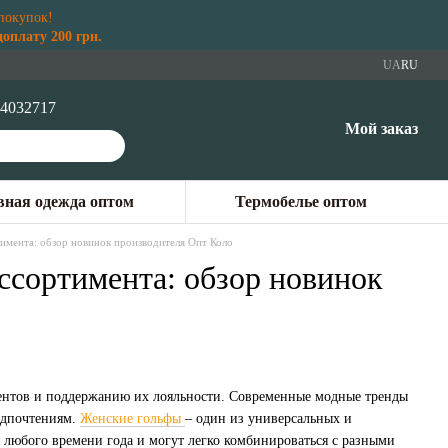
покупок!
плату 200 грн.
UA
RU
4032717
Мой заказ
ная одежда оптом
Термобелье оптом
тимента: обзор новинок производителя Опт Коло
ссортимента: обзор новинок
иентов и поддержанию их лояльности. Современные модные тренды
едпочтениям.
Женские гольфы
– один из универсальных и
 любого времени года и могут легко комбинироваться с разными