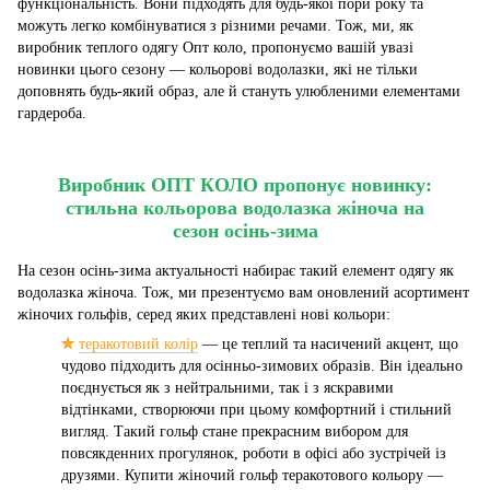
функціональність. Вони підходять для будь-якої пори року та
можуть легко комбінуватися з різними речами. Тож, ми, як
виробник теплого одягу Опт коло, пропонуємо вашій увазі
новинки цього сезону — кольорові водолазки, які не тільки
доповнять будь-який образ, але й стануть улюбленими елементами
гардероба.
Виробник ОПТ КОЛО пропонує новинку:
стильна кольорова водолазка жіноча на
сезон осінь-зима
На сезон осінь-зима актуальності набирає такий елемент одягу як
водолазка жіноча. Тож, ми презентуємо вам оновлений асортимент
жіночих гольфів, серед яких представлені нові кольори:
✮
теракотовий колір
— це теплий та насичений акцент, що
чудово підходить для осінньо-зимових образів. Він ідеально
поєднується як з нейтральними, так і з яскравими
відтінками, створюючи при цьому комфортний і стильний
вигляд. Такий гольф стане прекрасним вибором для
повсякденних прогулянок, роботи в офісі або зустрічей із
друзями. Купити жіночий гольф теракотового кольору —