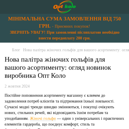
МІНІМАЛЬНА СУМА ЗАМОВЛЕННЯ ВІД 750
ГРН.
- Приємних покупок!
ЗВЕРНІТЬ УВАГУ! При замовленні післяплатою необхідно
внести передоплату 200 грн.
Блог
Нова палітра жіночих гольфів для вашого асортименту: ог
Нова палітра жіночих гольфів для
вашого асортименту: огляд новинок
виробника Опт Коло
2 жовтня 2024
Постійне поповнення асортименту магазину є ключем до
задоволення потреб клієнтів та підтримання їхньої лояльності.
Сучасні модні тренди швидко змінюються, і покупці очікують
нових, стильних речей, які відповідають їхнім потребам та
уподобанням.
Жіночі гольфи
— один з універсальних і практичних
елементів гардероба, що поєднує комфорт, стиль та