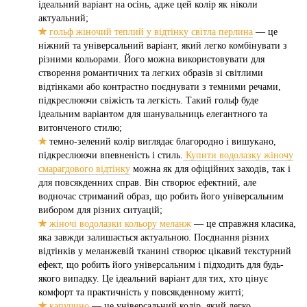
ідеальний варіант на осінь, адже цей колір як ніколи
актуальний;
✮
гольф жіночий теплий у відтінку світла перлина
— це
ніжний та універсальний варіант, який легко комбінувати з
різними кольорами. Його можна використовувати для
створення романтичних та легких образів зі світлими
відтінками або контрастно поєднувати з темними речами,
підкреслюючи свіжість та легкість. Такий гольф буде
ідеальним варіантом для шанувальниць елегантного та
витонченого стилю;
✮
темно-зелений колір виглядає благородно і вишукано,
підкреслюючи впевненість і стиль.
Купити водолазку жіночу
смарагдового відтінку
можна як для офіційних заходів, так і
для повсякденних справ. Він створює ефектний, але
водночас стриманий образ, що робить його універсальним
вибором для різних ситуацій;
✮
жіночі водолазки кольору меланж
— це справжня класика,
яка завжди залишається актуальною. Поєднання різних
відтінків у меланжевій тканині створює цікавий текстурний
ефект, що робить його універсальним і підходить для будь-
якого випадку. Це ідеальний варіант для тих, хто цінує
комфорт та практичність у повсякденному житті;
✮
капучино
— це універсальний колір, який легко