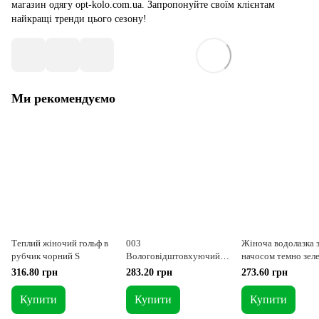
магазин одягу opt-kolo.com.ua. Запропонуйте своїм клієнтам
найкращі тренди цього сезону!
Ми рекомендуємо
Теплий жіночий гольф в
003
Жіноча водолазка 
рубчик чорний S
Вологовідштовхуючий
начосом темно зел
жіночий чорний лонгслів
кольору М
316.80 грн
283.20 грн
273.60 грн
S
Купити
Купити
Купити