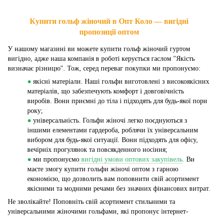
Купити гольф жіночий в Опт Коло — вигідні
пропозиції оптом
У нашому магазині ви можете купити гольф жіночий гуртом
вигідно, адже наша компанія в роботі керується гаслом "Якість
визначає різницю". Тож, серед переваг покупки ми пропонуємо:
●
якісні матеріали. Наші гольфи виготовлені з високоякісних
матеріалів, що забезпечують комфорт і довговічність
виробів. Вони приємні до тіла і підходять для будь-якої пори
року;
●
універсальність. Гольфи жіночі легко поєднуються з
іншими елементами гардероба, роблячи їх універсальним
вибором для будь-якої ситуації. Вони підходять для офісу,
вечірніх прогулянок та повсякденного носіння;
●
ми пропонуємо
вигідні умови оптових закупівель
.
Ви
маєте змогу купити гольфи жіночі оптом з гарною
економією, що дозволить вам поповнити свій асортимент
якісними та модними речами без значних фінансових витрат.
Не зволікайте! Поповніть свій асортимент стильними та
універсальними жіночими гольфами, які пропонує інтернет-