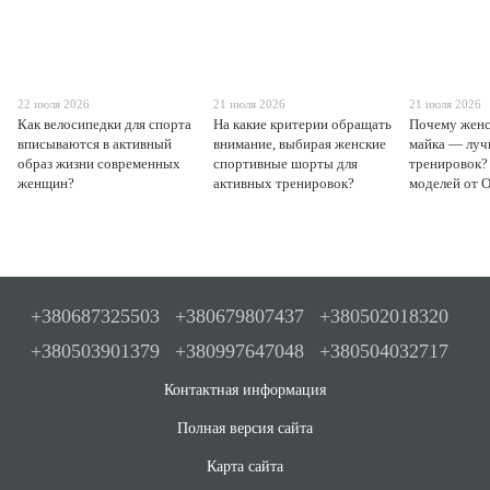
22 июля 2026
21 июля 2026
21 июля 2026
Как велосипедки для спорта
На какие критерии обращать
Почему женс
вписываются в активный
внимание, выбирая женские
майка — луч
образ жизни современных
спортивные шорты для
тренировок?
женщин?
активных тренировок?
моделей от O
+380687325503
+380679807437
+380502018320
+380503901379
+380997647048
+380504032717
Контактная информация
Полная версия сайта
Карта сайта