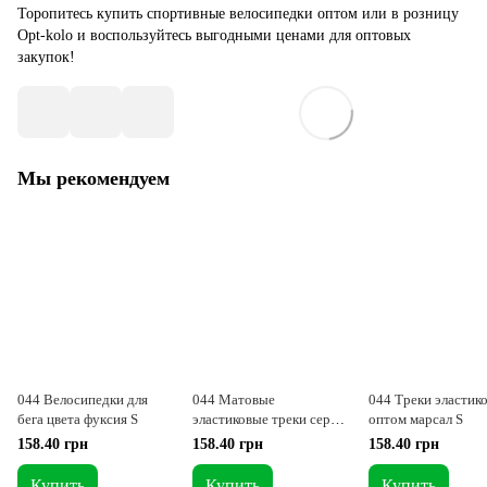
Торопитесь купить спортивные велосипедки оптом или в розницу
Opt-kolo и воспользуйтесь выгодными ценами для оптовых
закупок!
Мы рекомендуем
044 Велосипедки для
044 Матовые
044 Треки эластик
бега цвета фуксия S
эластиковые треки серые
оптом марсал S
S
158.40 грн
158.40 грн
158.40 грн
Купить
Купить
Купить