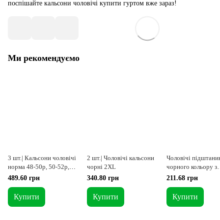
поспішайте кальсони чоловічі купити гуртом вже зараз!
Ми рекомендуємо
3 шт.| Кальсони чоловічі
2 шт.| Чоловічі кальсони
Чоловічі підштани
норма 48-50р, 50-52р,
чорні 2XL
чорного кольору з
52-54р
тканини кубик ваф
489.60 грн
340.80 грн
211.68 грн
L = 48-50р
Купити
Купити
Купити