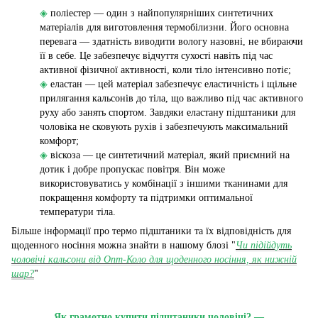
◈
поліестер — один з найпопулярніших синтетичних
матеріалів для виготовлення термобілизни. Його основна
перевага — здатність виводити вологу назовні, не вбираючи
її в себе. Це забезпечує відчуття сухості навіть під час
активної фізичної активності, коли тіло інтенсивно потіє;
◈
еластан — цей матеріал забезпечує еластичність і щільне
прилягання кальсонів до тіла, що важливо під час активного
руху або занять спортом. Завдяки еластану підштаники для
чоловіка не сковують рухів і забезпечують максимальний
комфорт;
◈
віскоза — це синтетичний матеріал, який приємний на
дотик і добре пропускає повітря. Він може
використовуватись у комбінації з іншими тканинами для
покращення комфорту та підтримки оптимальної
температури тіла.
Більше інформації про термо підштаники та їх відповідність для
щоденного носіння можна знайти в нашому блозі "
Чи підійдуть
чоловічі кальсони від Опт-Коло для щоденного носіння, як нижній
шар?
"
Як грамотно купити підштаники чоловічі? —