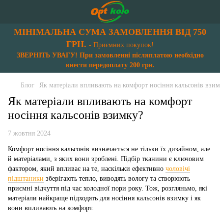
МІНІМАЛЬНА СУМА ЗАМОВЛЕННЯ ВІД 750
ГРН.
- Приємних покупок!
ЗВЕРНІТЬ УВАГУ! При замовленні післяплатою необхідно
внести передоплату 200 грн.
Блог
Як матеріали впливають на комфорт носіння кальсонів взи
Як матеріали впливають на комфорт
носіння кальсонів взимку?
7 жовтня 2024
Комфорт носіння кальсонів визначається не тільки їх дизайном, але
й матеріалами, з яких вони зроблені. Підбір тканини є ключовим
фактором, який впливає на те, наскільки ефективно
чоловічі
підштаники
зберігають тепло, виводять вологу та створюють
приємні відчуття під час холодної пори року. Тож, розгляньмо, які
матеріали найкраще підходять для носіння кальсонів взимку і як
вони впливають на комфорт.