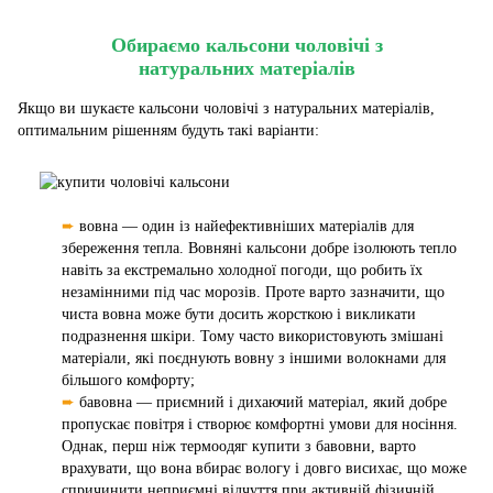
Обираємо кальсони чоловічі з
натуральних матеріалів
Якщо ви шукаєте кальсони чоловічі з натуральних матеріалів,
оптимальним рішенням будуть такі варіанти:
➨
вовна — один із найефективніших матеріалів для
збереження тепла. Вовняні кальсони добре ізолюють тепло
навіть за екстремально холодної погоди, що робить їх
незамінними під час морозів. Проте варто зазначити, що
чиста вовна може бути досить жорсткою і викликати
подразнення шкіри. Тому часто використовують змішані
матеріали, які поєднують вовну з іншими волокнами для
більшого комфорту;
➨
бавовна — приємний і дихаючий матеріал, який добре
пропускає повітря і створює комфортні умови для носіння.
Однак, перш ніж термоодяг купити з бавовни, варто
врахувати, що вона вбирає вологу і довго висихає, що може
спричинити неприємні відчуття при активній фізичній