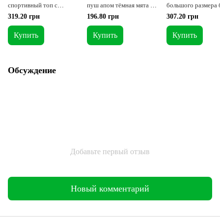
спортивный топ с
пуш апом тёмная мята S
большого размера 
длинным рукавом цвета
= 42 - 44 p
пуш апа фуксия 2X
319.20 грн
196.80 грн
307.20 грн
фуксия XS = 40-42 p
52p
Купить
Купить
Купить
Обсуждение
Добавьте первый отзыв
Новый комментарий