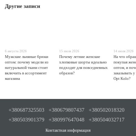
Другие записи
6 августа 2026
15 июля 2026
14 июля 2026
Мужские льняные брюки
Почему летние женские
На что обра
оптом: почему модели из
хлопковые шорты идеально
покупая жен
натуральной ткани стоит
подходят для повседневных
оптом, и поч
включить в ассортимент
образов?
заказывать у
магазина
Opt Kolo?
+380687325503
+380679807437
+380502018320
+380503901379
+380997647048
+380504032717
Контактная информация